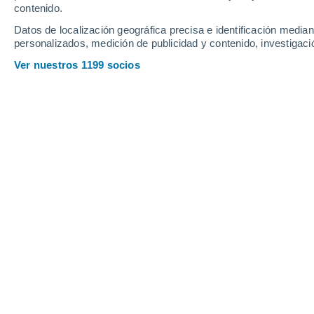
Jueves
6
Viernes
7
contenido.
Datos de localización geográfica precisa e identificación mediant
personalizados, medición de publicidad y contenido, investigació
Ver nuestros 1199 socios
La previsión del tiempo por horas e
JUEVES, 06 DE AGOSTO
La mayor parte del día
Soleado
Salida del sol a las
06:29
Puesta del sol a las
20:41
Primera luz a las
05:58
Última luz a las
21:12
Fase Lunar