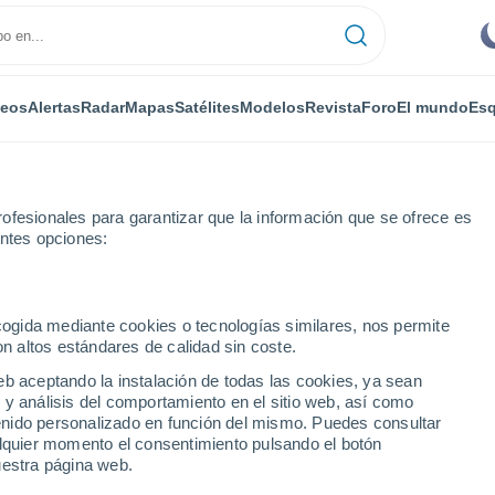
deos
Alertas
Radar
Mapas
Satélites
Modelos
Revista
Foro
El mundo
Esq
ofesionales para garantizar que la información que se ofrece es
entes opciones:
Por horas
ecogida mediante cookies o tecnologías similares, nos permite
on altos estándares de calidad sin coste.
 por horas
eb aceptando la instalación de todas las cookies, ya sean
 y análisis del comportamiento en el sitio web, así como
ntenido personalizado en función del mismo. Puedes consultar
alquier momento el consentimiento pulsando el botón
uestra página web.