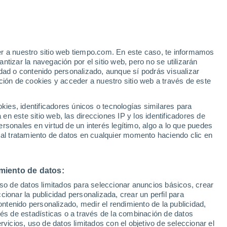
Moreiras
VIENTO
PRECIPITACIÓN
er a nuestro sitio web tiempo.com. En este caso, te informamos
12
15
18
21
00
03
06
09
12
15
18
21
00
tizar la navegación por el sitio web, pero no se utilizarán
dad o contenido personalizado, aunque sí podrás visualizar
ción de cookies y acceder a nuestro sitio web a través de este
30°
29°
29°
es, identificadores únicos o tecnologías similares para
26°
26°
n este sitio web, las direcciones IP y los identificadores de
25°
25°
rsonales en virtud de un interés legítimo, algo a lo que puedes
 al tratamiento de datos en cualquier momento haciendo clic en
21°
19°
18°
17°
17°
15°
miento de datos:
uso de datos limitados para seleccionar anuncios básicos, crear
ccionar la publicidad personalizada, crear un perfil para
ontenido personalizado, medir el rendimiento de la publicidad,
vés de estadísticas o a través de la combinación de datos
0.2
rvicios, uso de datos limitados con el objetivo de seleccionar el