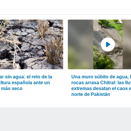
ar sin agua: el reto de la
Una muro súbito de agua, 
ultura española ante un
rocas arrasa Chitral: las ll
o más seco
extremas desatan el caos e
norte de Pakistán