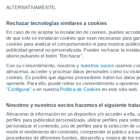
Gráfica del tiempo por horas en 
ALTERNATIVAMENTE,
SÍMBOLO
TEMPERATURA
Rechazar tecnologías similares a cookies
En caso de no aceptar la instalación de cookies, puedes acced
00
03
06
09
12
15
18
21
00
03
06
09
de que solo se instalarán cookies que sean necesarias para garan
cookies para analizar el comportamiento ni para mostrar publici
publicidad general no personalizada. Puedes rechazar la instala
abono pulsando el botón "Rechazar".
30°
29°
Con su consentimiento, nosotros y
nuestros socios
usamos cooki
almacenar, acceder y procesar datos personales como su visita e
25°
cookies. Es posible que algunos proveedores traten tus datos pe
24°
oponerte. Para ello, puede retirar su consentimiento u oponerse
"Configurar"
o en nuestra
Política de Cookies
en este sitio web.
20°
18°
16°
16°
16°
Nosotros y nuestros socios hacemos el siguiente trata
15°
14°
Almacenar la información en un dispositivo y/o acceder a ella, 
perfiles para publicidad personalizada, utilizar perfiles para sele
personalizar el contenido, uso de perfiles para la selección de c
medir el rendimiento del contenido, comprender al público a tra
procedentes de diferentes fuentes, desarrollo y mejora de los se