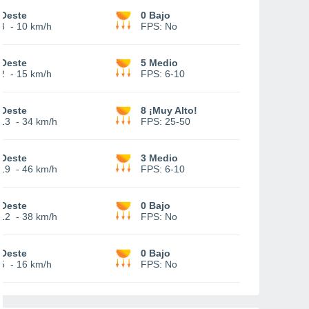
Oeste
0 Bajo
3
-
10 km/h
FPS:
No
Oeste
5 Medio
2
-
15 km/h
FPS:
6-10
Oeste
8 ¡Muy Alto!
13
-
34 km/h
FPS:
25-50
Oeste
3 Medio
19
-
46 km/h
FPS:
6-10
Oeste
0 Bajo
12
-
38 km/h
FPS:
No
Oeste
0 Bajo
5
-
16 km/h
FPS:
No