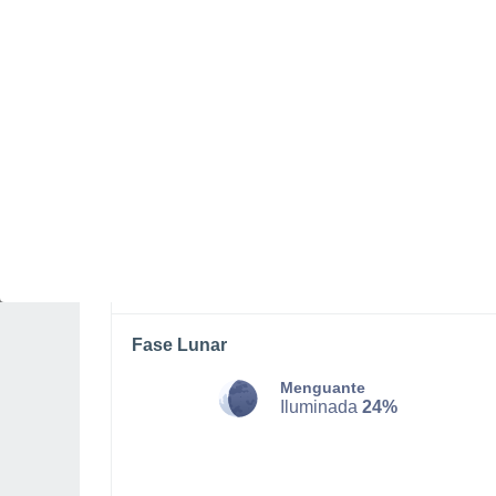
SÁBADO, 08 DE AGOSTO
Por la tarde
Lluvia débil con cielo
parcialmente nuboso
Salida del sol a las
06:31
Puesta del sol a las
20:39
Primera luz a las
06:00
Última luz a las
21:09
Fase Lunar
Menguante
Iluminada
24%