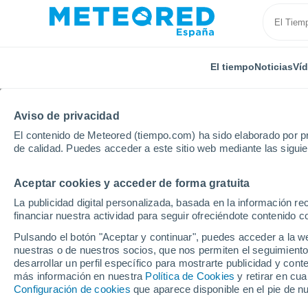
El tiempo
Noticias
Ví
Aviso de privacidad
El contenido de Meteored (tiempo.com) ha sido elaborado por pr
de calidad. Puedes acceder a este sitio web mediante las sigui
Aceptar cookies y acceder de forma gratuita
Inicio
Portugal
Distrito de Vila Real
Moreiras
La publicidad digital personalizada, basada en la información r
financiar nuestra actividad para seguir ofreciéndote contenido c
El tiempo en Moreiras
Pulsando el botón "Aceptar y continuar", puedes acceder a la w
nuestras o de nuestros socios, que nos permiten el seguimiento
desarrollar un perfil específico para mostrarte publicidad y co
El Tiempo 1 - 7 días
Por horas
más información en nuestra
Política de Cookies
y retirar en cu
Configuración de cookies
que aparece disponible en el pie de n