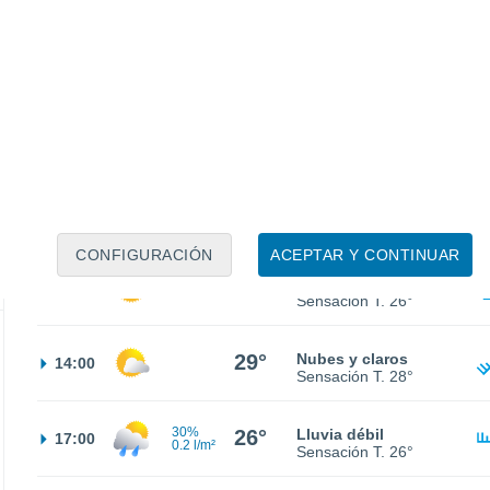
17°
Calima
02:00
Sensación T.
17°
15°
Calima
05:00
Sensación T.
15°
18°
Calima
08:00
Sensación T.
18°
CONFIGURACIÓN
ACEPTAR Y CONTINUAR
26°
Calima
11:00
Sensación T.
26°
29°
Nubes y claros
14:00
Sensación T.
28°
30%
26°
Lluvia débil
17:00
0.2 l/m²
Sensación T.
26°