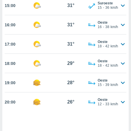
estra
Suroeste
31°
15:00
ara seguir
15
-
36
km/h
e contenido
stándares
ACEPTAR
Oeste
sin coste.
31°
16:00
Y
16
-
38
km/h
CONTINUAR
 botón
continuar",
Oeste
31°
17:00
der a la
CONFIGURACIÓN
18
-
42
km/h
ndo la
 de todas
, ya sean
Oeste
29°
18:00
18
-
42
km/h
de nuestros
 nos
Oeste
28°
19:00
 y análisis
15
-
39
km/h
tamiento en
b, así como
un perfil
Oeste
26°
20:00
12
-
33
km/h
para
ublicidad y
do en
 mismo.