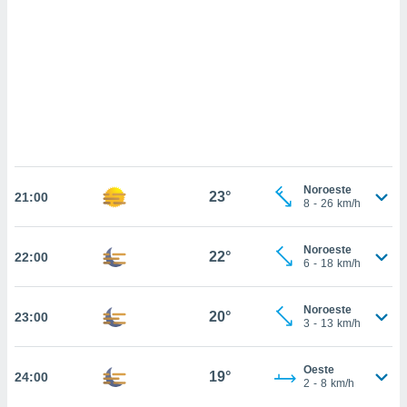
sultar más
 en nuestra
 Cookies
y
ualquier
ento
 botón
ación de
kies
 disponible
e nuestra
Noroeste
23°
.
21:00
8
-
26
km/h
IVAMENTE,
Noroeste
22°
22:00
6
-
18
km/h
as
 a cookies
Noroeste
20°
23:00
3
-
13
km/h
 no aceptar
ón de
uedes
Oeste
19°
24:00
uestro sitio
2
-
8
km/h
.com. En