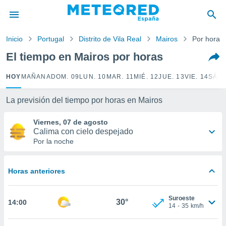
privacidad
o de
Inicio
Portugal
Distrito de Vila Real
Mairos
Por horas
tiempo.com)
borado por
El tiempo en Mairos por horas
es para
ue la
HOY
MAÑANA
DOM. 09
LUN. 10
MAR. 11
MIÉ. 12
JUE. 13
VIE. 14
SÁB.
 que se
e calidad.
eder a este
La previsión del tiempo por horas en Mairos
ediante las
opciones:
Viernes, 07 de agosto
Calima con cielo despejado
ookies y
Por la noche
e forma
Horas anteriores
d digital
ada, basada
mación
Suroeste
ediante
30°
14:00
14
-
35
km/h
ecnologías
nos permite