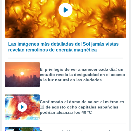
er momento
ic en
o en
 Cookies
en
eb.
y
Las imágenes más detalladas del Sol jamás vistas
socios
revelan remolinos de energía magnética
el
to de
El privilegio de ver amanecer cada día: un
estudio revela la desigualdad en el acceso
la
a la luz natural en las ciudades
 en un
 y/o acceder
 de datos
ara
Confirmado el domo de calor: el miércoles
 anuncios
12 de agosto ocho capitales españolas
podrían alcanzar los 40 ºC
ar perfiles
idad
a, utilizar
a