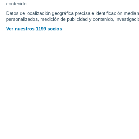
Viernes
7
Sábado
8
contenido.
Datos de localización geográfica precisa e identificación mediant
personalizados, medición de publicidad y contenido, investigació
Ver nuestros 1199 socios
La previsión del tiempo por horas e
VIERNES, 07 DE AGOSTO
Por la noche
Calima con cielo despejado
Salida del sol a las
06:33
Puesta del sol a las
20:35
Primera luz a las
06:03
Última luz a las
21:05
Fase Lunar