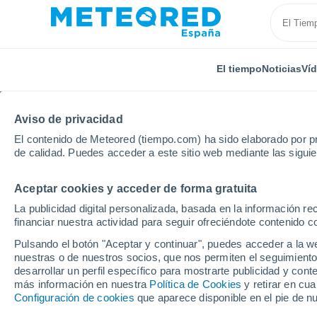
El tiempo
Noticias
Ví
Aviso de privacidad
El contenido de Meteored (tiempo.com) ha sido elaborado por pr
de calidad. Puedes acceder a este sitio web mediante las sigui
Aceptar cookies y acceder de forma gratuita
Inicio
Portugal
Distrito de Castelo Branco
Ladoe
La publicidad digital personalizada, basada en la información r
financiar nuestra actividad para seguir ofreciéndote contenido c
El tiempo en Ladoeiro
Pulsando el botón "Aceptar y continuar", puedes acceder a la w
nuestras o de nuestros socios, que nos permiten el seguimiento
desarrollar un perfil específico para mostrarte publicidad y co
El Tiempo 1 - 7 días
Por horas
más información en nuestra
Política de Cookies
y retirar en cu
Configuración de cookies
que aparece disponible en el pie de n