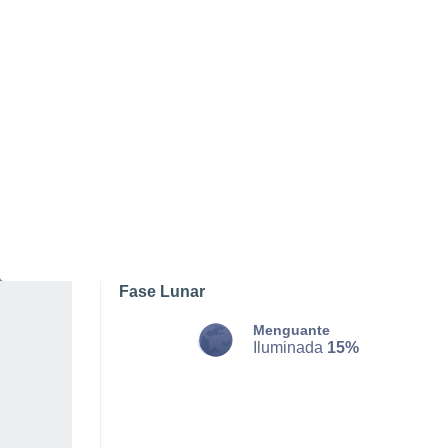
DOMINGO, 09 DE AGOSTO
La mayor parte del día
Soleado
Salida del sol a las
06:35
Puesta del sol a las
20:33
Primera luz a las
06:05
Última luz a las
21:02
Fase Lunar
Menguante
Iluminada
15%