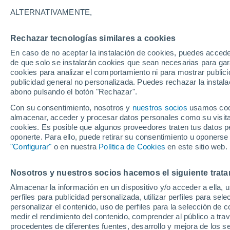
Gráfica del tiempo por horas en 
ALTERNATIVAMENTE,
SÍMBOLO
TEMPERATURA
Rechazar tecnologías similares a cookies
En caso de no aceptar la instalación de cookies, puedes acced
00
03
06
09
12
15
18
21
00
03
06
09
de que solo se instalarán cookies que sean necesarias para garan
cookies para analizar el comportamiento ni para mostrar publici
publicidad general no personalizada. Puedes rechazar la instala
abono pulsando el botón "Rechazar".
37°
37°
Con su consentimiento, nosotros y
nuestros socios
usamos cooki
almacenar, acceder y procesar datos personales como su visita e
32°
cookies. Es posible que algunos proveedores traten tus datos pe
31°
oponerte. Para ello, puede retirar su consentimiento u oponerse
"Configurar"
o en nuestra
Política de Cookies
en este sitio web.
27°
24°
24°
Nosotros y nuestros socios hacemos el siguiente trata
22°
22°
21°
20°
Almacenar la información en un dispositivo y/o acceder a ella, 
perfiles para publicidad personalizada, utilizar perfiles para sele
personalizar el contenido, uso de perfiles para la selección de c
medir el rendimiento del contenido, comprender al público a tra
procedentes de diferentes fuentes, desarrollo y mejora de los se