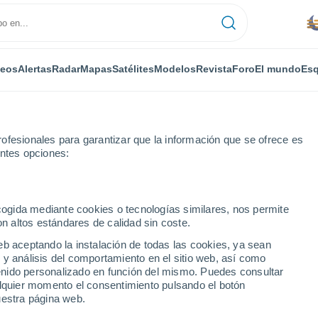
deos
Alertas
Radar
Mapas
Satélites
Modelos
Revista
Foro
El mundo
Esq
ofesionales para garantizar que la información que se ofrece es
entes opciones:
iro
Por horas
ecogida mediante cookies o tecnologías similares, nos permite
on altos estándares de calidad sin coste.
 por horas
eb aceptando la instalación de todas las cookies, ya sean
 y análisis del comportamiento en el sitio web, así como
ntenido personalizado en función del mismo. Puedes consultar
alquier momento el consentimiento pulsando el botón
uestra página web.