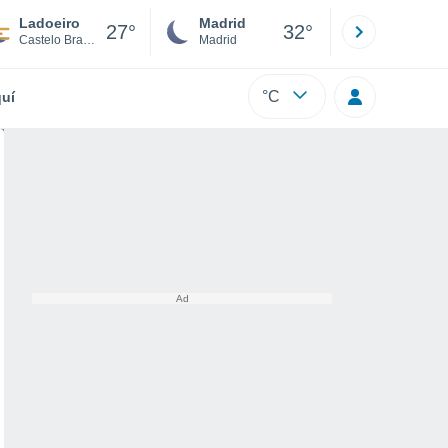
Ladoeiro
Madrid
Barcelona
27°
32°
Castelo Branco
Madrid
Barcelona
°C
uí