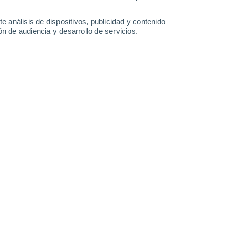
Domingo
9
e análisis de dispositivos, publicidad y contenido
n de audiencia y desarrollo de servicios.
n Ladoeiro
22°
Cielo despejado
02:00
Sensación T.
22°
20°
Cielo despejado
05:00
Sensación T.
20°
21°
Soleado
08:00
Sensación T.
21°
31°
Calima
11:00
Sensación T.
30°