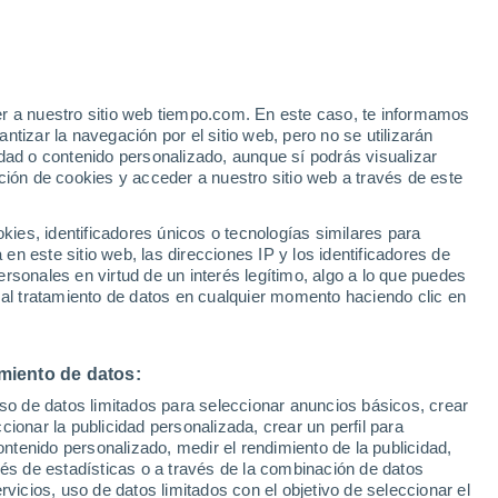
Ladoeiro
VIENTO
PRECIPITACIÓN
er a nuestro sitio web tiempo.com. En este caso, te informamos
12
15
18
21
00
03
06
09
12
15
18
21
00
tizar la navegación por el sitio web, pero no se utilizarán
dad o contenido personalizado, aunque sí podrás visualizar
ción de cookies y acceder a nuestro sitio web a través de este
es, identificadores únicos o tecnologías similares para
36°
36°
34°
n este sitio web, las direcciones IP y los identificadores de
33°
33°
32°
rsonales en virtud de un interés legítimo, algo a lo que puedes
 al tratamiento de datos en cualquier momento haciendo clic en
29°
28°
25°
23°
miento de datos:
22°
19°
19°
uso de datos limitados para seleccionar anuncios básicos, crear
ccionar la publicidad personalizada, crear un perfil para
ontenido personalizado, medir el rendimiento de la publicidad,
vés de estadísticas o a través de la combinación de datos
rvicios, uso de datos limitados con el objetivo de seleccionar el