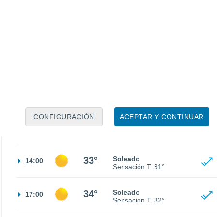
22°
Cielo despejado
02:00
Sensación T.
22°
19°
Cielo despejado
05:00
Sensación T.
19°
19°
Nubes y claros
08:00
Sensación T.
19°
CONFIGURACIÓN
ACEPTAR Y CONTINUAR
28°
Soleado
11:00
Sensación T.
28°
33°
Soleado
14:00
Sensación T.
31°
34°
Soleado
17:00
Sensación T.
32°