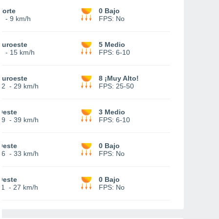
Norte
0 Bajo
3
-
9 km/h
FPS:
No
Suroeste
5 Medio
3
-
15 km/h
FPS:
6-10
Suroeste
8 ¡Muy Alto!
12
-
29 km/h
FPS:
25-50
Oeste
3 Medio
19
-
39 km/h
FPS:
6-10
Oeste
0 Bajo
16
-
33 km/h
FPS:
No
Oeste
0 Bajo
11
-
27 km/h
FPS:
No