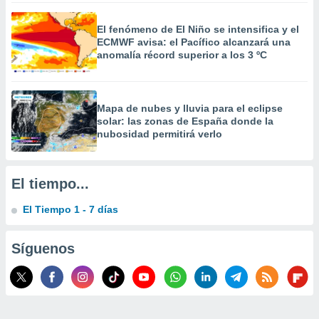
 la
El fenómeno de El Niño se intensifica y el
da, crear un
ECMWF avisa: el Pacífico alcanzará una
personalizar
anomalía récord superior a los 3 ºC
o, uso de
a la
e contenido
do, medir el
Mapa de nubes y lluvia para el eclipse
 de la
solar: las zonas de España donde la
medir el
nubosidad permitirá verlo
 del
 comprender
 través de
El tiempo...
s o a través
nación de
El Tiempo 1 - 7 días
edentes de
fuentes,
y mejora de
Síguenos
os, uso de
ados con el
 seleccionar
o.
calización