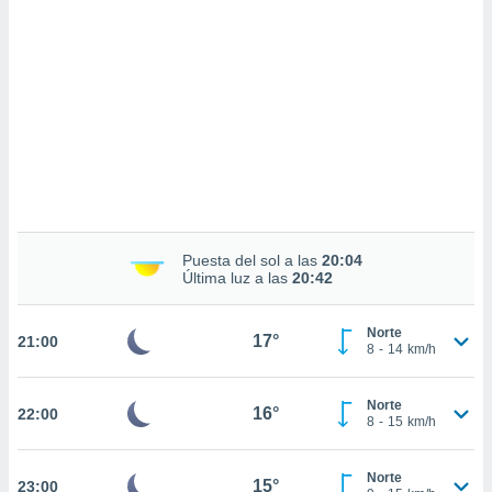
sultar más
 en nuestra
 Cookies
y
ualquier
ento
 botón
ación de
kies
 disponible
e nuestra
.
Puesta del sol a las
20:04
Última luz a las
20:42
IVAMENTE,
Norte
17°
21:00
as
8
-
14
km/h
 a cookies
 no aceptar
Norte
16°
22:00
ón de
8
-
15
km/h
uedes
uestro sitio
.com. En
Norte
15°
23:00