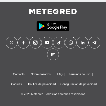
precisa e
ión mediante
, publicidad
dos,
 publicidad
,
ón de
 desarrollo
s.
tros 1199
ios
Contacto
Sobre nosotros
FAQ
Términos de uso
Cookies
Política de privacidad
Configuración de privacidad
© 2026 Meteored. Todos los derechos reservados