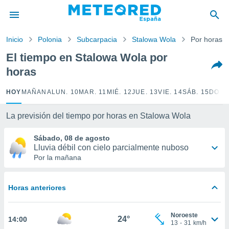
privacidad
o de
Inicio
Polonia
Subcarpacia
Stalowa Wola
Por horas
tiempo.com)
borado por
El tiempo en Stalowa Wola por
es para
horas
ue la
 que se
e calidad.
HOY
MAÑANA
LUN. 10
MAR. 11
MIÉ. 12
JUE. 13
VIE. 14
SÁB. 15
DOM.
eder a este
ediante las
La previsión del tiempo por horas en Stalowa Wola
opciones:
Sábado, 08 de agosto
ookies y
Lluvia débil con cielo parcialmente nuboso
e forma
Por la mañana
d digital
ada, basada
Horas anteriores
mación
ediante
ecnologías
Noroeste
24°
14:00
nos permite
13
-
31
km/h