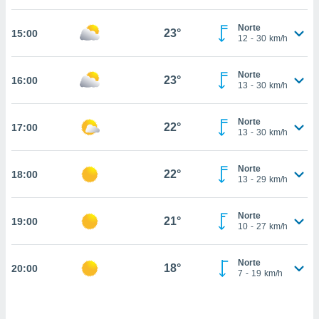
estra
ara seguir
Norte
e contenido
23°
15:00
12
-
30
km/h
stándares
ACEPTAR
sin coste.
Y
Norte
CONTINUAR
23°
16:00
 botón
13
-
30
km/h
continuar",
der a la
CONFIGURACIÓN
ndo la
Norte
22°
17:00
13
-
30
km/h
 de todas
, ya sean
de nuestros
Norte
22°
18:00
 nos
13
-
29
km/h
 y análisis
tamiento en
Norte
21°
19:00
10
-
27
km/h
b, así como
un perfil
para
Norte
18°
20:00
ublicidad y
7
-
19
km/h
do en
 mismo.