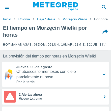
privacidad
o de
Inicio
Polonia
Baja Silesia
Morzęcin Wielki
Por horas
tiempo.com)
borado por
El tiempo en Morzęcin Wielki por
es para
horas
ue la
 que se
e calidad.
HOY
MAÑANA
SÁB. 08
DOM. 09
LUN. 10
MAR. 11
MIÉ. 12
JUE. 13
VIE.
eder a este
ediante las
La previsión del tiempo por horas en Morzęcin Wielki
opciones:
Jueves, 06 de agosto
ookies y
Chubascos tormentosos con cielo
e forma
parcialmente nuboso
Por la tarde
d digital
ada, basada
mación
2 Alertas ahora
ediante
Riesgo Extremo
ecnologías
nos permite