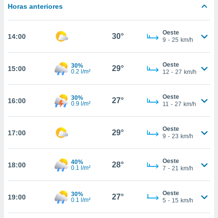
estra
Horas anteriores
ara seguir
e contenido
stándares
Oeste
ACEPTAR
30°
14:00
sin coste.
9
-
25
km/h
Y
CONTINUAR
 botón
continuar",
Oeste
30%
29°
15:00
0.2 l/m²
12
-
27
km/h
der a la
CONFIGURACIÓN
ndo la
 de todas
Oeste
30%
27°
16:00
, ya sean
0.9 l/m²
11
-
27
km/h
de nuestros
 nos
Oeste
29°
17:00
9
-
23
km/h
 y análisis
tamiento en
b, así como
Oeste
40%
28°
18:00
un perfil
0.1 l/m²
7
-
21
km/h
para
ublicidad y
Oeste
30%
27°
19:00
0.1 l/m²
5
-
15
km/h
do en
 mismo.