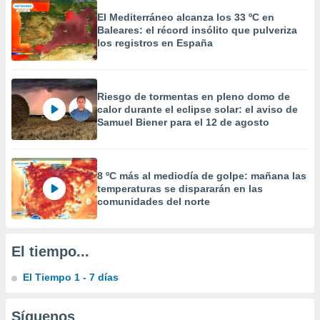
 la
El Mediterráneo alcanza los 33 ºC en
Baleares: el récord insólito que pulveriza
da, crear un
los registros en España
personalizar
o, uso de
a la
e contenido
Riesgo de tormentas en pleno domo de
do, medir el
calor durante el eclipse solar: el aviso de
 de la
Samuel Biener para el 12 de agosto
medir el
 del
 comprender
 través de
8 ºC más al mediodía de golpe: mañana las
s o a través
temperaturas se dispararán en las
nación de
comunidades del norte
edentes de
fuentes,
y mejora de
El tiempo...
os, uso de
ados con el
El Tiempo 1 - 7 días
 seleccionar
o.
Síguenos
calización