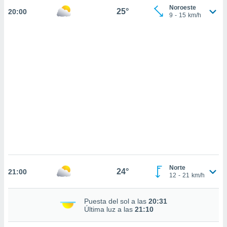
sultar más
Noroeste
25°
20:00
 en nuestra
9
-
15
km/h
 Cookies
y
ualquier
ento
 botón
ación de
kies
 disponible
e nuestra
.
IVAMENTE,
as
Norte
 a cookies
24°
21:00
12
-
21
km/h
 no aceptar
ón de
Puesta del sol a las
20:31
uedes
Última luz a las
21:10
uestro sitio
.com. En