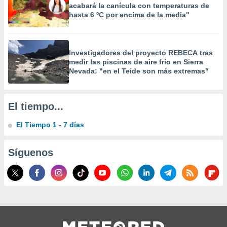
acabará la canícula con temperaturas de
 la
hasta 6 ºC por encima de la media"
da, crear un
personalizar
o, uso de
Investigadores del proyecto REBECA tras
a la
medir las piscinas de aire frío en Sierra
e contenido
Nevada: "en el Teide son más extremas"
do, medir el
 de la
medir el
 del
El tiempo...
 comprender
 través de
El Tiempo 1 - 7 días
s o a través
nación de
edentes de
Síguenos
fuentes,
y mejora de
os, uso de
ados con el
 seleccionar
o.
calización