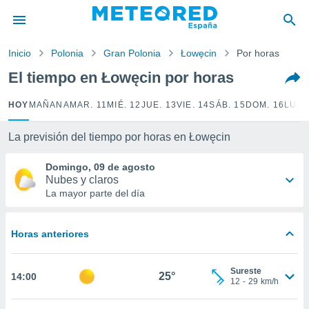
privacidad
o de
Inicio
Polonia
Gran Polonia
Łowęcin
Por horas
tiempo.com)
borado por
El tiempo en Łowęcin por horas
es para
ue la
HOY
MAÑANA
MAR. 11
MIÉ. 12
JUE. 13
VIE. 14
SÁB. 15
DOM. 16
LUN.
 que se
e calidad.
eder a este
La previsión del tiempo por horas en Łowęcin
ediante las
opciones:
Domingo, 09 de agosto
Nubes y claros
ookies y
La mayor parte del día
e forma
Horas anteriores
d digital
ada, basada
mación
Sureste
ediante
25°
14:00
12
-
29
km/h
ecnologías
nos permite