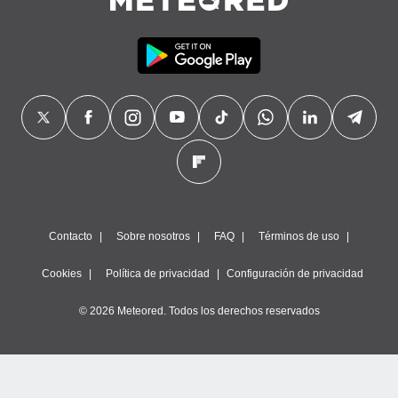
precisa e
ión mediante
, publicidad
dos,
 publicidad
,
ón de
 desarrollo
s.
tros 1199
ios
Contacto
Sobre nosotros
FAQ
Términos de uso
Cookies
Política de privacidad
Configuración de privacidad
© 2026 Meteored. Todos los derechos reservados