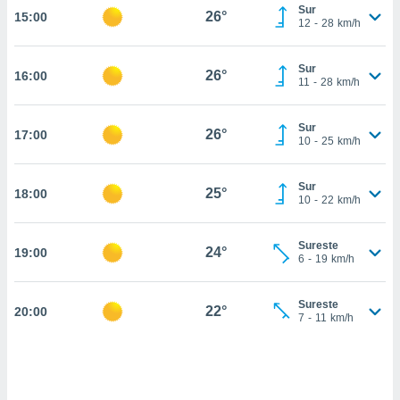
estra
Sur
26°
15:00
ara seguir
12
-
28
km/h
e contenido
stándares
ACEPTAR
Sur
sin coste.
26°
16:00
Y
11
-
28
km/h
CONTINUAR
 botón
continuar",
Sur
26°
17:00
der a la
CONFIGURACIÓN
10
-
25
km/h
ndo la
 de todas
, ya sean
Sur
25°
18:00
10
-
22
km/h
de nuestros
 nos
Sureste
24°
19:00
 y análisis
6
-
19
km/h
tamiento en
b, así como
un perfil
Sureste
22°
20:00
7
-
11
km/h
para
ublicidad y
do en
 mismo.