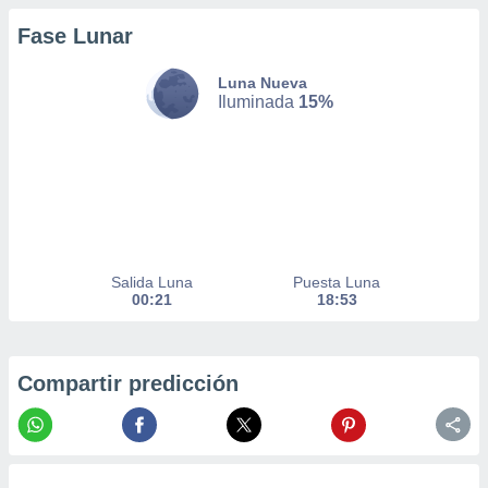
nto,
Fase Lunar
cios
Luna Nueva
kies,
Iluminada
15%
ores únicos
as similares
nar,
rocesar
onales como
 este sitio
recciones IP
ficadores de
 posible
Salida Luna
Puesta Luna
s
00:21
18:53
 traten tus
nales en
 interés
go a lo que
Compartir predicción
nerte. Para
retirar su
ento u
 de datos