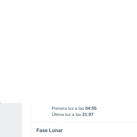
LUNES, 10 DE AGOSTO
1 Alerta pasado mañana
Riesgo Importante
Por la mañana
Lluvia débil con cielo
parcialmente nuboso
Salida del sol a las
05:33
Puesta del sol a las
20:28
Primera luz a las
04:55
Última luz a las
21:07
Fase Lunar