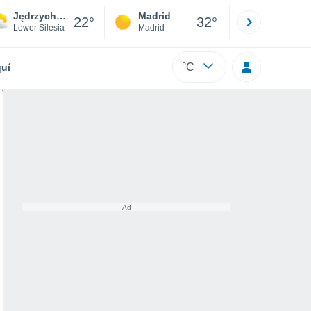
Jędrzychówek
Madrid
Barcelona
22°
32°
Lower Silesia
Madrid
Barcelona
°C
uí