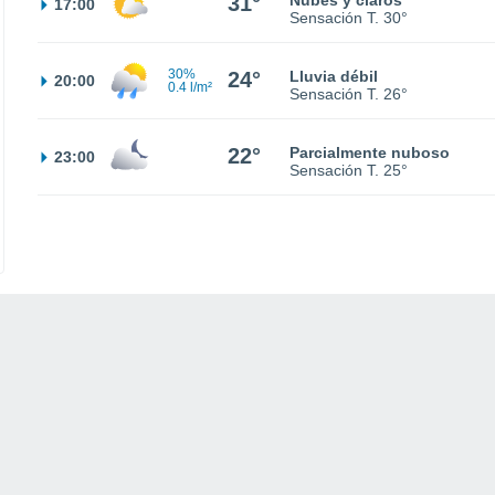
31°
Nubes y claros
17:00
Sensación T.
30°
30%
24°
Lluvia débil
20:00
0.4 l/m²
Sensación T.
26°
22°
Parcialmente nuboso
23:00
Sensación T.
25°