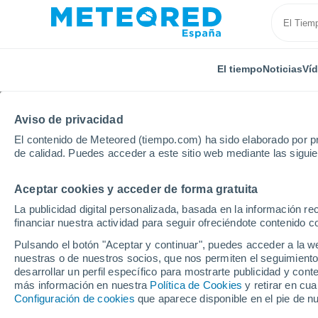
El tiempo
Noticias
Ví
Aviso de privacidad
El contenido de Meteored (tiempo.com) ha sido elaborado por pr
de calidad. Puedes acceder a este sitio web mediante las sigui
Aceptar cookies y acceder de forma gratuita
Inicio
Polonia
Baja Silesia
Jędrzychówek
Po
La publicidad digital personalizada, basada en la información r
financiar nuestra actividad para seguir ofreciéndote contenido c
El tiempo en Jędrzych
Pulsando el botón "Aceptar y continuar", puedes acceder a la w
nuestras o de nuestros socios, que nos permiten el seguimiento
desarrollar un perfil específico para mostrarte publicidad y co
El Tiempo 1 - 7 días
Por horas
más información en nuestra
Política de Cookies
y retirar en cu
Configuración de cookies
que aparece disponible en el pie de n