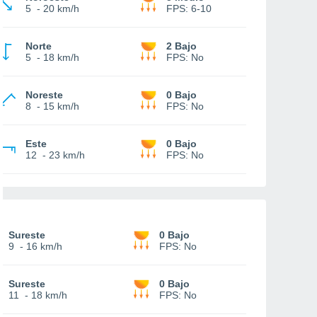
5
-
20 km/h
FPS:
6-10
Norte
2 Bajo
5
-
18 km/h
FPS:
No
Noreste
0 Bajo
8
-
15 km/h
FPS:
No
Este
0 Bajo
12
-
23 km/h
FPS:
No
Sureste
0 Bajo
9
-
16 km/h
FPS:
No
Sureste
0 Bajo
11
-
18 km/h
FPS:
No