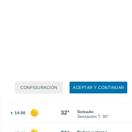
20°
Cubierto
02:00
Sensación T.
20°
19°
Parcialmente nuboso
05:00
Sensación T.
19°
30%
20°
Lluvia débil
08:00
2.3 l/m²
Sensación T.
20°
CONFIGURACIÓN
ACEPTAR Y CONTINUAR
27°
Soleado
11:00
Sensación T.
27°
32°
Soleado
14:00
Sensación T.
30°