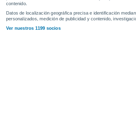
Sábado
8
Domingo
9
contenido.
Datos de localización geográfica precisa e identificación mediant
personalizados, medición de publicidad y contenido, investigació
Ver nuestros 1199 socios
La previsión del tiempo por horas 
SÁBADO, 08 DE AGOSTO
La mayor parte del día
Nubes y claros
Salida del sol a las
05:30
Puesta del sol a las
20:32
Primera luz a las
04:51
Última luz a las
21:11
Fase Lunar