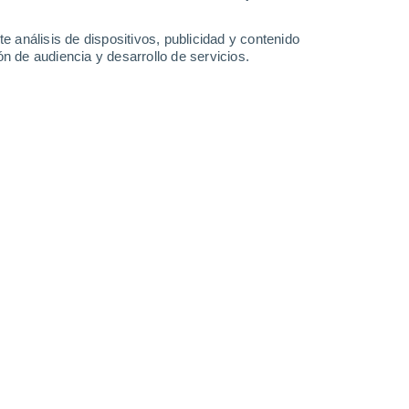
Lunes
10
e análisis de dispositivos, publicidad y contenido
n de audiencia y desarrollo de servicios.
en Jędrzychówek
14°
Nubes y claros
02:00
Sensación T.
14°
12°
Soleado
05:00
Sensación T.
12°
17°
Soleado
08:00
Sensación T.
17°
21°
Parcialmente nuboso
11:00
Sensación T.
21°