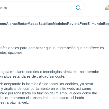
deos
Alertas
Radar
Mapas
Satélites
Modelos
Revista
Foro
El mundo
Esq
ofesionales para garantizar que la información que se ofrece es
entes opciones:
r horas
ecogida mediante cookies o tecnologías similares, nos permite
on altos estándares de calidad sin coste.
ówek por horas
eb aceptando la instalación de todas las cookies, ya sean
 y análisis del comportamiento en el sitio web, así como
ntenido personalizado en función del mismo. Puedes consultar
alquier momento el consentimiento pulsando el botón
uestra página web.