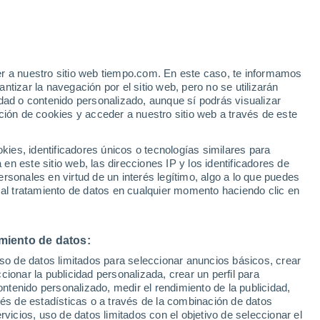
 Jędrzychówek
VIENTO
PRECIPITACIÓN
er a nuestro sitio web tiempo.com. En este caso, te informamos
12
15
18
21
00
03
06
09
12
15
18
21
00
tizar la navegación por el sitio web, pero no se utilizarán
dad o contenido personalizado, aunque sí podrás visualizar
ción de cookies y acceder a nuestro sitio web a través de este
32°
es, identificadores únicos o tecnologías similares para
31°
30°
n este sitio web, las direcciones IP y los identificadores de
29°
rsonales en virtud de un interés legítimo, algo a lo que puedes
27°
25°
 al tratamiento de datos en cualquier momento haciendo clic en
25°
24°
22°
22°
20°
20°
19°
miento de datos:
uso de datos limitados para seleccionar anuncios básicos, crear
ccionar la publicidad personalizada, crear un perfil para
ontenido personalizado, medir el rendimiento de la publicidad,
2.3
vés de estadísticas o a través de la combinación de datos
0.4
rvicios, uso de datos limitados con el objetivo de seleccionar el