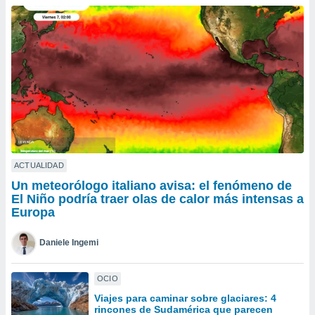
do en
 mismo.
sultar más
 en nuestra
 Cookies
y
ualquier
ento
 botón
ación de
kies
 disponible
ACTUALIDAD
e nuestra
Un meteorólogo italiano avisa: el fenómeno de
.
El Niño podría traer olas de calor más intensas a
Europa
IVAMENTE,
Daniele Ingemi
as
 a cookies
OCIO
 no aceptar
Viajes para caminar sobre glaciares: 4
ón de
rincones de Sudamérica que parecen