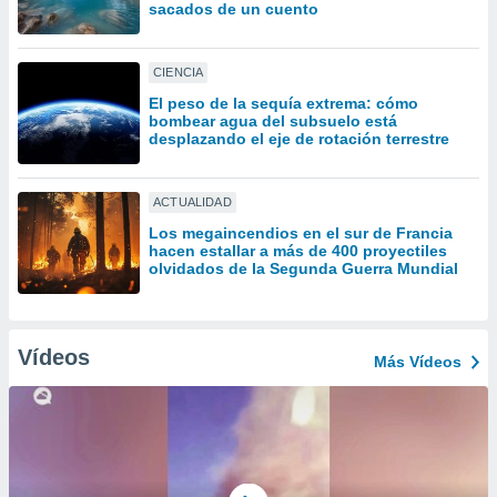
uedes
sacados de un cuento
uestro sitio
.com. En
te
CIENCIA
 de que
El peso de la sequía extrema: cómo
talarán
bombear agua del subsuelo está
e sean
desplazando el eje de rotación terrestre
para
a
por el sitio
ACTUALIDAD
o se
Los megaincendios en el sur de Francia
cookies para
hacen estallar a más de 400 proyectiles
olvidados de la Segunda Guerra Mundial
nto ni para
licidad o
ado, aunque
Vídeos
Más Vídeos
sualizar
general no
ada. Puedes
 instalación
y acceder a
io web a
ste abono