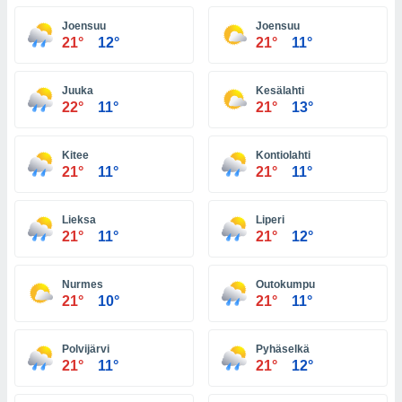
 seleccionar
o.
Joensuu
Joensuu
21°
12°
21°
11°
calización
precisa e
ión mediante
Juuka
Kesälahti
22°
11°
21°
13°
, publicidad
dos,
Kitee
Kontiolahti
 publicidad
21°
11°
21°
11°
,
ón de
 desarrollo
Lieksa
Liperi
s.
21°
11°
21°
12°
tros 1199
ios
Nurmes
Outokumpu
21°
10°
21°
11°
Polvijärvi
Pyhäselkä
21°
11°
21°
12°