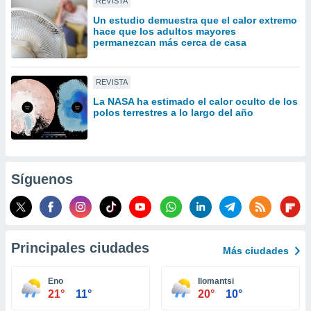
REVISTA
idad
Un estudio demuestra que el calor extremo
a, utilizar
hace que los adultos mayores
a
permanezcan más cerca de casa
 la
da, crear un
REVISTA
personalizar
o, uso de
La NASA ha estimado el calor oculto de los
polos terrestres a lo largo del año
a la
e contenido
do, medir el
 de la
medir el
Síguenos
 del
 comprender
 través de
s o a través
nación de
Principales ciudades
edentes de
Más ciudades
fuentes,
y mejora de
Eno
Ilomantsi
os, uso de
21°
11°
20°
10°
ados con el