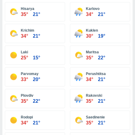
 seleccionar
o.
Hisarya
Karlovo
35°
21°
34°
21°
calización
precisa e
ión mediante
Krichim
Kuklen
34°
21°
30°
19°
, publicidad
dos,
Laki
Maritsa
 publicidad
25°
15°
35°
22°
,
ón de
 desarrollo
Parvomay
Perushtitsa
s.
33°
20°
34°
21°
tros 1199
ios
Plovdiv
Rakovski
35°
22°
35°
21°
Rodopi
Saedinenie
34°
21°
35°
21°