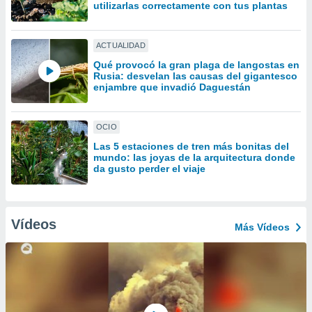
uedes
utilizarlas correctamente con tus plantas
uestro sitio
.com. En
te
ACTUALIDAD
 de que
Qué provocó la gran plaga de langostas en
talarán
Rusia: desvelan las causas del gigantesco
e sean
enjambre que invadió Daguestán
para
a
por el sitio
OCIO
o se
Las 5 estaciones de tren más bonitas del
cookies para
mundo: las joyas de la arquitectura donde
da gusto perder el viaje
nto ni para
licidad o
ado, aunque
Vídeos
Más Vídeos
sualizar
general no
ada. Puedes
 instalación
y acceder a
io web a
ste abono