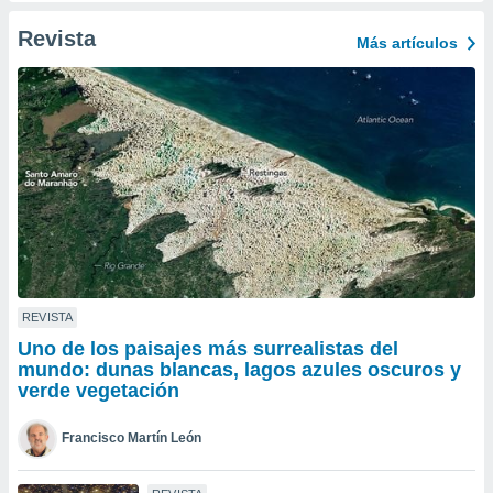
ento u
Revista
Más artículos
 de datos
er momento
ic en
o en
 Cookies
en
eb.
y
socios
el
to de
REVISTA
Uno de los paisajes más surrealistas del
la
mundo: dunas blancas, lagos azules oscuros y
 en un
verde vegetación
 y/o acceder
 de datos
Francisco Martín León
ara
 anuncios
ar perfiles