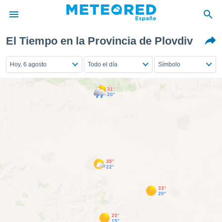
El Tiempo en la Provincia de Plovdiv
privacidad
o de
Hoy, 6 agosto
Todo el día
Símbolo
tiempo.com)
borado por
es para
31°
20°
ue la
 que se
e calidad.
eder a este
ediante las
opciones:
35°
ookies y
22°
e forma
33°
20°
d digital
ada, basada
mación
25°
15°