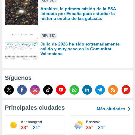
REVISTA
idad
Arrakihs, la primera misión de la ESA
a, utilizar
liderada por España para estudiar la
a
historia oculta de las galaxias
 la
da, crear un
REVISTA
personalizar
o, uso de
Julio de 2026 ha sido extremadamente
cálido y muy seco en la Comunitat
a la
Valenciana
e contenido
do, medir el
 de la
medir el
Síguenos
 del
 comprender
 través de
s o a través
nación de
Principales ciudades
edentes de
Más ciudades
fuentes,
y mejora de
Asenovgrad
Brezovo
os, uso de
33°
21°
35°
21°
ados con el