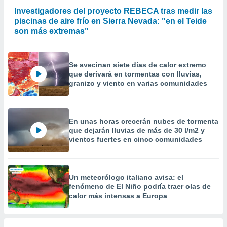
 la
Investigadores del proyecto REBECA tras medir las
piscinas de aire frío en Sierra Nevada: "en el Teide
da, crear un
son más extremas"
personalizar
o, uso de
a la
e contenido
Se avecinan siete días de calor extremo
do, medir el
que derivará en tormentas con lluvias,
granizo y viento en varias comunidades
 de la
medir el
 del
 comprender
En unas horas crecerán nubes de tormenta
 través de
que dejarán lluvias de más de 30 l/m2 y
s o a través
vientos fuertes en cinco comunidades
nación de
edentes de
fuentes,
y mejora de
Un meteorólogo italiano avisa: el
os, uso de
fenómeno de El Niño podría traer olas de
ados con el
calor más intensas a Europa
 seleccionar
o.
calización