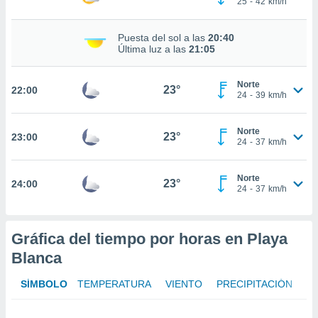
25
-
42
km/h
te
 de que
talarán
Puesta del sol a las
20:40
e sean
Última luz a las
21:05
para
a
Norte
por el sitio
23°
22:00
24
-
39
km/h
o se
cookies para
Norte
23°
23:00
nto ni para
24
-
37
km/h
licidad o
Norte
ado, aunque
23°
24:00
24
-
37
km/h
sualizar
general no
ada. Puedes
 instalación
Gráfica del tiempo por horas en Playa
y acceder a
Blanca
io web a
ste abono
SÍMBOLO
TEMPERATURA
VIENTO
PRECIPITACIÓN
 botón
.