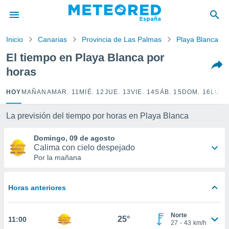
privacidad
o de
Inicio
Canarias
Provincia de Las Palmas
Playa Blanca
tiempo.com)
borado por
El tiempo en Playa Blanca por
es para
horas
ue la
 que se
e calidad.
HOY
MAÑANA
MAR. 11
MIÉ. 12
JUE. 13
VIE. 14
SÁB. 15
DOM. 16
LUN.
eder a este
ediante las
La previsión del tiempo por horas en Playa Blanca
opciones:
Domingo, 09 de agosto
ookies y
Calima con cielo despejado
e forma
Por la mañana
d digital
ada, basada
Horas anteriores
mación
ediante
ecnologías
Norte
25°
11:00
nos permite
27
-
43
km/h