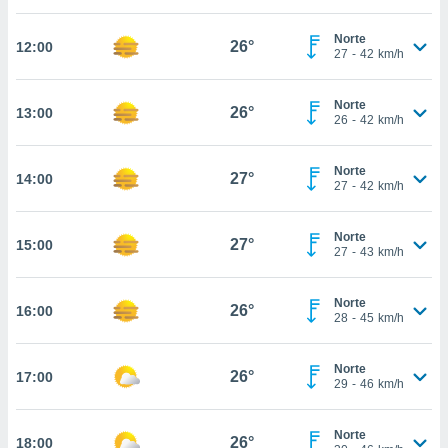
estra
ara seguir
Norte
e contenido
26°
12:00
27
-
42
km/h
stándares
ACEPTAR
sin coste.
Y
Norte
CONTINUAR
26°
13:00
 botón
26
-
42
km/h
continuar",
der a la
CONFIGURACIÓN
ndo la
Norte
27°
14:00
27
-
42
km/h
 de todas
, ya sean
de nuestros
Norte
27°
15:00
 nos
27
-
43
km/h
 y análisis
tamiento en
Norte
26°
16:00
28
-
45
km/h
b, así como
un perfil
para
Norte
26°
17:00
ublicidad y
29
-
46
km/h
do en
Norte
 mismo.
26°
18:00