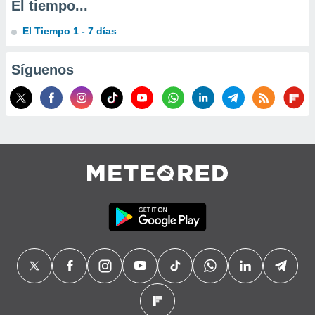
El tiempo...
precisa e
ión mediante
El Tiempo 1 - 7 días
, publicidad
Síguenos
dos,
 publicidad
,
ón de
 desarrollo
s.
tros 1199
ios