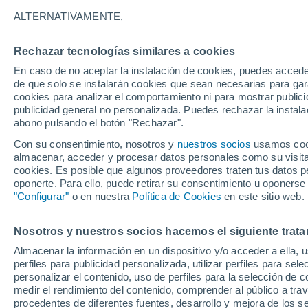
ALTERNATIVAMENTE,
Rechazar tecnologías similares a cookies
En caso de no aceptar la instalación de cookies, puedes acced
de que solo se instalarán cookies que sean necesarias para garan
cookies para analizar el comportamiento ni para mostrar publici
publicidad general no personalizada. Puedes rechazar la instala
abono pulsando el botón "Rechazar".
Con su consentimiento, nosotros y
nuestros socios
usamos cooki
almacenar, acceder y procesar datos personales como su visita e
cookies. Es posible que algunos proveedores traten tus datos pe
oponerte. Para ello, puede retirar su consentimiento u oponerse
Falesia
"Configurar"
o en nuestra
Política de Cookies
en este sitio web.
31°
24°
Nosotros y nuestros socios hacemos el siguiente trata
Kalamata
30°
25°
Almacenar la información en un dispositivo y/o acceder a ella, 
Pylos
perfiles para publicidad personalizada, utilizar perfiles para sele
30°
24°
personalizar el contenido, uso de perfiles para la selección de c
Koroni
medir el rendimiento del contenido, comprender al público a tra
procedentes de diferentes fuentes, desarrollo y mejora de los se