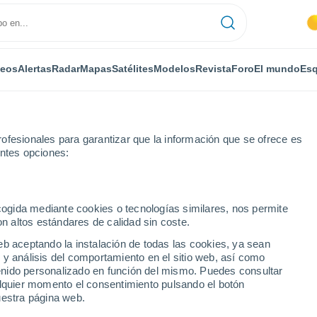
deos
Alertas
Radar
Mapas
Satélites
Modelos
Revista
Foro
El mundo
Esq
ofesionales para garantizar que la información que se ofrece es
entes opciones:
ecogida mediante cookies o tecnologías similares, nos permite
on altos estándares de calidad sin coste.
eso
eb aceptando la instalación de todas las cookies, ya sean
 y análisis del comportamiento en el sitio web, así como
ntenido personalizado en función del mismo. Puedes consultar
alquier momento el consentimiento pulsando el botón
uestra página web.
34°
26°