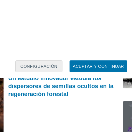
PREDICCIÓN
A
Se acerca rápidamente una vaguada que entre
El
mañana y el domingo dejará tormentas con
po
lluvias fuertes y granizo en España
Francisco Martín León
CONFIGURACIÓN
ACEPTAR Y CONTINUAR
REVISTA
Un estudio innovador estudia los
dispersores de semillas ocultos en la
regeneración forestal