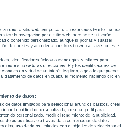
Xylokastro
35°
25°
Loutraki-
Perachora
er a nuestro sitio web tiempo.com. En este caso, te informamos
34°
tizar la navegación por el sitio web, pero no se utilizarán
28°
36°
dad o contenido personalizado, aunque sí podrás visualizar
Epidavros
24°
ción de cookies y acceder a nuestro sitio web a través de este
Nafplio
35°
es, identificadores únicos o tecnologías similares para
25°
Ermioni
n este sitio web, las direcciones IP y los identificadores de
33°
rsonales en virtud de un interés legítimo, algo a lo que puedes
20°
 al tratamiento de datos en cualquier momento haciendo clic en
36°
27°
36°
Leonidio
22°
Mystras
miento de datos:
uso de datos limitados para seleccionar anuncios básicos, crear
ccionar la publicidad personalizada, crear un perfil para
34°
ontenido personalizado, medir el rendimiento de la publicidad,
24°
vés de estadísticas o a través de la combinación de datos
Gythio
rvicios, uso de datos limitados con el objetivo de seleccionar el