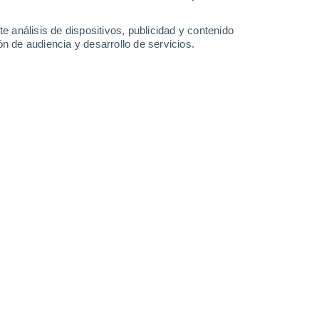
29°
e análisis de dispositivos, publicidad y contenido
25°
n de audiencia y desarrollo de servicios.
Elafonisos
Leaflet
|
©
OpenStreetMap
|
ECMWF
by © Meteored