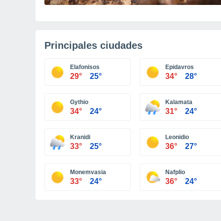
Principales ciudades
Elafonisos
Epidavros
29°
25°
34°
28°
Gythio
Kalamata
34°
24°
31°
24°
Kranidi
Leonidio
33°
25°
36°
27°
Monemvasia
Nafplio
33°
24°
36°
24°