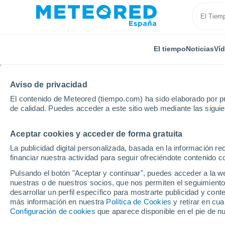
El tiempo
Noticias
Ví
Aviso de privacidad
El contenido de Meteored (tiempo.com) ha sido elaborado por pr
de calidad. Puedes acceder a este sitio web mediante las sigui
Aceptar cookies y acceder de forma gratuita
Inicio
Grecia
Peloponeso
La publicidad digital personalizada, basada en la información r
financiar nuestra actividad para seguir ofreciéndote contenido c
El Tiempo en Pelopon
Pulsando el botón "Aceptar y continuar", puedes acceder a la w
nuestras o de nuestros socios, que nos permiten el seguimiento
desarrollar un perfil específico para mostrarte publicidad y co
Hoy, 7 agosto
Todo el día
Símbolo
más información en nuestra
Política de Cookies
y retirar en cu
Configuración de cookies
que aparece disponible en el pie de n