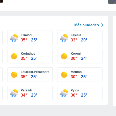
Más ciudades
Ermioni
Falesia
35°
25°
33°
20°
Korinthos
Koroni
35°
25°
30°
24°
Loutraki-Perachora
Methoni
35°
25°
30°
25°
Petalidi
Pylos
34°
23°
30°
25°