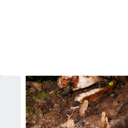
PREDICCIÓN
Confirmado el domo de calor: el miércoles 12
de agosto ocho capitales españolas podrían
alcanzar los 40 ºC
Revista