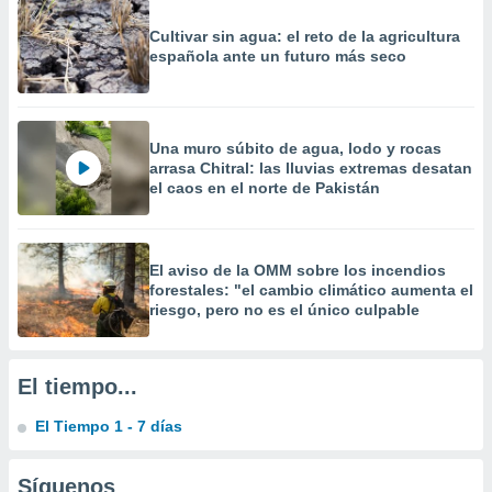
 la
Cultivar sin agua: el reto de la agricultura
da, crear un
española ante un futuro más seco
personalizar
o, uso de
a la
e contenido
Una muro súbito de agua, lodo y rocas
do, medir el
arrasa Chitral: las lluvias extremas desatan
 de la
el caos en el norte de Pakistán
medir el
 del
 comprender
 través de
El aviso de la OMM sobre los incendios
s o a través
forestales: "el cambio climático aumenta el
nación de
riesgo, pero no es el único culpable
edentes de
fuentes,
y mejora de
El tiempo...
os, uso de
ados con el
El Tiempo 1 - 7 días
 seleccionar
o.
Síguenos
calización