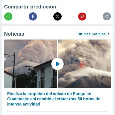
er momento
Compartir predicción
ic en
o en
 Cookies
en
eb.
Noticias
Últimas noticias
y
socios
el
to de
la
 en un
 y/o acceder
 de datos
ara
Finaliza la erupción del volcán de Fuego en
 anuncios
ar perfiles
Guatemala: así cambió el cráter tras 50 horas de
idad
intensa actividad
a, utilizar
a