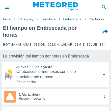
privacidad
o de
Inicio
Paraguay
Cordillera
Emboscada
Por horas
tiempo.com)
borado por
El tiempo en Emboscada por
es para
horas
ue la
 que se
e calidad.
HOY
MAÑANA
SÁB. 08
DOM. 09
LUN. 10
MAR. 11
MIÉ. 12
JUE. 13
VIE.
eder a este
ediante las
La previsión del tiempo por horas en Emboscada
opciones:
Jueves, 06 de agosto
ookies y
Chubascos tormentosos con cielo
e forma
parcialmente nuboso
Por la noche
d digital
ada, basada
mación
1 Alerta ahora
ediante
Riesgo Importante
ecnologías
nos permite