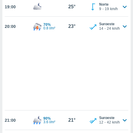
sultar más
Norte
25°
19:00
 en nuestra
9
-
19
km/h
 Cookies
y
ualquier
Suroeste
70%
23°
20:00
0.8 l/m²
14
-
24
km/h
ento
 botón
ación de
kies
 disponible
e nuestra
.
IVAMENTE,
as
 a cookies
 no aceptar
ón de
uedes
Suroeste
90%
21°
21:00
3.6 l/m²
12
-
42
km/h
uestro sitio
.com. En