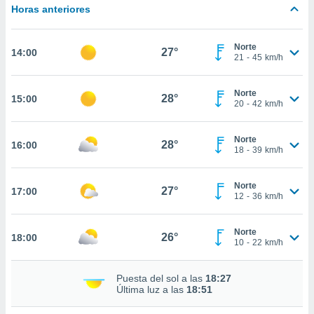
estra
Horas anteriores
ara seguir
e contenido
stándares
Norte
ACEPTAR
27°
14:00
sin coste.
21
-
45
km/h
Y
CONTINUAR
 botón
continuar",
Norte
28°
15:00
20
-
42
km/h
der a la
CONFIGURACIÓN
ndo la
 de todas
Norte
28°
16:00
, ya sean
18
-
39
km/h
de nuestros
 nos
Norte
27°
17:00
12
-
36
km/h
 y análisis
tamiento en
b, así como
Norte
26°
18:00
un perfil
10
-
22
km/h
para
ublicidad y
Puesta del sol a las
18:27
Última luz a las
18:51
do en
 mismo.