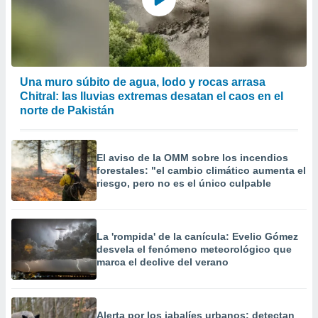
 la
da, crear un
personalizar
o, uso de
a la
Una muro súbito de agua, lodo y rocas arrasa
e contenido
Chitral: las lluvias extremas desatan el caos en el
do, medir el
norte de Pakistán
 de la
medir el
 del
 comprender
El aviso de la OMM sobre los incendios
forestales: "el cambio climático aumenta el
 través de
riesgo, pero no es el único culpable
s o a través
nación de
edentes de
fuentes,
La 'rompida' de la canícula: Evelio Gómez
y mejora de
desvela el fenómeno meteorológico que
os, uso de
marca el declive del verano
ados con el
 seleccionar
o.
calización
Alerta por los jabalíes urbanos: detectan