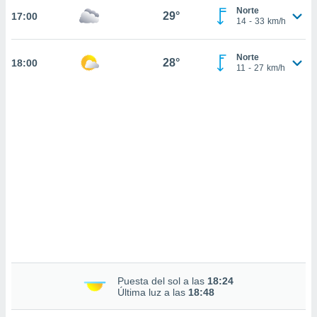
sultar más
Norte
29°
17:00
 en nuestra
14
-
33
km/h
 Cookies
y
ualquier
Norte
28°
18:00
11
-
27
km/h
ento
 botón
ación de
kies
 disponible
e nuestra
.
IVAMENTE,
as
 a cookies
 no aceptar
ón de
Puesta del sol a las
18:24
uedes
Última luz a las
18:48
uestro sitio
.com. En