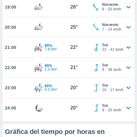
te
Noroeste
26°
19:00
 de que
8
-
20
km/h
talarán
e sean
Noroeste
para
25°
20:00
7
-
14
km/h
a
por el sitio
o se
Sur
80%
22°
21:00
cookies para
7.8 l/m²
22
-
41
km/h
nto ni para
Sur
licidad o
90%
21°
22:00
1.5 l/m²
9
-
38
km/h
ado, aunque
sualizar
Sur
60%
20°
23:00
general no
0.2 l/m²
10
-
17
km/h
ada. Puedes
 instalación
Sur
y acceder a
20°
24:00
9
-
20
km/h
io web a
ste abono
 botón
.
Gráfica del tiempo por horas en