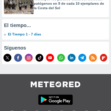
precisa e
patógenos en 9 de cada 10 ejemplares de
la Costa del Sol
ión mediante
, publicidad
El tiempo...
dos,
 publicidad
El Tiempo 1 - 7 días
,
ón de
 desarrollo
Síguenos
s.
tros 1199
ios