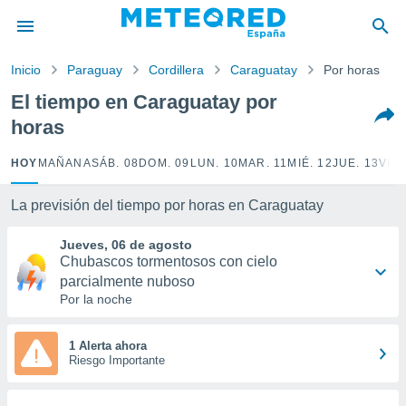
privacidad
o de
Inicio
Paraguay
Cordillera
Caraguatay
Por horas
tiempo.com)
borado por
El tiempo en Caraguatay por
es para
horas
ue la
 que se
e calidad.
HOY
MAÑANA
SÁB. 08
DOM. 09
LUN. 10
MAR. 11
MIÉ. 12
JUE. 13
VIE.
eder a este
ediante las
La previsión del tiempo por horas en Caraguatay
opciones:
Jueves, 06 de agosto
ookies y
Chubascos tormentosos con cielo
e forma
parcialmente nuboso
Por la noche
d digital
ada, basada
mación
1 Alerta ahora
ediante
Riesgo Importante
ecnologías
nos permite