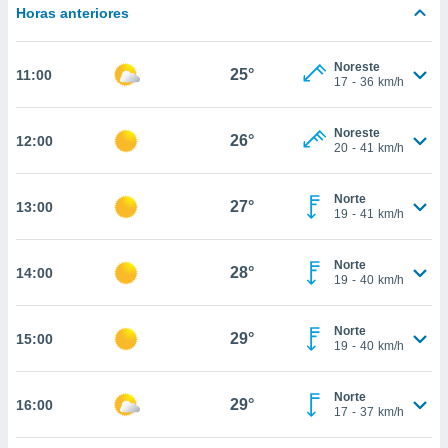
estra
Horas anteriores
ara seguir
e contenido
stándares
Noreste
ACEPTAR
25°
11:00
sin coste.
17
-
36
km/h
Y
CONTINUAR
 botón
continuar",
Noreste
26°
12:00
20
-
41
km/h
der a la
CONFIGURACIÓN
ndo la
 de todas
Norte
27°
13:00
, ya sean
19
-
41
km/h
de nuestros
 nos
Norte
28°
14:00
19
-
40
km/h
 y análisis
tamiento en
b, así como
Norte
29°
15:00
un perfil
19
-
40
km/h
para
ublicidad y
Norte
29°
16:00
17
-
37
km/h
do en
 mismo.