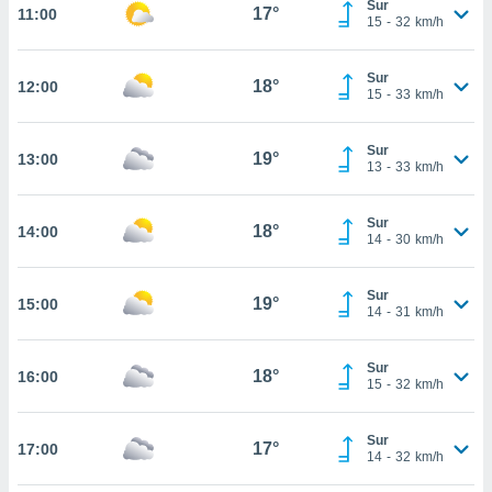
Sur
te
17°
11:00
15
-
32
km/h
 de que
talarán
e sean
Sur
18°
12:00
para
15
-
33
km/h
a
por el sitio
Sur
o se
19°
13:00
13
-
33
km/h
cookies para
nto ni para
Sur
18°
14:00
licidad o
14
-
30
km/h
ado, aunque
Sur
sualizar
19°
15:00
14
-
31
km/h
general no
ada. Puedes
 instalación
Sur
18°
16:00
y acceder a
15
-
32
km/h
io web a
ste abono
Sur
 botón
17°
17:00
14
-
32
km/h
.