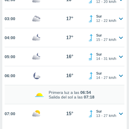
estra
12
-
20
km/h
ara seguir
e contenido
Sur
stándares
17°
03:00
ACEPTAR
12
-
22
km/h
sin coste.
Y
CONTINUAR
 botón
Sur
17°
04:00
continuar",
15
-
27
km/h
der a la
CONFIGURACIÓN
ndo la
 de todas
Sur
16°
05:00
14
-
31
km/h
, ya sean
de nuestros
 nos
Sur
16°
06:00
14
-
27
km/h
 y análisis
tamiento en
Primera luz a las
06:54
b, así como
Salida del sol a las
07:18
un perfil
para
ublicidad y
Sur
15°
07:00
13
-
27
km/h
do en
 mismo.