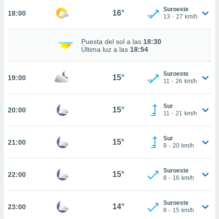
Suroeste
16°
nto,
18:00
13
-
27
km/h
cios
kies,
Puesta del sol a las
18:30
Última luz a las
18:54
ores únicos
as similares
nar,
Suroeste
15°
19:00
rocesar
11
-
26
km/h
onales como
 este sitio
recciones IP
Sur
15°
20:00
11
-
21
km/h
ficadores de
 posible
s
Sur
15°
21:00
 traten tus
9
-
20
km/h
nales en
 interés
go a lo que
Suroeste
15°
22:00
8
-
16
km/h
nerte. Para
retirar su
ento u
Suroeste
14°
23:00
8
-
15
km/h
 de datos