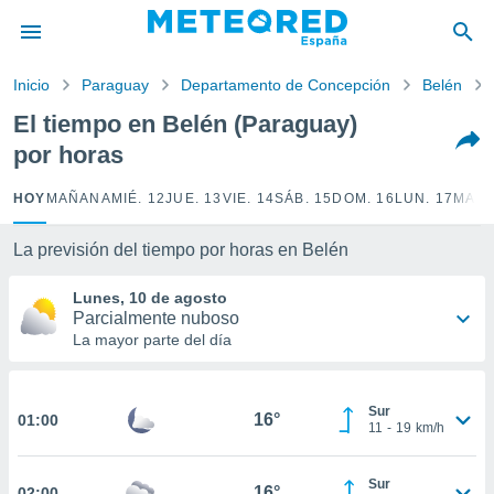
privacidad
o de
Inicio
Paraguay
Departamento de Concepción
Belén
tiempo.com)
borado por
El tiempo en Belén (Paraguay)
es para
por horas
ue la
 que se
e calidad.
HOY
MAÑANA
MIÉ. 12
JUE. 13
VIE. 14
SÁB. 15
DOM. 16
LUN. 17
MAR.
eder a este
ediante las
La previsión del tiempo por horas en Belén
opciones:
Lunes, 10 de agosto
ookies y
Parcialmente nuboso
e forma
La mayor parte del día
d digital
ada, basada
Sur
mación
16°
01:00
11
-
19
km/h
ediante
ecnologías
nos permite
Sur
16°
02:00