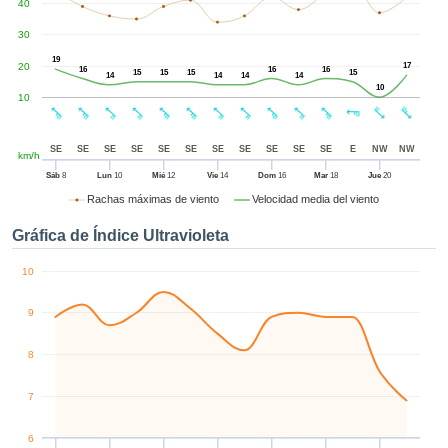
40
enido
izado en
30
el mismo.
19
sultar más
20
17
16
16
16
15
15
15
15
14
14
14
14
 en nuestra
10
10
e Cookies
y
 cualquier
to el
SE
SE
SE
SE
SE
SE
SE
SE
SE
SE
SE
E
NW
NW
km/h
imiento
 el botón
Sáb
8
Lun
10
Mié
12
Vie
14
Dom
16
Mar
18
Jue
20
ación de
Rachas máximas de viento
Velocidad media del viento
kies
 disponible
Gráfica de Índice Ultravioleta
de nuestra
a web.
10
IVAMENTE,
9
azar
8
logías
 a cookies
7
 no aceptar
lación de
6