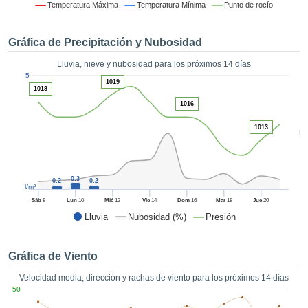
 mediante
Temperatura Máxima
Temperatura Mínima
Punto de rocío
tecnologías
nos permite
Gráfica de Precipitación y Nubosidad
r nuestra
para seguir
Lluvia, nieve y nubosidad para los próximos 14 días
e contenido
1
5
estándares
1019
ACEPTAR
1018
 sin coste.
Y
1016
CONTINUAR
 el botón
1013
continuar",
5
ceder a la
CONFIGURACIÓN
tando la
n de todas
0.3
s, ya sean
0.2
0.2
l/m²
de nuestros
Sáb
8
Lun
10
Mié
12
Vie
14
Dom
16
Mar
18
Jue
20
 que nos
Lluvia
Nubosidad (%)
Presión
ten el
 y análisis
tamiento en
Gráfica de Viento
b, así como
r un perfil
Velocidad media, dirección y rachas de viento para los próximos 14 días
ico para
50
ublicidad y