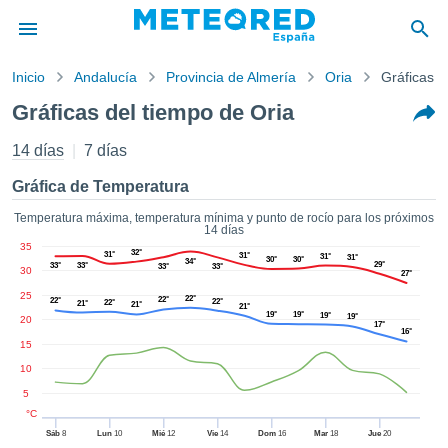
Inicio
Andalucía
Provincia de Almería
Oria
Gráficas d
privacidad
Gráficas del tiempo de Oria
enido de
tiempo.com)
14 días
7 días
aborado por
ales para
Gráfica de Temperatura
ar que la
ón que se
Temperatura máxima, temperatura mínima y punto de rocío para los próximos
14 días
de calidad.
35
eder a este
32°
31°
31°
31°
31°
30°
30°
34°
29°
33°
33°
33°
33°
30
ediante las
27°
 opciones:
25
22°
22°
22°
22°
22°
21°
21°
21°
19°
19°
19°
19°
20
17°
cookies y
16°
15
de forma
uita
10
5
dad digital
ada, basada
°C
formación
Sáb
8
Lun
10
Mié
12
Vie
14
Dom
16
Mar
18
Jue
20