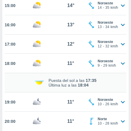
estra
Noroeste
14°
15:00
ara seguir
14
-
35
km/h
e contenido
stándares
ACEPTAR
Noroeste
sin coste.
13°
16:00
Y
13
-
34
km/h
CONTINUAR
 botón
continuar",
Noroeste
12°
17:00
der a la
CONFIGURACIÓN
12
-
32
km/h
ndo la
 de todas
, ya sean
Noroeste
11°
18:00
9
-
29
km/h
de nuestros
 nos
Puesta del sol a las
17:35
 y análisis
Última luz a las
18:04
tamiento en
b, así como
un perfil
Noroeste
11°
19:00
10
-
26
km/h
para
ublicidad y
Norte
11°
20:00
do en
10
-
28
km/h
 mismo.