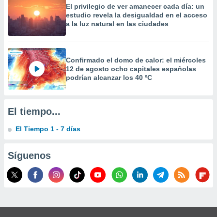
 la
El privilegio de ver amanecer cada día: un
estudio revela la desigualdad en el acceso
a la luz natural en las ciudades
da, crear un
personalizar
o, uso de
a la
Confirmado el domo de calor: el miércoles
e contenido
12 de agosto ocho capitales españolas
do, medir el
podrían alcanzar los 40 ºC
 de la
medir el
 del
 comprender
El tiempo...
 través de
s o a través
El Tiempo 1 - 7 días
nación de
edentes de
fuentes,
Síguenos
y mejora de
os, uso de
ados con el
 seleccionar
o.
calización