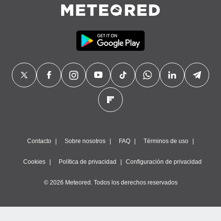
precisa e
ión mediante
, publicidad
dos,
 publicidad
,
ón de
 desarrollo
s.
tros 1199
ios
Contacto
Sobre nosotros
FAQ
Términos de uso
Cookies
Política de privacidad
Configuración de privacidad
© 2026 Meteored. Todos los derechos reservados