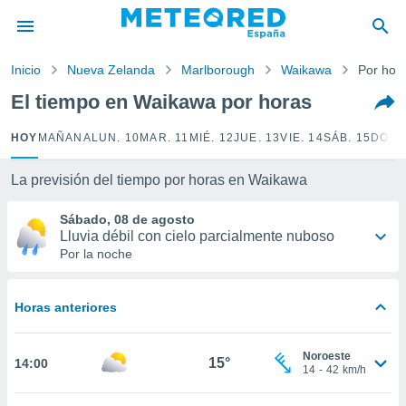
privacidad
o de
Inicio
Nueva Zelanda
Marlborough
Waikawa
Por hor
tiempo.com)
borado por
El tiempo en Waikawa por horas
es para
ue la
HOY
MAÑANA
LUN. 10
MAR. 11
MIÉ. 12
JUE. 13
VIE. 14
SÁB. 15
DOM.
 que se
e calidad.
eder a este
La previsión del tiempo por horas en Waikawa
ediante las
opciones:
Sábado, 08 de agosto
Lluvia débil con cielo parcialmente nuboso
ookies y
Por la noche
e forma
Horas anteriores
d digital
ada, basada
mación
Noroeste
ediante
15°
14:00
14
-
42
km/h
ecnologías
nos permite