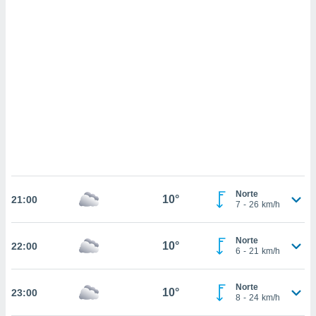
sultar más
 en nuestra
 Cookies
y
ualquier
ento
 botón
ación de
kies
 disponible
e nuestra
.
IVAMENTE,
Norte
10°
21:00
7
-
26
km/h
as
 a cookies
Norte
10°
22:00
6
-
21
km/h
 no aceptar
ón de
uedes
Norte
10°
23:00
uestro sitio
8
-
24
km/h
.com. En