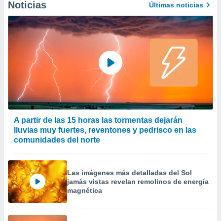
Noticias
Últimas noticias
er momento
ic en
o en
 Cookies
en
eb.
y
socios
el
to de
A partir de las 15 horas las tormentas dejarán
lluvias muy fuertes, reventones y pedrisco en las
la
comunidades del norte
 en un
 y/o acceder
 de datos
ara
Las imágenes más detalladas del Sol
 anuncios
jamás vistas revelan remolinos de energía
ar perfiles
magnética
idad
a, utilizar
a