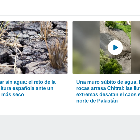
ar sin agua: el reto de la
Una muro súbito de agua, 
ultura española ante un
rocas arrasa Chitral: las ll
o más seco
extremas desatan el caos e
norte de Pakistán