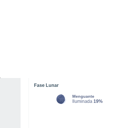
DOMINGO, 09 DE AGOSTO
De madrugada
Niebla
Salida del sol a las
07:59
Puesta del sol a las
17:48
Primera luz a las
07:27
Última luz a las
18:20
Fase Lunar
Menguante
Iluminada
19%