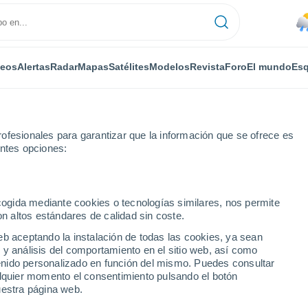
deos
Alertas
Radar
Mapas
Satélites
Modelos
Revista
Foro
El mundo
Esq
ofesionales para garantizar que la información que se ofrece es
entes opciones:
Por horas
ecogida mediante cookies o tecnologías similares, nos permite
on altos estándares de calidad sin coste.
n por horas
eb aceptando la instalación de todas las cookies, ya sean
 y análisis del comportamiento en el sitio web, así como
ntenido personalizado en función del mismo. Puedes consultar
alquier momento el consentimiento pulsando el botón
uestra página web.