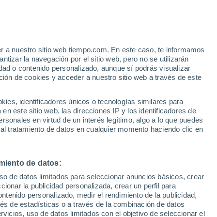
ilvertown
VIENTO
PRECIPITACIÓN
er a nuestro sitio web tiempo.com. En este caso, te informamos
12
15
18
21
00
03
06
09
12
15
18
21
00
tizar la navegación por el sitio web, pero no se utilizarán
dad o contenido personalizado, aunque sí podrás visualizar
ción de cookies y acceder a nuestro sitio web a través de este
es, identificadores únicos o tecnologías similares para
n este sitio web, las direcciones IP y los identificadores de
11°
rsonales en virtud de un interés legítimo, algo a lo que puedes
10°
9°
 al tratamiento de datos en cualquier momento haciendo clic en
9°
9°
9°
7°
7°
7°
7°
7°
6°
6°
miento de datos:
uso de datos limitados para seleccionar anuncios básicos, crear
ccionar la publicidad personalizada, crear un perfil para
ontenido personalizado, medir el rendimiento de la publicidad,
vés de estadísticas o a través de la combinación de datos
rvicios, uso de datos limitados con el objetivo de seleccionar el