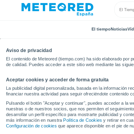
El tiempo
Noticias
Ví
Aviso de privacidad
El contenido de Meteored (tiempo.com) ha sido elaborado por pr
de calidad. Puedes acceder a este sitio web mediante las sigui
Aceptar cookies y acceder de forma gratuita
Inicio
Nueva Zelanda
Southland
Silvertown
La publicidad digital personalizada, basada en la información r
financiar nuestra actividad para seguir ofreciéndote contenido c
El tiempo en Silvertow
Pulsando el botón "Aceptar y continuar", puedes acceder a la w
nuestras o de nuestros socios, que nos permiten el seguimiento
desarrollar un perfil específico para mostrarte publicidad y co
El Tiempo 1 - 7 días
Por horas
más información en nuestra
Política de Cookies
y retirar en cu
Configuración de cookies
que aparece disponible en el pie de n