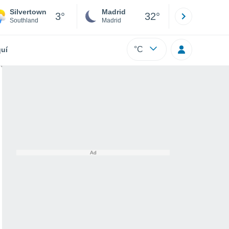
Silvertown
Madrid
Barcelona
3°
32°
Southland
Madrid
Barcelona
°C
uí