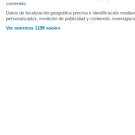
Viernes
7
Sábado
8
contenido.
Datos de localización geográfica precisa e identificación mediant
personalizados, medición de publicidad y contenido, investigació
Ver nuestros 1199 socios
La previsión del tiempo por horas e
VIERNES, 07 DE AGOSTO
Por la mañana
Lluvia débil con cielo
parcialmente nuboso
Salida del sol a las
08:02
Puesta del sol a las
17:45
Primera luz a las
07:30
Última luz a las
18:18
Fase Lunar