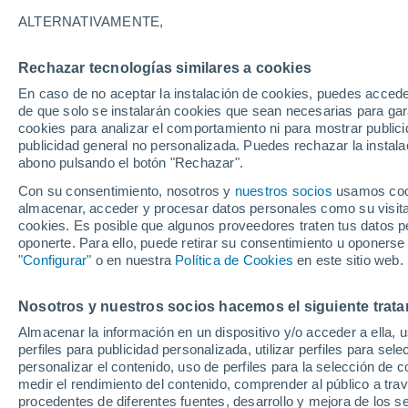
Gráfica del tiempo por horas en S
ALTERNATIVAMENTE,
SÍMBOLO
TEMPERATURA
Rechazar tecnologías similares a cookies
En caso de no aceptar la instalación de cookies, puedes acced
00
03
06
09
12
15
18
21
00
03
06
09
de que solo se instalarán cookies que sean necesarias para garan
cookies para analizar el comportamiento ni para mostrar publici
publicidad general no personalizada. Puedes rechazar la instala
abono pulsando el botón "Rechazar".
Con su consentimiento, nosotros y
nuestros socios
usamos cooki
almacenar, acceder y procesar datos personales como su visita e
cookies. Es posible que algunos proveedores traten tus datos pe
oponerte. Para ello, puede retirar su consentimiento u oponerse
8°
"Configurar"
o en nuestra
Política de Cookies
en este sitio web.
7°
6°
6°
6°
5°
5°
4°
Nosotros y nuestros socios hacemos el siguiente trata
2°
2°
1°
Almacenar la información en un dispositivo y/o acceder a ella, 
perfiles para publicidad personalizada, utilizar perfiles para sele
personalizar el contenido, uso de perfiles para la selección de c
medir el rendimiento del contenido, comprender al público a tra
0.2
0.1
procedentes de diferentes fuentes, desarrollo y mejora de los se