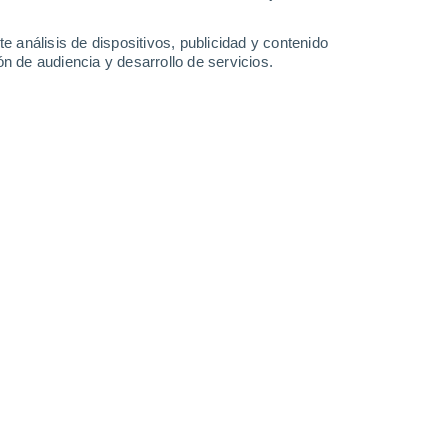
Domingo
9
e análisis de dispositivos, publicidad y contenido
n de audiencia y desarrollo de servicios.
n Silvertown
2°
Parcialmente nuboso
02:00
Sensación T.
2°
1°
Parcialmente nuboso
05:00
Sensación T.
1°
2°
Cubierto
08:00
Sensación T.
1°
30%
5°
Lluvia débil
11:00
0.1 l/m²
Sensación T.
4°