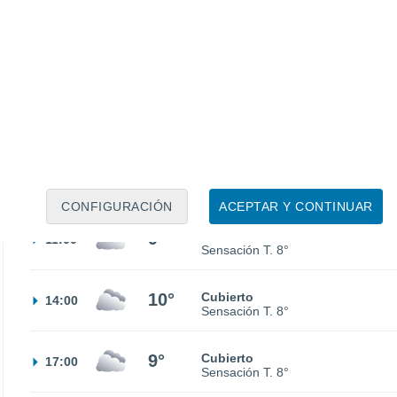
7°
Niebla
02:00
Sensación T.
6°
7°
Parcialmente nuboso
05:00
Sensación T.
5°
7°
Parcialmente nuboso
08:00
Sensación T.
5°
CONFIGURACIÓN
ACEPTAR Y CONTINUAR
9°
Cubierto
11:00
Sensación T.
8°
10°
Cubierto
14:00
Sensación T.
8°
9°
Cubierto
17:00
Sensación T.
8°