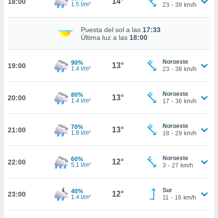
14°
18:00
1.5 l/m²
23
-
39
km/h
nto,
Puesta del sol a las
17:33
cios
Última luz a las
18:00
kies,
ores únicos
as similares
Noroeste
90%
13°
19:00
nar,
1.4 l/m²
23
-
38
km/h
rocesar
onales como
Noroeste
80%
 este sitio
13°
20:00
1.4 l/m²
17
-
36
km/h
recciones IP
ficadores de
 posible
Noroeste
70%
13°
21:00
s
1.8 l/m²
18
-
29
km/h
 traten tus
nales en
Noroeste
60%
 interés
12°
22:00
5.1 l/m²
3
-
27
km/h
go a lo que
nerte. Para
retirar su
Sur
40%
12°
23:00
1.4 l/m²
ento u
11
-
16
km/h
 de datos