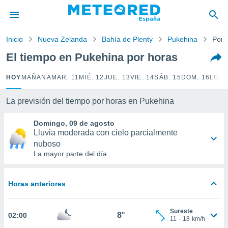
privacidad
o de
Inicio
Nueva Zelanda
Bahía de Plenty
Pukehina
Por 
tiempo.com)
borado por
El tiempo en Pukehina por horas
es para
ue la
HOY
MAÑANA
MAR. 11
MIÉ. 12
JUE. 13
VIE. 14
SÁB. 15
DOM. 16
LUN.
 que se
e calidad.
eder a este
La previsión del tiempo por horas en Pukehina
ediante las
opciones:
Domingo, 09 de agosto
Lluvia moderada con cielo parcialmente
ookies y
nuboso
e forma
La mayor parte del día
d digital
ada, basada
Horas anteriores
mación
ediante
Sureste
ecnologías
8°
02:00
11
-
18
km/h
nos permite