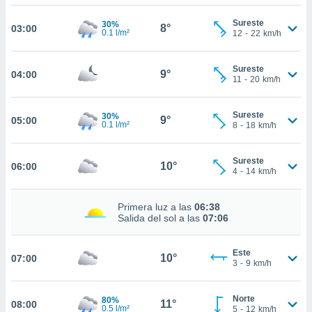
estra
ara seguir
Sureste
30%
8°
03:00
e contenido
0.1 l/m²
12
-
22
km/h
stándares
ACEPTAR
sin coste.
Y
Sureste
9°
04:00
CONTINUAR
 botón
11
-
20
km/h
continuar",
der a la
CONFIGURACIÓN
Sureste
30%
ndo la
9°
05:00
0.1 l/m²
8
-
18
km/h
 de todas
, ya sean
de nuestros
Sureste
10°
06:00
 nos
4
-
14
km/h
 y análisis
Primera luz a las
06:38
tamiento en
Salida del sol a las
07:06
b, así como
un perfil
para
Este
10°
07:00
3
-
9
km/h
ublicidad y
do en
Norte
80%
11°
 mismo.
08:00
0.5 l/m²
5
-
12
km/h