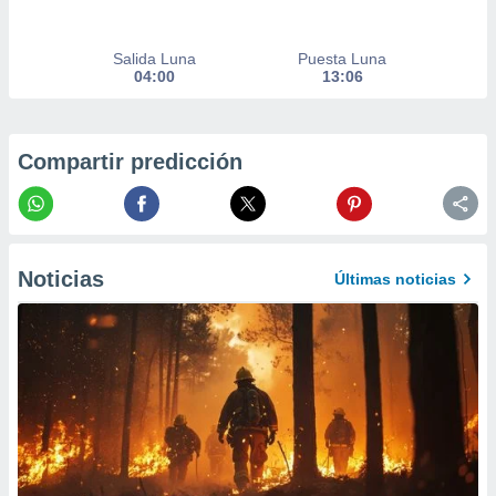
precisa e
ión mediante
Salida Luna
Puesta Luna
04:00
13:06
, publicidad
dos,
 publicidad
Compartir predicción
,
ón de
 desarrollo
s.
tros 1199
Noticias
Últimas noticias
ios