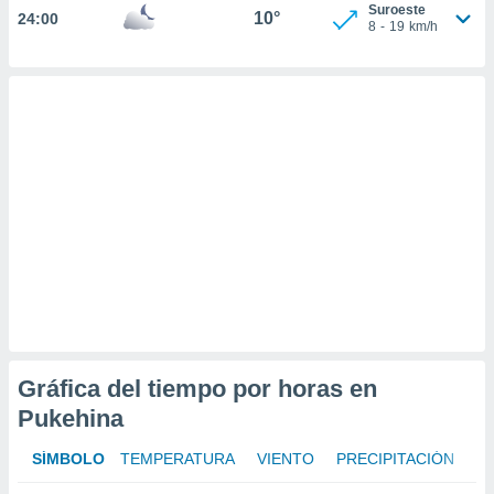
Suroeste
er momento
10°
24:00
8
-
19
km/h
ic en
o en
 Cookies
en
eb.
y
socios
el
to de
la
 en un
 y/o acceder
 de datos
ara
Gráfica del tiempo por horas en
 anuncios
Pukehina
ar perfiles
idad
SÍMBOLO
TEMPERATURA
VIENTO
PRECIPITACIÓN
a, utilizar
a