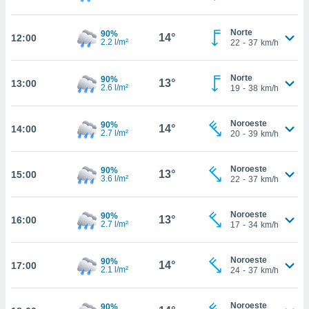
te
 de que
talarán
Norte
90%
14°
12:00
2.2 l/m²
22
-
37
km/h
e sean
para
a
Norte
90%
13°
por el sitio
13:00
2.6 l/m²
19
-
38
km/h
o se
cookies para
Noroeste
90%
14°
14:00
2.7 l/m²
20
-
39
km/h
nto ni para
licidad o
Noroeste
90%
13°
15:00
ado, aunque
3.6 l/m²
22
-
37
km/h
sualizar
general no
ada. Puedes
Noroeste
90%
13°
16:00
2.7 l/m²
17
-
34
km/h
 instalación
y acceder a
io web a
Noroeste
90%
14°
17:00
ste abono
2.1 l/m²
24
-
37
km/h
 botón
.
Noroeste
90%