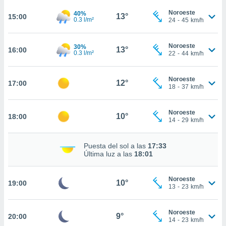
te
 de que
Noroeste
40%
13°
15:00
0.3 l/m²
24
-
45
km/h
talarán
e sean
para
Noroeste
30%
13°
16:00
a
0.3 l/m²
22
-
44
km/h
por el sitio
o se
Noroeste
cookies para
12°
17:00
18
-
37
km/h
nto ni para
licidad o
Noroeste
10°
18:00
14
-
29
km/h
ado, aunque
sualizar
Puesta del sol a las
17:33
general no
Última luz a las
18:01
ada. Puedes
 instalación
y acceder a
Noroeste
10°
19:00
io web a
13
-
23
km/h
ste abono
 botón
Noroeste
.
9°
20:00
14
-
23
km/h