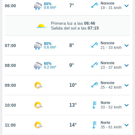
estra
Noreste
60%
7°
06:00
ara seguir
0.6 l/m²
19
-
31
km/h
e contenido
stándares
ACEPTAR
Primera luz a las
06:46
sin coste.
Y
Salida del sol a las
07:15
CONTINUAR
 botón
continuar",
Noreste
80%
8°
07:00
der a la
0.6 l/m²
CONFIGURACIÓN
21
-
33
km/h
ndo la
 de todas
, ya sean
Noreste
60%
9°
08:00
0.2 l/m²
23
-
37
km/h
de nuestros
 nos
Noreste
10°
09:00
 y análisis
25
-
42
km/h
tamiento en
b, así como
un perfil
Norte
13°
10:00
33
-
52
km/h
para
ublicidad y
Norte
14°
11:00
do en
35
-
61
km/h
 mismo.