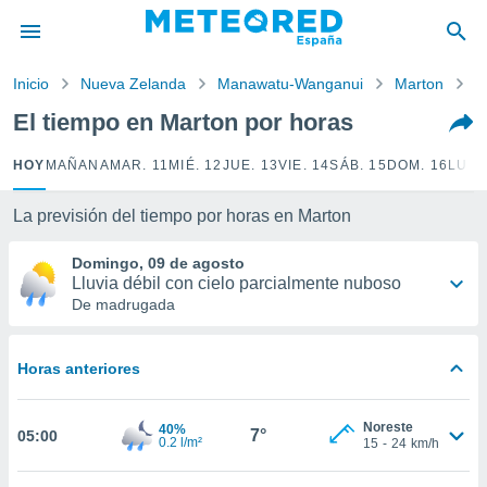
privacidad
o de
Inicio
Nueva Zelanda
Manawatu-Wanganui
Marton
P
tiempo.com)
borado por
El tiempo en Marton por horas
es para
ue la
HOY
MAÑANA
MAR. 11
MIÉ. 12
JUE. 13
VIE. 14
SÁB. 15
DOM. 16
LUN.
 que se
e calidad.
eder a este
La previsión del tiempo por horas en Marton
ediante las
opciones:
Domingo, 09 de agosto
Lluvia débil con cielo parcialmente nuboso
ookies y
De madrugada
e forma
Horas anteriores
d digital
ada, basada
mación
Noreste
40%
ediante
7°
05:00
0.2 l/m²
15
-
24
km/h
ecnologías
nos permite