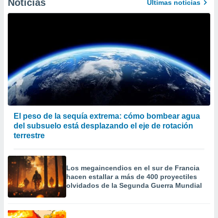
Noticias
Últimas noticias
precisa e
ión mediante
, publicidad
dos,
 publicidad
,
ón de
 desarrollo
s.
tros 1199
El peso de la sequía extrema: cómo bombear agua
ios
del subsuelo está desplazando el eje de rotación
terrestre
Los megaincendios en el sur de Francia
hacen estallar a más de 400 proyectiles
olvidados de la Segunda Guerra Mundial