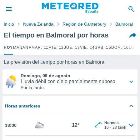
privacidad
o de
Inicio
Nueva Zelanda
Región de Canterbury
Balmoral
tiempo.com)
borado por
El tiempo en Balmoral por horas
es para
ue la
HOY
MAÑANA
MAR. 11
MIÉ. 12
JUE. 13
VIE. 14
SÁB. 15
DOM. 16
LUN.
 que se
e calidad.
eder a este
La previsión del tiempo por horas en Balmoral
ediante las
opciones:
Domingo, 09 de agosto
Lluvia débil con cielo parcialmente nuboso
ookies y
Por la tarde
e forma
Horas anteriores
d digital
ada, basada
mación
Noreste
ediante
12°
13:00
10
-
23
km/h
ecnologías
nos permite