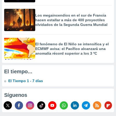
 la
da, crear un
Los megaincendios en el sur de Francia
personalizar
hacen estallar a más de 400 proyectiles
o, uso de
olvidados de la Segunda Guerra Mundial
a la
e contenido
do, medir el
 de la
El fenómeno de El Niño se intensifica y el
medir el
ECMWF avisa: el Pacífico alcanzará una
 del
anomalía récord superior a los 3 ºC
 comprender
 través de
s o a través
El tiempo...
nación de
edentes de
El Tiempo 1 - 7 días
fuentes,
y mejora de
os, uso de
Síguenos
ados con el
 seleccionar
o.
calización