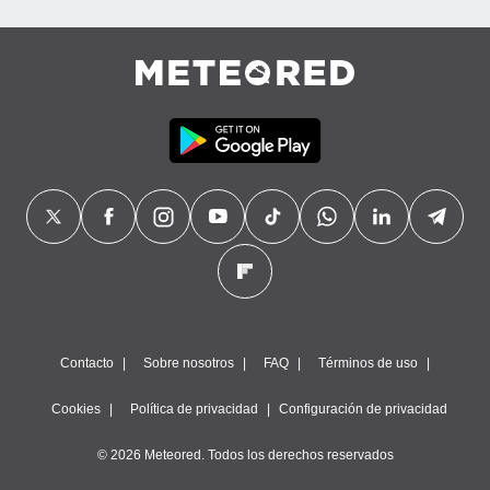
precisa e
ión mediante
, publicidad
dos,
 publicidad
,
ón de
 desarrollo
s.
tros 1199
ios
Contacto
Sobre nosotros
FAQ
Términos de uso
Cookies
Política de privacidad
Configuración de privacidad
© 2026 Meteored. Todos los derechos reservados