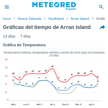
Inicio
Nueva Zelanda
Southland
Arran Island
Gráfica
privacidad
Gráficas del tiempo de Arran Island
enido de
tiempo.com)
14 días
7 días
aborado por
ales para
Gráfica de Temperatura
ar que la
ón que se
Temperatura máxima, temperatura mínima y punto de rocío para los próximos
14 días
de calidad.
20
eder a este
ediante las
14°
15
 opciones:
12°
11°
11°
11°
11°
10°
10°
10°
9°
10
8°
8°
7°
7°
7°
cookies y
6°
6°
5°
5°
5°
5°
de forma
4°
4°
4°
5
3°
3°
1°
1°
uita
0
dad digital
ada, basada
°C
formación
Sáb
8
Lun
10
Mié
12
Vie
14
Dom
16
Mar
18
Jue
20