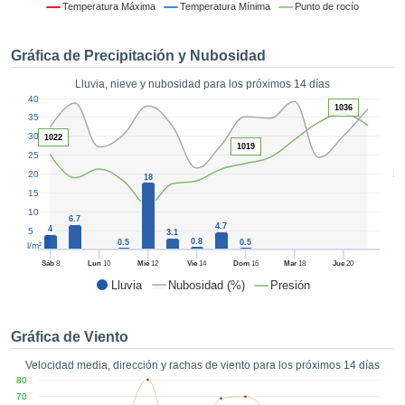
 mediante
Temperatura Máxima
Temperatura Mínima
Punto de rocío
tecnologías
nos permite
Gráfica de Precipitación y Nubosidad
r nuestra
para seguir
Lluvia, nieve y nubosidad para los próximos 14 días
e contenido
1
40
estándares
1036
ACEPTAR
35
 sin coste.
Y
30
1022
1019
CONTINUAR
 el botón
25
continuar",
5
20
18
ceder a la
CONFIGURACIÓN
15
tando la
10
6.7
n de todas
4.7
4
5
3.1
s, ya sean
0.8
0.5
0.5
l/m²
de nuestros
Sáb
8
Lun
10
Mié
12
Vie
14
Dom
16
Mar
18
Jue
20
 que nos
Lluvia
Nubosidad (%)
Presión
ten el
 y análisis
tamiento en
Gráfica de Viento
b, así como
r un perfil
Velocidad media, dirección y rachas de viento para los próximos 14 días
ico para
80
ublicidad y
70