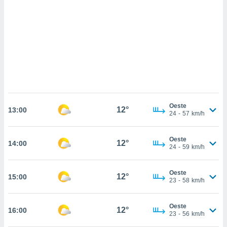
sultar más
 en nuestra
 Cookies
y
ualquier
ento
 botón
ación de
kies
 disponible
e nuestra
Oeste
12°
.
13:00
24
-
57
km/h
IVAMENTE,
Oeste
12°
14:00
24
-
59
km/h
as
 a cookies
Oeste
12°
15:00
23
-
58
km/h
 no aceptar
ón de
uedes
Oeste
12°
16:00
uestro sitio
23
-
56
km/h
.com. En