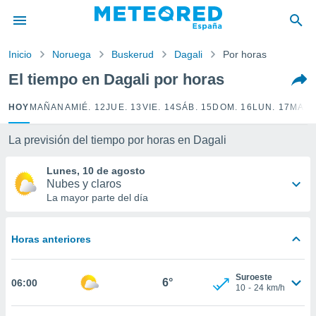
privacidad
o de
Inicio
Noruega
Buskerud
Dagali
Por horas
tiempo.com)
borado por
El tiempo en Dagali por horas
es para
ue la
HOY
MAÑANA
MIÉ. 12
JUE. 13
VIE. 14
SÁB. 15
DOM. 16
LUN. 17
MAR.
 que se
e calidad.
eder a este
La previsión del tiempo por horas en Dagali
ediante las
opciones:
Lunes, 10 de agosto
Nubes y claros
ookies y
La mayor parte del día
e forma
Horas anteriores
d digital
ada, basada
mación
Suroeste
ediante
6°
06:00
10
-
24
km/h
ecnologías
nos permite