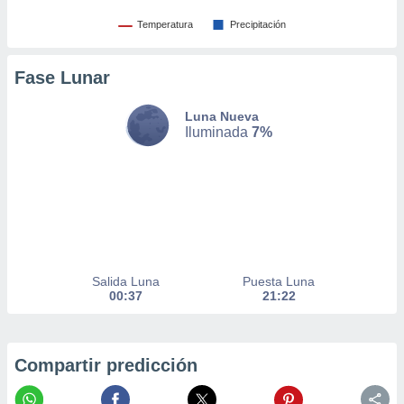
er momento
Temperatura
Precipitación
ic en
o en
Fase Lunar
 Cookies
en
eb.
Luna Nueva
Iluminada
7%
y
socios
el
to de
la
 en un
 y/o acceder
Salida Luna
Puesta Luna
 de datos
00:37
21:22
ara
 anuncios
ar perfiles
Compartir predicción
idad
a, utilizar
a