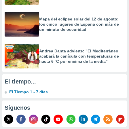
precisa e
ión mediante
Mapa del eclipse solar del 12 de agosto:
, publicidad
los cinco lugares de España con más de
un minuto de oscuridad
dos,
 publicidad
,
ón de
Andrea Danta advierte: "El Mediterráneo
 desarrollo
acabará la canícula con temperaturas de
s.
hasta 6 ºC por encima de la media"
tros 1199
ios
El tiempo...
El Tiempo 1 - 7 días
Síguenos