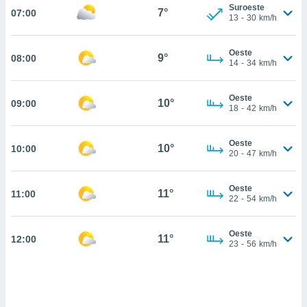
estra
Suroeste
7°
07:00
ara seguir
13
-
30
km/h
e contenido
stándares
ACEPTAR
Oeste
sin coste.
9°
08:00
Y
14
-
34
km/h
CONTINUAR
 botón
continuar",
Oeste
10°
09:00
der a la
CONFIGURACIÓN
18
-
42
km/h
ndo la
 de todas
, ya sean
Oeste
10°
10:00
20
-
47
km/h
de nuestros
 nos
Oeste
11°
11:00
 y análisis
22
-
54
km/h
tamiento en
b, así como
un perfil
Oeste
11°
12:00
23
-
56
km/h
para
ublicidad y
do en
 mismo.