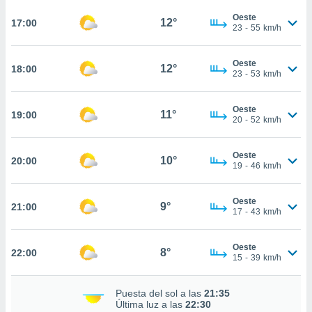
te
 de que
Oeste
12°
17:00
23
-
55
km/h
talarán
e sean
para
Oeste
12°
18:00
a
23
-
53
km/h
por el sitio
o se
Oeste
cookies para
11°
19:00
20
-
52
km/h
nto ni para
licidad o
Oeste
10°
20:00
19
-
46
km/h
ado, aunque
sualizar
Oeste
general no
9°
21:00
17
-
43
km/h
ada. Puedes
 instalación
y acceder a
Oeste
8°
22:00
io web a
15
-
39
km/h
ste abono
 botón
Puesta del sol a las
21:35
.
Última luz a las
22:30