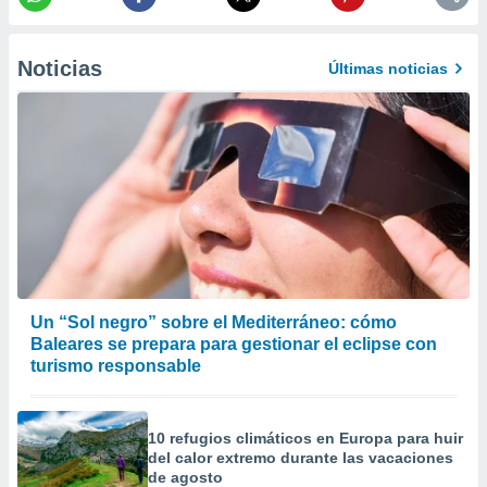
 la
da, crear un
Noticias
Últimas noticias
personalizar
o, uso de
a la
e contenido
do, medir el
 de la
medir el
 del
 comprender
 través de
s o a través
nación de
Un “Sol negro” sobre el Mediterráneo: cómo
edentes de
Baleares se prepara para gestionar el eclipse con
fuentes,
y mejora de
turismo responsable
os, uso de
ados con el
 seleccionar
10 refugios climáticos en Europa para huir
o.
del calor extremo durante las vacaciones
de agosto
calización