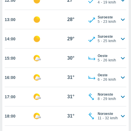
27°
12:00
te
4
-
19
km/h
 de que
talarán
Suroeste
e sean
28°
13:00
5
-
23
km/h
para
a
por el sitio
Suroeste
29°
14:00
o se
5
-
25
km/h
cookies para
Oeste
nto ni para
30°
15:00
5
-
26
km/h
licidad o
ado, aunque
Oeste
31°
16:00
sualizar
6
-
26
km/h
general no
ada. Puedes
Noroeste
 instalación
31°
17:00
8
-
29
km/h
y acceder a
io web a
ste abono
Noroeste
31°
18:00
11
-
32
km/h
 botón
.