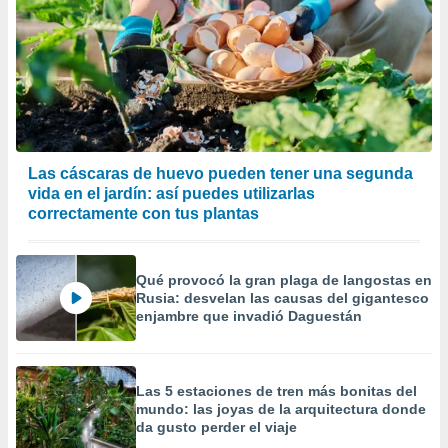
precisa e
ión mediante
, publicidad
dos,
 publicidad
,
ón de
Las cáscaras de huevo pueden tener una segunda
 desarrollo
vida en el jardín: así puedes utilizarlas
s.
correctamente con tus plantas
tros 1199
ios
Qué provocó la gran plaga de langostas en
Rusia: desvelan las causas del gigantesco
enjambre que invadió Daguestán
Las 5 estaciones de tren más bonitas del
mundo: las joyas de la arquitectura donde
da gusto perder el viaje