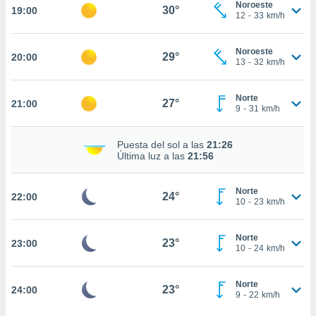
Noroeste
30°
19:00
12
-
33
km/h
nto,
cios
Noroeste
29°
20:00
kies,
13
-
32
km/h
ores únicos
as similares
Norte
nar,
27°
21:00
9
-
31
km/h
rocesar
onales como
 este sitio
Puesta del sol a las
21:26
recciones IP
Última luz a las
21:56
ficadores de
 posible
Norte
s
24°
22:00
10
-
23
km/h
 traten tus
nales en
 interés
Norte
23°
23:00
go a lo que
10
-
24
km/h
nerte. Para
retirar su
Norte
ento u
23°
24:00
9
-
22
km/h
 de datos