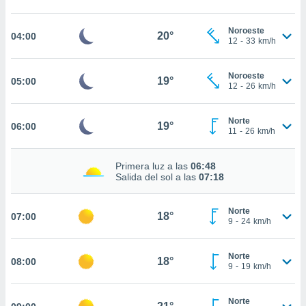
estra
ara seguir
e contenido
Noroeste
20°
04:00
12
-
33
km/h
stándares
ACEPTAR
sin coste.
Y
CONTINUAR
Noroeste
 botón
19°
05:00
12
-
26
km/h
continuar",
der a la
CONFIGURACIÓN
ndo la
Norte
19°
06:00
 de todas
11
-
26
km/h
, ya sean
de nuestros
Primera luz a las
06:48
 nos
Salida del sol a las
07:18
 y análisis
tamiento en
Norte
18°
07:00
b, así como
9
-
24
km/h
un perfil
para
Norte
ublicidad y
18°
08:00
9
-
19
km/h
do en
 mismo.
Norte