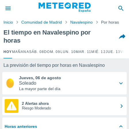
privacidad
o de
Inicio
Comunidad de Madrid
Navalespino
Por horas
tiempo.com)
borado por
El tiempo en Navalespino por
es para
horas
ue la
 que se
e calidad.
HOY
MAÑANA
SÁB. 08
DOM. 09
LUN. 10
MAR. 11
MIÉ. 12
JUE. 13
VIE.
eder a este
ediante las
La previsión del tiempo por horas en Navalespino
opciones:
Jueves, 06 de agosto
ookies y
Soleado
e forma
La mayor parte del día
d digital
ada, basada
2 Alertas ahora
Riesgo Moderado
mación
ediante
ecnologías
nos permite
Horas anteriores