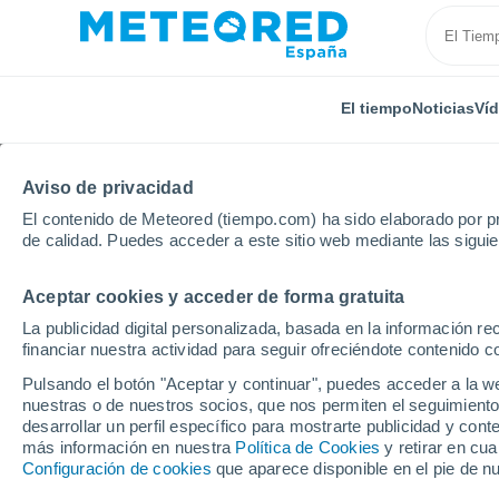
El tiempo
Noticias
Ví
Aviso de privacidad
El contenido de Meteored (tiempo.com) ha sido elaborado por pr
de calidad. Puedes acceder a este sitio web mediante las sigui
Aceptar cookies y acceder de forma gratuita
Inicio
Birmania
Mawlamyaing
Por horas
La publicidad digital personalizada, basada en la información r
financiar nuestra actividad para seguir ofreciéndote contenido c
El tiempo en Mawlamy
Pulsando el botón "Aceptar y continuar", puedes acceder a la w
nuestras o de nuestros socios, que nos permiten el seguimiento
desarrollar un perfil específico para mostrarte publicidad y co
El Tiempo 1 - 7 días
Por horas
más información en nuestra
Política de Cookies
y retirar en cu
Configuración de cookies
que aparece disponible en el pie de n