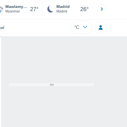
Mawlamyaing
Madrid
Barcelona
27°
26°
Myanmar
Madrid
Barcelona
°C
uí