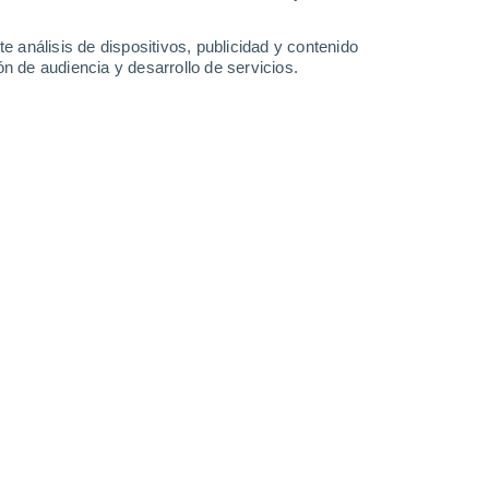
e análisis de dispositivos, publicidad y contenido
n de audiencia y desarrollo de servicios.
en Mawlamyaing
70%
25°
Lluvia débil
01:30
1.8 l/m²
Sensación T.
25°
70%
25°
Lluvia débil
04:30
0.9 l/m²
Sensación T.
25°
80%
26°
Lluvia débil
07:30
1.6 l/m²
Sensación T.
28°
90%
27°
Lluvia débil
10:30
5 l/m²
Sensación T.
31°
90%