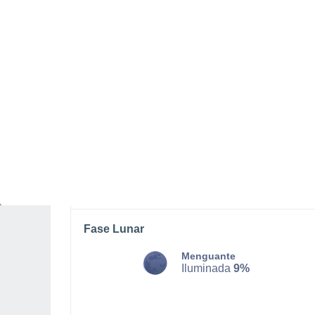
LUNES, 10 DE AGOSTO
La mayor parte del día
Lluvia moderada con cielo
cubierto
Salida del sol a las
05:42
Puesta del sol a las
18:27
Primera luz a las
05:19
Última luz a las
18:49
Fase Lunar
Menguante
Iluminada
9%