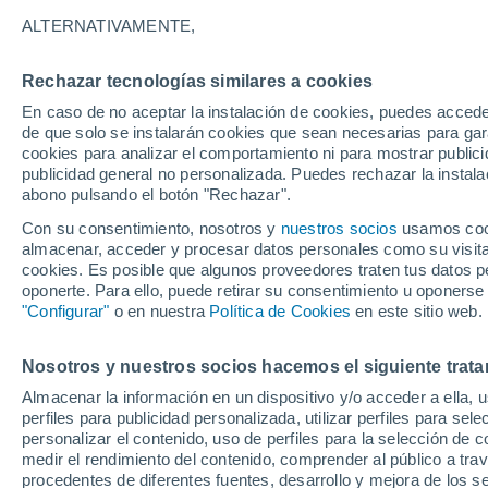
Gráfica del tiempo por horas en
ALTERNATIVAMENTE,
SÍMBOLO
TEMPERATURA
Rechazar tecnologías similares a cookies
En caso de no aceptar la instalación de cookies, puedes acced
00
03
06
09
12
15
18
21
00
03
06
09
de que solo se instalarán cookies que sean necesarias para garan
cookies para analizar el comportamiento ni para mostrar publici
publicidad general no personalizada. Puedes rechazar la instala
abono pulsando el botón "Rechazar".
Con su consentimiento, nosotros y
nuestros socios
usamos cooki
almacenar, acceder y procesar datos personales como su visita e
28°
cookies. Es posible que algunos proveedores traten tus datos pe
28°
27°
oponerte. Para ello, puede retirar su consentimiento u oponerse
26°
26°
26°
25°
"Configurar"
o en nuestra
Política de Cookies
en este sitio web.
25°
25°
25°
25°
Nosotros y nuestros socios hacemos el siguiente trata
5.1
5.1
Almacenar la información en un dispositivo y/o acceder a ella, 
5
3.9
perfiles para publicidad personalizada, utilizar perfiles para sele
3.2
2.7
personalizar el contenido, uso de perfiles para la selección de c
1.8
1.6
medir el rendimiento del contenido, comprender al público a tra
1.1
0.9
0.7
procedentes de diferentes fuentes, desarrollo y mejora de los se