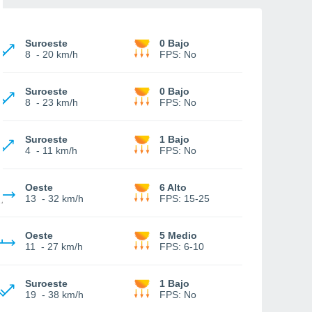
Suroeste
0 Bajo
8
-
20 km/h
FPS:
No
Suroeste
0 Bajo
8
-
23 km/h
FPS:
No
Suroeste
1 Bajo
4
-
11 km/h
FPS:
No
Oeste
6 Alto
13
-
32 km/h
FPS:
15-25
Oeste
5 Medio
11
-
27 km/h
FPS:
6-10
Suroeste
1 Bajo
19
-
38 km/h
FPS:
No