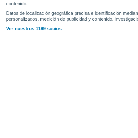
Sábado
8
Domingo
9
contenido.
Datos de localización geográfica precisa e identificación mediant
personalizados, medición de publicidad y contenido, investigació
Ver nuestros 1199 socios
La previsión del tiempo por horas 
SÁBADO, 08 DE AGOSTO
La mayor parte del día
Lluvia débil con cielo
parcialmente nuboso
Salida del sol a las
05:41
Puesta del sol a las
18:28
Primera luz a las
05:19
Última luz a las
18:51
Fase Lunar