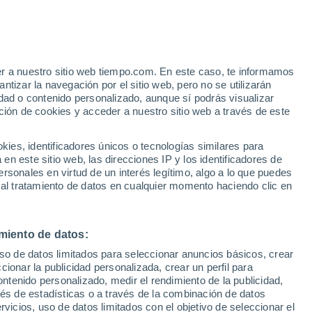
 Mawlamyaing
VIENTO
PRECIPITACIÓN
er a nuestro sitio web tiempo.com. En este caso, te informamos
12
15
18
21
00
03
06
09
12
15
18
21
tizar la navegación por el sitio web, pero no se utilizarán
dad o contenido personalizado, aunque sí podrás visualizar
ción de cookies y acceder a nuestro sitio web a través de este
es, identificadores únicos o tecnologías similares para
n este sitio web, las direcciones IP y los identificadores de
rsonales en virtud de un interés legítimo, algo a lo que puedes
27°
27°
 al tratamiento de datos en cualquier momento haciendo clic en
26°
26°
25°
25°
25°
25°
25°
25°
25°
25°
24°
miento de datos:
6.7
6.6
6.3
6
5.1
5.1
uso de datos limitados para seleccionar anuncios básicos, crear
5
4.9
ccionar la publicidad personalizada, crear un perfil para
3.8
3.5
3
2.9
ontenido personalizado, medir el rendimiento de la publicidad,
2.6
vés de estadísticas o a través de la combinación de datos
rvicios, uso de datos limitados con el objetivo de seleccionar el