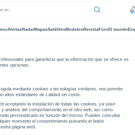
deos
Alertas
Radar
Mapas
Satélites
Modelos
Revista
Foro
El mundo
Esq
ofesionales para garantizar que la información que se ofrece es
entes opciones:
ecogida mediante cookies o tecnologías similares, nos permite
on altos estándares de calidad sin coste.
aing por horas
eb aceptando la instalación de todas las cookies, ya sean
 y análisis del comportamiento en el sitio web, así como
ntenido personalizado en función del mismo. Puedes consultar
alquier momento el consentimiento pulsando el botón
uestra página web.