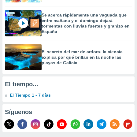
 la
Se acerca rápidamente una vaguada que
da, crear un
entre mañana y el domingo dejará
personalizar
tormentas con lluvias fuertes y granizo en
o, uso de
España
a la
e contenido
do, medir el
 de la
El secreto del mar de ardora: la ciencia
medir el
explica por qué brillan en la noche las
 del
playas de Galicia
 comprender
 través de
s o a través
El tiempo...
nación de
edentes de
El Tiempo 1 - 7 días
fuentes,
y mejora de
os, uso de
Síguenos
ados con el
 seleccionar
o.
calización