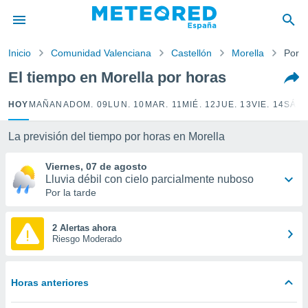
privacidad
o de
Inicio
Comunidad Valenciana
Castellón
Morella
Por h
tiempo.com)
borado por
El tiempo en Morella por horas
es para
ue la
HOY
MAÑANA
DOM. 09
LUN. 10
MAR. 11
MIÉ. 12
JUE. 13
VIE. 14
SÁB.
 que se
e calidad.
eder a este
La previsión del tiempo por horas en Morella
ediante las
opciones:
Viernes, 07 de agosto
Lluvia débil con cielo parcialmente nuboso
ookies y
Por la tarde
e forma
2 Alertas ahora
d digital
Riesgo Moderado
ada, basada
mación
ediante
Horas anteriores
ecnologías
nos permite