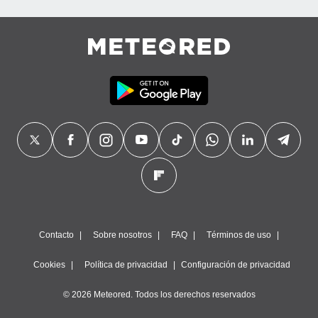
precisa e
ión mediante
, publicidad
dos,
 publicidad
,
ón de
 desarrollo
s.
tros 1199
ios
Contacto
Sobre nosotros
FAQ
Términos de uso
Cookies
Política de privacidad
Configuración de privacidad
© 2026 Meteored. Todos los derechos reservados