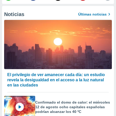
er momento
ic en
Noticias
o en
Últimas noticias
 Cookies
en
eb.
y
socios
el
to de
la
El privilegio de ver amanecer cada día: un estudio
 en un
revela la desigualdad en el acceso a la luz natural
 y/o acceder
 de datos
en las ciudades
ara
 anuncios
ar perfiles
Confirmado el domo de calor: el miércoles
idad
12 de agosto ocho capitales españolas
a, utilizar
podrían alcanzar los 40 ºC
a