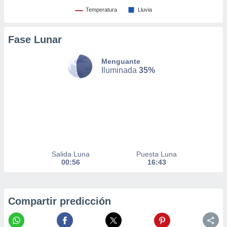
Temperatura
Lluvia
nto,
cios
Fase Lunar
kies,
ores únicos
as similares
Menguante
Iluminada
35%
nar,
rocesar
onales como
 este sitio
recciones IP
ficadores de
 posible
s
 traten tus
Salida Luna
Puesta Luna
nales en
00:56
16:43
 interés
go a lo que
nerte. Para
retirar su
Compartir predicción
ento u
 de datos