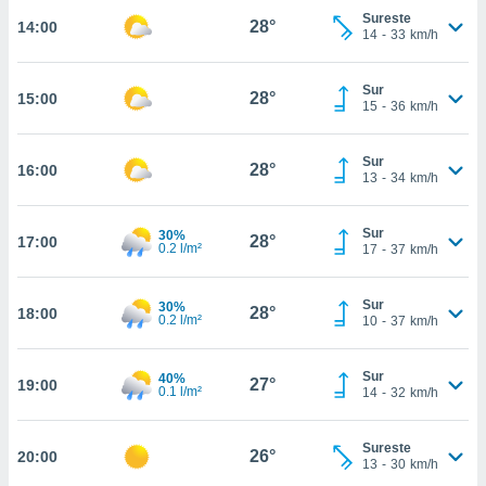
estra
Sureste
28°
14:00
ara seguir
14
-
33
km/h
e contenido
stándares
ACEPTAR
sin coste.
Sur
28°
15:00
Y
15
-
36
km/h
CONTINUAR
 botón
continuar",
Sur
der a la
28°
16:00
CONFIGURACIÓN
13
-
34
km/h
ndo la
 de todas
, ya sean
Sur
30%
28°
17:00
de nuestros
0.2 l/m²
17
-
37
km/h
 nos
Sur
30%
 y análisis
28°
18:00
0.2 l/m²
10
-
37
km/h
tamiento en
b, así como
un perfil
Sur
40%
27°
19:00
para
0.1 l/m²
14
-
32
km/h
ublicidad y
Sureste
do en
26°
20:00
13
-
30
km/h
 mismo.