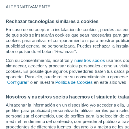
Gráfica del tiempo por horas en M
ALTERNATIVAMENTE,
SÍMBOLO
TEMPERATURA
Rechazar tecnologías similares a cookies
En caso de no aceptar la instalación de cookies, puedes acced
00
03
06
09
12
15
18
21
00
03
06
09
de que solo se instalarán cookies que sean necesarias para garan
cookies para analizar el comportamiento ni para mostrar publici
publicidad general no personalizada. Puedes rechazar la instala
abono pulsando el botón "Rechazar".
Con su consentimiento, nosotros y
nuestros socios
usamos cooki
25°
almacenar, acceder y procesar datos personales como su visita e
24°
cookies. Es posible que algunos proveedores traten tus datos pe
22°
oponerte. Para ello, puede retirar su consentimiento u oponerse
21°
21°
20°
"Configurar"
o en nuestra
20°
Política de Cookies
en este sitio web.
20°
19°
19°
18°
Nosotros y nuestros socios hacemos el siguiente trata
Almacenar la información en un dispositivo y/o acceder a ella, 
0.8
perfiles para publicidad personalizada, utilizar perfiles para sele
personalizar el contenido, uso de perfiles para la selección de c
0.4
medir el rendimiento del contenido, comprender al público a tra
0.2
procedentes de diferentes fuentes, desarrollo y mejora de los se