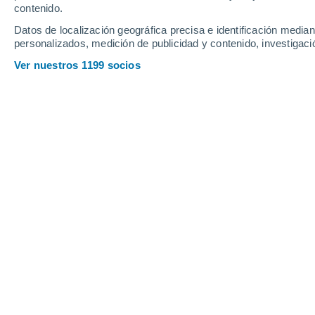
Sábado
8
Domingo
9
contenido.
Datos de localización geográfica precisa e identificación mediant
personalizados, medición de publicidad y contenido, investigació
Ver nuestros 1199 socios
La previsión del tiempo por horas e
SÁBADO, 08 DE AGOSTO
1 Alerta ahora
Riesgo Moderado
Por la tarde
Lluvia de barro con cielo
parcialmente nuboso
Salida del sol a las
07:20
Puesta del sol a las
21:37
Primera luz a las
06:48
Última luz a las
22:09