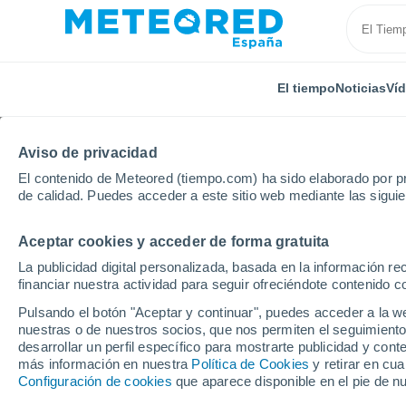
El tiempo
Noticias
Ví
Aviso de privacidad
El contenido de Meteored (tiempo.com) ha sido elaborado por pr
de calidad. Puedes acceder a este sitio web mediante las sigui
Aceptar cookies y acceder de forma gratuita
Inicio
Asturias
Monteril
Por horas
La publicidad digital personalizada, basada en la información r
financiar nuestra actividad para seguir ofreciéndote contenido c
El tiempo en Monteril 
Pulsando el botón "Aceptar y continuar", puedes acceder a la w
nuestras o de nuestros socios, que nos permiten el seguimiento
desarrollar un perfil específico para mostrarte publicidad y co
El Tiempo 1 - 7 días
Por horas
más información en nuestra
Política de Cookies
y retirar en cu
Configuración de cookies
que aparece disponible en el pie de n