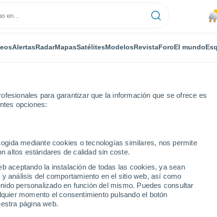
deos
Alertas
Radar
Mapas
Satélites
Modelos
Revista
Foro
El mundo
Esq
ofesionales para garantizar que la información que se ofrece es
entes opciones:
ecogida mediante cookies o tecnologías similares, nos permite
on altos estándares de calidad sin coste.
por horas
eb aceptando la instalación de todas las cookies, ya sean
 y análisis del comportamiento en el sitio web, así como
ntenido personalizado en función del mismo. Puedes consultar
alquier momento el consentimiento pulsando el botón
uestra página web.