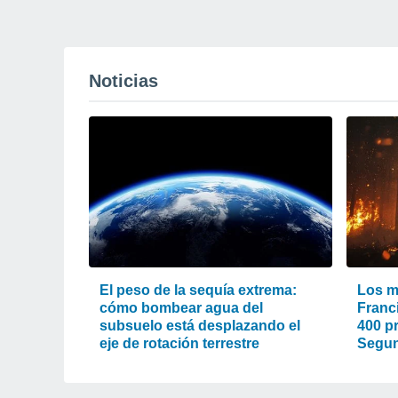
Noticias
El peso de la sequía extrema:
Los m
cómo bombear agua del
Franc
subsuelo está desplazando el
400 pr
eje de rotación terrestre
Segun