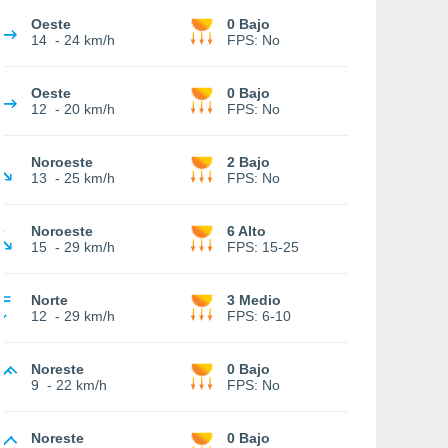
Oeste
0 Bajo
14
-
24 km/h
FPS:
No
Oeste
0 Bajo
12
-
20 km/h
FPS:
No
Noroeste
2 Bajo
13
-
25 km/h
FPS:
No
Noroeste
6 Alto
15
-
29 km/h
FPS:
15-25
Norte
3 Medio
12
-
29 km/h
FPS:
6-10
Noreste
0 Bajo
9
-
22 km/h
FPS:
No
Noreste
0 Bajo