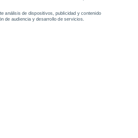
Lunes
10
e análisis de dispositivos, publicidad y contenido
n de audiencia y desarrollo de servicios.
n Monteril
20°
Calima
02:00
Sensación T.
20°
30%
19°
Lluvia de barro
05:00
0.2 l/m²
Sensación T.
19°
30%
19°
Lluvia de barro
08:00
0.2 l/m²
Sensación T.
19°
23°
Calima
11:00
Sensación T.
24°