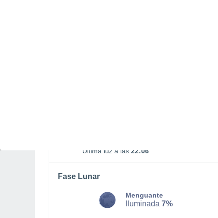
LUNES, 10 DE AGOSTO
La mayor parte del día
Nubes y claros
Salida del sol a las
07:22
Puesta del sol a las
21:34
Primera luz a las
06:50
Última luz a las
22:06
Fase Lunar
Menguante
Iluminada
7%