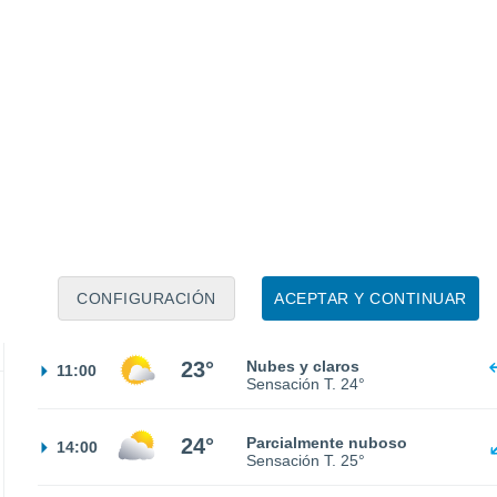
Sensación T.
21°
20°
Nubes y claros
02:00
Sensación T.
20°
19°
Nubes y claros
05:00
Sensación T.
19°
19°
Nubes y claros
08:00
CONFIGURACIÓN
ACEPTAR Y CONTINUAR
Sensación T.
19°
23°
Nubes y claros
11:00
Sensación T.
24°
24°
Parcialmente nuboso
14:00
Sensación T.
25°