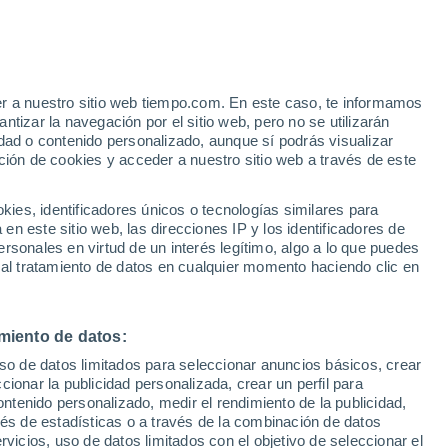
onteril
VIENTO
PRECIPITACIÓN
er a nuestro sitio web tiempo.com. En este caso, te informamos
12
15
18
21
00
03
06
09
12
15
18
21
00
tizar la navegación por el sitio web, pero no se utilizarán
dad o contenido personalizado, aunque sí podrás visualizar
ción de cookies y acceder a nuestro sitio web a través de este
es, identificadores únicos o tecnologías similares para
24°
24°
n este sitio web, las direcciones IP y los identificadores de
23°
23°
23°
rsonales en virtud de un interés legítimo, algo a lo que puedes
22°
22°
22°
22°
 al tratamiento de datos en cualquier momento haciendo clic en
21°
20°
19°
19°
miento de datos:
uso de datos limitados para seleccionar anuncios básicos, crear
ccionar la publicidad personalizada, crear un perfil para
ontenido personalizado, medir el rendimiento de la publicidad,
vés de estadísticas o a través de la combinación de datos
rvicios, uso de datos limitados con el objetivo de seleccionar el