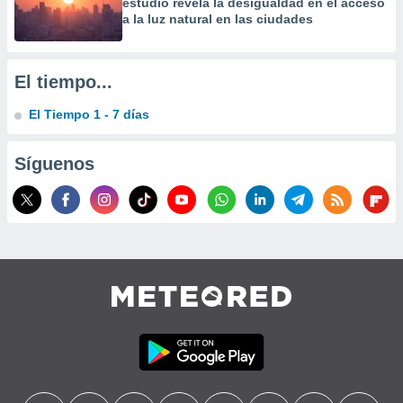
estudio revela la desigualdad en el acceso
precisa e
a la luz natural en las ciudades
ión mediante
, publicidad
El tiempo...
dos,
El Tiempo 1 - 7 días
 publicidad
,
ón de
Síguenos
 desarrollo
s.
tros 1199
ios