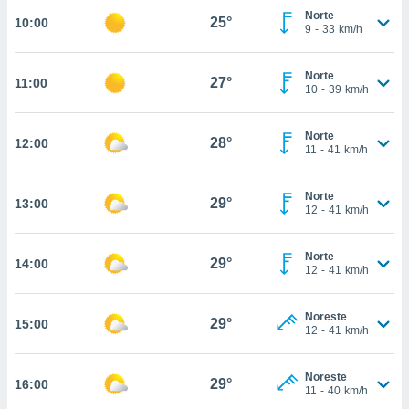
estra
Norte
25°
10:00
ara seguir
9
-
33
km/h
e contenido
stándares
ACEPTAR
sin coste.
Norte
27°
11:00
Y
10
-
39
km/h
CONTINUAR
 botón
continuar",
Norte
der a la
28°
12:00
CONFIGURACIÓN
11
-
41
km/h
ndo la
 de todas
, ya sean
Norte
29°
13:00
de nuestros
12
-
41
km/h
 nos
Norte
 y análisis
29°
14:00
12
-
41
km/h
tamiento en
b, así como
un perfil
Noreste
29°
15:00
para
12
-
41
km/h
ublicidad y
Noreste
do en
29°
16:00
11
-
40
km/h
 mismo.