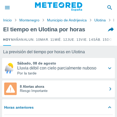
privacidad
o de
Inicio
Montenegro
Municipio de Andrijevica
Ulotina
Po
tiempo.com)
borado por
El tiempo en Ulotina por horas
es para
ue la
HOY
MAÑANA
LUN. 10
MAR. 11
MIÉ. 12
JUE. 13
VIE. 14
SÁB. 15
DOM.
 que se
e calidad.
eder a este
La previsión del tiempo por horas en Ulotina
ediante las
opciones:
Sábado, 08 de agosto
Lluvia débil con cielo parcialmente nuboso
ookies y
Por la tarde
e forma
8 Alertas ahora
d digital
Riesgo Importante
ada, basada
mación
ediante
Horas anteriores
ecnologías
nos permite