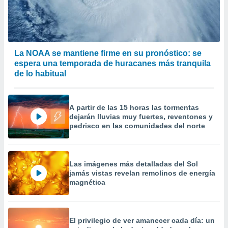
 la
da, crear un
personalizar
o, uso de
La NOAA se mantiene firme en su pronóstico: se
a la
espera una temporada de huracanes más tranquila
e contenido
de lo habitual
do, medir el
 de la
medir el
 del
A partir de las 15 horas las tormentas
 comprender
dejarán lluvias muy fuertes, reventones y
 través de
pedrisco en las comunidades del norte
s o a través
nación de
edentes de
fuentes,
Las imágenes más detalladas del Sol
y mejora de
jamás vistas revelan remolinos de energía
os, uso de
magnética
ados con el
 seleccionar
o.
El privilegio de ver amanecer cada día: un
calización