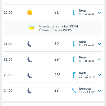
nto,
Norte
31°
20:00
9
-
24
km/h
cios
kies,
ores únicos
Puesta del sol a las
19:54
as similares
Última luz a las
20:25
nar,
rocesar
Norte
onales como
30°
21:00
9
-
23
km/h
 este sitio
recciones IP
ficadores de
Norte
29°
22:00
 posible
8
-
20
km/h
s
 traten tus
Norte
nales en
28°
23:00
10
-
22
km/h
 interés
go a lo que
nerte. Para
Noroeste
27°
24:00
retirar su
11
-
24
km/h
ento u
 de datos