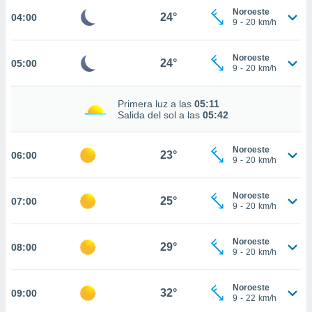
estra
Noroeste
24°
04:00
ara seguir
9
-
20
km/h
e contenido
stándares
ACEPTAR
sin coste.
Noroeste
24°
05:00
Y
9
-
20
km/h
CONTINUAR
 botón
continuar",
Primera luz a las
05:11
der a la
CONFIGURACIÓN
Salida del sol a las
05:42
ndo la
 de todas
, ya sean
Noroeste
23°
06:00
de nuestros
9
-
20
km/h
 nos
Noroeste
 y análisis
25°
07:00
9
-
20
km/h
tamiento en
b, así como
un perfil
Noroeste
29°
08:00
para
9
-
20
km/h
ublicidad y
Noroeste
do en
32°
09:00
9
-
22
km/h
 mismo.