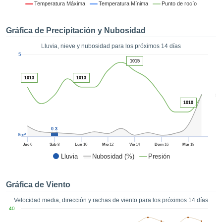
 mediante
Temperatura Máxima
Temperatura Mínima
Punto de rocío
tecnologías
nos permite
Gráfica de Precipitación y Nubosidad
r nuestra
para seguir
Lluvia, nieve y nubosidad para los próximos 14 días
e contenido
1
5
estándares
1015
ACEPTAR
 sin coste.
Y
1013
1013
CONTINUAR
 el botón
continuar",
5
ceder a la
1010
CONFIGURACIÓN
tando la
n de todas
0.3
s, ya sean
l/m²
de nuestros
Jue
6
Sáb
8
Lun
10
Mié
12
Vie
14
Dom
16
Mar
18
 que nos
Lluvia
Nubosidad (%)
Presión
ten el
 y análisis
tamiento en
Gráfica de Viento
b, así como
r un perfil
Velocidad media, dirección y rachas de viento para los próximos 14 días
ico para
40
ublicidad y