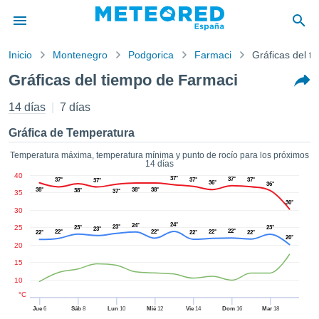
Inicio
Montenegro
Podgorica
Farmaci
Gráficas del t
privacidad
Gráficas del tiempo de Farmaci
enido de
tiempo.com)
14 días
7 días
aborado por
ales para
Gráfica de Temperatura
ar que la
ón que se
Temperatura máxima, temperatura mínima y punto de rocío para los próximos
14 días
de calidad.
40
37°
eder a este
37°
37°
37°
37°
37°
36°
36°
38°
38°
38°
38°
37°
35
ediante las
30°
 opciones:
30
24°
24°
25
23°
23°
23°
23°
22°
22°
22°
22°
22°
22°
22°
cookies y
20°
20
de forma
uita
15
10
dad digital
ada, basada
°C
formación
Jue
6
Sáb
8
Lun
10
Mié
12
Vie
14
Dom
16
Mar
18