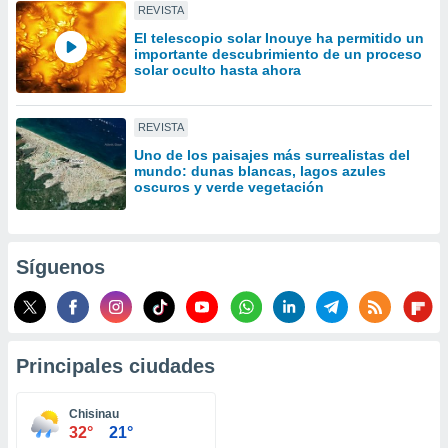
REVISTA
idad
a, utilizar
El telescopio solar Inouye ha permitido un
a
importante descubrimiento de un proceso
 la
solar oculto hasta ahora
da, crear un
personalizar
REVISTA
o, uso de
Uno de los paisajes más surrealistas del
a la
mundo: dunas blancas, lagos azules
e contenido
oscuros y verde vegetación
do, medir el
 de la
medir el
 del
Síguenos
 comprender
 través de
s o a través
nación de
edentes de
Principales ciudades
fuentes,
y mejora de
os, uso de
Chisinau
ados con el
32°
21°