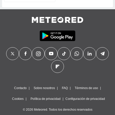
 seleccionar
o.
calización
precisa e
ión mediante
, publicidad
dos,
 publicidad
,
ón de
 desarrollo
s.
tros 1199
ios
Contacto
Sobre nosotros
FAQ
Términos de uso
Cookies
Política de privacidad
Configuración de privacidad
© 2026 Meteored. Todos los derechos reservados