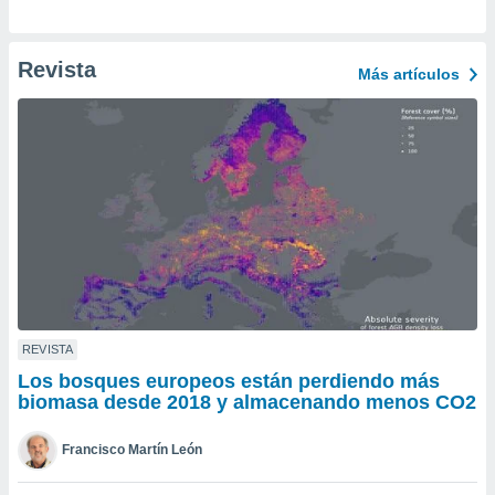
ento u
 de datos
Revista
Más artículos
er momento
ic en
o en
 Cookies
en
eb.
y
socios
el
to de
REVISTA
la
Los bosques europeos están perdiendo más
 en un
biomasa desde 2018 y almacenando menos CO2
 y/o acceder
 de datos
ara
Francisco Martín León
 anuncios
ar perfiles