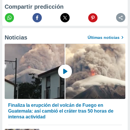
 la
Compartir predicción
da, crear un
personalizar
o, uso de
a la
Noticias
e contenido
Últimas noticias
do, medir el
 de la
medir el
 del
 comprender
 través de
s o a través
nación de
edentes de
fuentes,
y mejora de
os, uso de
Finaliza la erupción del volcán de Fuego en
ados con el
Guatemala: así cambió el cráter tras 50 horas de
 seleccionar
intensa actividad
o.
calización