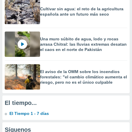
precisa e
Cultivar sin agua: el reto de la agricultura
ión mediante
española ante un futuro más seco
, publicidad
dos,
 publicidad
Una muro súbito de agua, lodo y rocas
,
arrasa Chitral: las lluvias extremas desatan
ón de
el caos en el norte de Pakistán
 desarrollo
s.
tros 1199
El aviso de la OMM sobre los incendios
ios
forestales: "el cambio climático aumenta el
riesgo, pero no es el único culpable
El tiempo...
El Tiempo 1 - 7 días
Síguenos