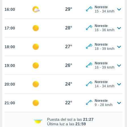
te
 de que
Noreste
29°
16:00
15
-
34
km/h
talarán
e sean
para
Noreste
28°
17:00
a
16
-
36
km/h
por el sitio
o se
Noreste
cookies para
27°
18:00
18
-
39
km/h
nto ni para
licidad o
Noreste
26°
19:00
16
-
39
km/h
ado, aunque
sualizar
Noreste
general no
24°
20:00
14
-
34
km/h
ada. Puedes
 instalación
y acceder a
Noreste
22°
21:00
io web a
9
-
28
km/h
ste abono
 botón
Puesta del sol a las
21:27
.
Última luz a las
21:59