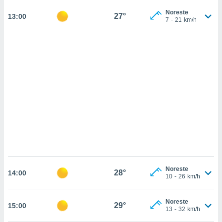
sultar más
Noreste
 en nuestra
27°
13:00
7
-
21
km/h
 Cookies
y
ualquier
ento
 botón
ación de
kies
 disponible
e nuestra
.
IVAMENTE,
as
 a cookies
Noreste
28°
14:00
10
-
26
km/h
 no aceptar
ón de
uedes
Noreste
29°
15:00
uestro sitio
13
-
32
km/h
.com. En