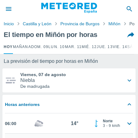
privacidad
o de
Inicio
Castilla y León
Provincia de Burgos
Miñón
Por 
tiempo.com)
borado por
El tiempo en Miñón por horas
es para
ue la
HOY
MAÑANA
DOM. 09
LUN. 10
MAR. 11
MIÉ. 12
JUE. 13
VIE. 14
SÁB.
 que se
e calidad.
eder a este
La previsión del tiempo por horas en Miñón
ediante las
opciones:
Viernes, 07 de agosto
Niebla
ookies y
De madrugada
e forma
Horas anteriores
d digital
ada, basada
mación
Norte
ediante
14°
06:00
3
-
9
km/h
ecnologías
nos permite