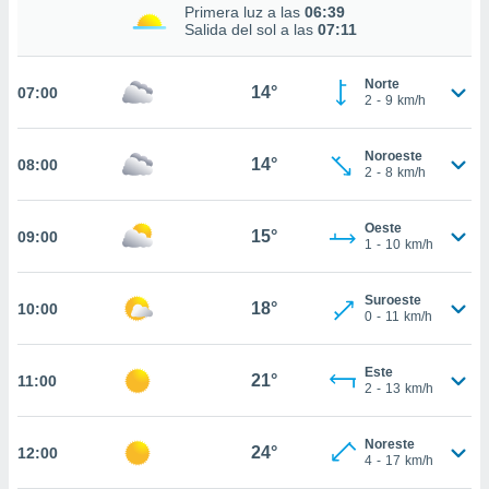
estra
Primera luz a las
06:39
ara seguir
Salida del sol a las
07:11
e contenido
stándares
ACEPTAR
Norte
sin coste.
14°
07:00
Y
2
-
9
km/h
CONTINUAR
 botón
continuar",
Noroeste
14°
08:00
der a la
CONFIGURACIÓN
2
-
8
km/h
ndo la
 de todas
, ya sean
Oeste
15°
09:00
1
-
10
km/h
de nuestros
 nos
Suroeste
18°
10:00
 y análisis
0
-
11
km/h
tamiento en
b, así como
un perfil
Este
21°
11:00
2
-
13
km/h
para
ublicidad y
Noreste
24°
12:00
do en
4
-
17
km/h
 mismo.