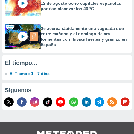
12 de agosto ocho capitales españolas
 la
podrían alcanzar los 40 ºC
da, crear un
personalizar
o, uso de
Se acerca rápidamente una vaguada que
a la
entre mañana y el domingo dejará
e contenido
tormentas con lluvias fuertes y granizo en
do, medir el
España
 de la
medir el
 del
El tiempo...
 comprender
 través de
El Tiempo 1 - 7 días
s o a través
nación de
edentes de
Síguenos
fuentes,
y mejora de
os, uso de
ados con el
 seleccionar
o.
calización