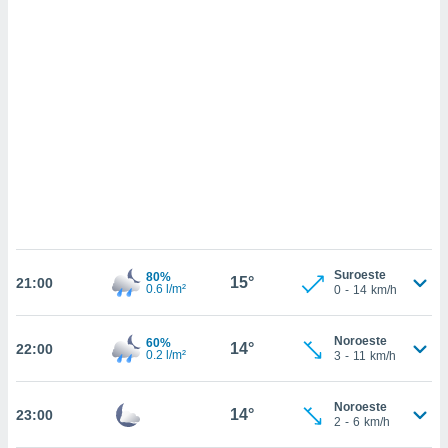
sultar más
 en nuestra
 Cookies
y
ualquier
ento
 botón
ación de
kies
 disponible
e nuestra
.
IVAMENTE,
Suroeste
80%
15°
21:00
0.6 l/m²
0
-
14
km/h
as
 a cookies
Noroeste
60%
14°
22:00
0.2 l/m²
3
-
11
km/h
 no aceptar
ón de
uedes
Noroeste
14°
23:00
uestro sitio
2
-
6
km/h
.com. En