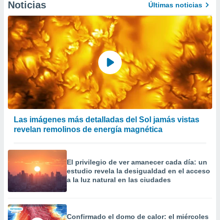
Noticias
Últimas noticias
er momento
ic en
o en
 Cookies
en
eb.
y
socios
el
to de
Las imágenes más detalladas del Sol jamás vistas
revelan remolinos de energía magnética
la
 en un
 y/o acceder
 de datos
El privilegio de ver amanecer cada día: un
ara
estudio revela la desigualdad en el acceso
 anuncios
a la luz natural en las ciudades
ar perfiles
idad
a, utilizar
Confirmado el domo de calor: el miércoles
a