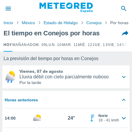
privacidad
o de
Inicio
México
Estado de Hidalgo
Conejos
Por horas
tiempo.com)
borado por
El tiempo en Conejos por horas
es para
ue la
HOY
MAÑANA
DOM. 09
LUN. 10
MAR. 11
MIÉ. 12
JUE. 13
VIE. 14
SÁB.
 que se
e calidad.
eder a este
La previsión del tiempo por horas en Conejos
ediante las
opciones:
Viernes, 07 de agosto
Lluvia débil con cielo parcialmente nuboso
ookies y
Por la tarde
e forma
Horas anteriores
d digital
ada, basada
mación
Norte
ediante
24°
14:00
18
-
41
km/h
ecnologías
nos permite