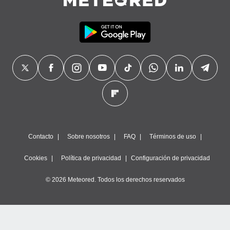
precisa e
ión mediante
, publicidad
dos,
 publicidad
,
ón de
 desarrollo
s.
tros 1199
ios
Contacto
Sobre nosotros
FAQ
Términos de uso
Cookies
Política de privacidad
Configuración de privacidad
© 2026 Meteored. Todos los derechos reservados