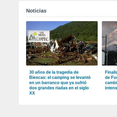
Noticias
30 años de la tragedia de
Finali
Biescas: el camping se levantó
de Fu
en un barranco que ya sufrió
cambió
dos grandes riadas en el siglo
intens
XX