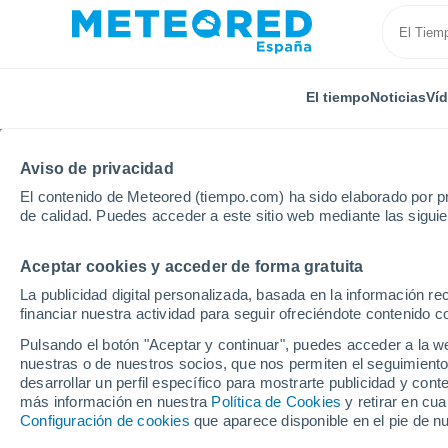
El tiempo
Noticias
Ví
Aviso de privacidad
El contenido de Meteored (tiempo.com) ha sido elaborado por pr
de calidad. Puedes acceder a este sitio web mediante las sigui
Aceptar cookies y acceder de forma gratuita
Inicio
México
Estado de Querétaro
Arroyo Seco
La publicidad digital personalizada, basada en la información r
financiar nuestra actividad para seguir ofreciéndote contenido c
El tiempo en Arroyo S
Pulsando el botón "Aceptar y continuar", puedes acceder a la w
nuestras o de nuestros socios, que nos permiten el seguimiento
desarrollar un perfil específico para mostrarte publicidad y co
El Tiempo 1 - 7 días
Por horas
más información en nuestra
Política de Cookies
y retirar en cu
Configuración de cookies
que aparece disponible en el pie de n