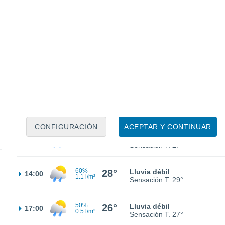
19°
Parcialmente nuboso
02:00
Sensación T.
19°
20°
Parcialmente nuboso
05:00
Sensación T.
20°
22°
Nubes y claros
08:00
Sensación T.
22°
CONFIGURACIÓN
ACEPTAR Y CONTINUAR
30%
27°
Lluvia débil
11:00
0.1 l/m²
Sensación T.
27°
60%
28°
Lluvia débil
14:00
1.1 l/m²
Sensación T.
29°
50%
26°
Lluvia débil
17:00
0.5 l/m²
Sensación T.
27°