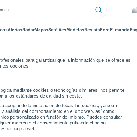
deos
Alertas
Radar
Mapas
Satélites
Modelos
Revista
Foro
El mundo
Esq
ofesionales para garantizar que la información que se ofrece es
entes opciones:
Por horas
ecogida mediante cookies o tecnologías similares, nos permite
on altos estándares de calidad sin coste.
eco por horas
eb aceptando la instalación de todas las cookies, ya sean
 y análisis del comportamiento en el sitio web, así como
ntenido personalizado en función del mismo. Puedes consultar
alquier momento el consentimiento pulsando el botón
uestra página web.