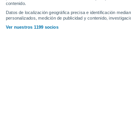
Viernes
7
Sábado
8
contenido.
Datos de localización geográfica precisa e identificación mediant
personalizados, medición de publicidad y contenido, investigació
Ver nuestros 1199 socios
La previsión del tiempo por horas e
VIERNES, 07 DE AGOSTO
Por la tarde
Chubascos tormentosos con
cielo parcialmente nuboso
Salida del sol a las
06:14
Puesta del sol a las
19:14
Primera luz a las
05:50
Última luz a las
19:38
Fase Lunar