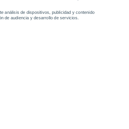
Domingo
9
e análisis de dispositivos, publicidad y contenido
n de audiencia y desarrollo de servicios.
n Arroyo Seco
30%
20°
Lluvia débil
02:00
0.1 l/m²
Sensación T.
20°
20°
Parcialmente nuboso
05:00
Sensación T.
20°
21°
Parcialmente nuboso
08:00
Sensación T.
21°
60%
25°
Lluvia débil
11:00
1.1 l/m²
Sensación T.
26°
80%