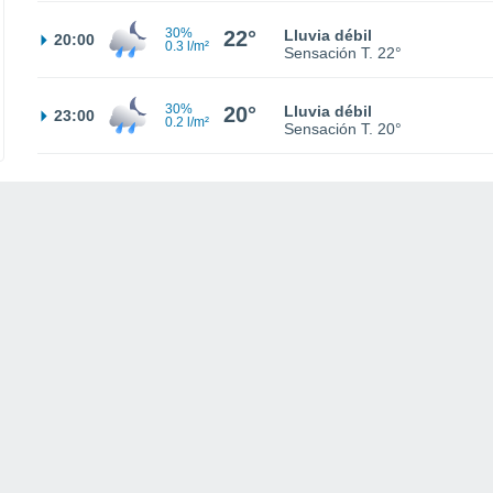
30%
22°
Lluvia débil
20:00
0.3 l/m²
Sensación T.
22°
30%
20°
Lluvia débil
23:00
0.2 l/m²
Sensación T.
20°