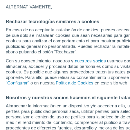
Gráfica del tiempo por horas en 
ALTERNATIVAMENTE,
SÍMBOLO
TEMPERATURA
Rechazar tecnologías similares a cookies
En caso de no aceptar la instalación de cookies, puedes acced
00
03
06
09
12
15
18
21
00
03
06
09
de que solo se instalarán cookies que sean necesarias para garan
cookies para analizar el comportamiento ni para mostrar publici
publicidad general no personalizada. Puedes rechazar la instala
abono pulsando el botón "Rechazar".
Con su consentimiento, nosotros y
nuestros socios
usamos cooki
27°
almacenar, acceder y procesar datos personales como su visita e
cookies. Es posible que algunos proveedores traten tus datos pe
25°
oponerte. Para ello, puede retirar su consentimiento u oponerse
24°
"Configurar"
o en nuestra
Política de Cookies
en este sitio web.
21°
21°
21°
20°
20°
20°
20°
19°
Nosotros y nuestros socios hacemos el siguiente trata
Almacenar la información en un dispositivo y/o acceder a ella, 
perfiles para publicidad personalizada, utilizar perfiles para sele
2.2
1.8
personalizar el contenido, uso de perfiles para la selección de c
1.2
1.1
medir el rendimiento del contenido, comprender al público a tra
procedentes de diferentes fuentes, desarrollo y mejora de los se
0.1
0.1