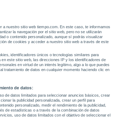
Arroyo Seco
VIENTO
PRECIPITACIÓN
er a nuestro sitio web tiempo.com. En este caso, te informamos
12
15
18
21
00
03
06
09
12
15
18
21
00
tizar la navegación por el sitio web, pero no se utilizarán
dad o contenido personalizado, aunque sí podrás visualizar
ción de cookies y acceder a nuestro sitio web a través de este
es, identificadores únicos o tecnologías similares para
28°
27°
n este sitio web, las direcciones IP y los identificadores de
27°
26°
rsonales en virtud de un interés legítimo, algo a lo que puedes
26°
25°
 al tratamiento de datos en cualquier momento haciendo clic en
22°
22°
21°
20°
20°
20°
19°
miento de datos:
uso de datos limitados para seleccionar anuncios básicos, crear
ccionar la publicidad personalizada, crear un perfil para
ontenido personalizado, medir el rendimiento de la publicidad,
1.2
1.1
vés de estadísticas o a través de la combinación de datos
0.7
0.5
0.4
0.3
rvicios, uso de datos limitados con el objetivo de seleccionar el
0.1