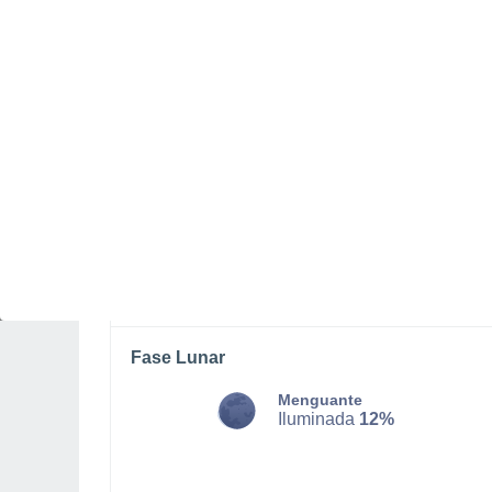
DOMINGO, 09 DE AGOSTO
La mayor parte del día
Lluvia débil con cielo
parcialmente nuboso
Salida del sol a las
06:15
Puesta del sol a las
19:13
Primera luz a las
05:51
Última luz a las
19:36
Fase Lunar
Menguante
Iluminada
12%