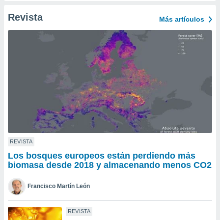
ento u
Revista
Más artículos
 de datos
er momento
ic en
o en
 Cookies
en
eb.
y
socios
el
to de
REVISTA
Los bosques europeos están perdiendo más
la
biomasa desde 2018 y almacenando menos CO2
 en un
 y/o acceder
Francisco Martín León
 de datos
ara
 anuncios
REVISTA
ar perfiles