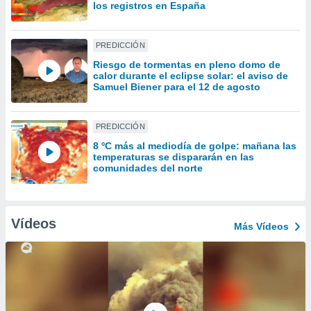
uedes
los registros en España
uestro sitio
.com. En
te
PREDICCIÓN
 de que
Riesgo de tormentas en pleno domo de
talarán
calor durante el eclipse solar: el aviso de
e sean
Samuel Biener para el 12 de agosto
para
a
por el sitio
PREDICCIÓN
o se
8 ºC más al mediodía de golpe: mañana las
cookies para
temperaturas se dispararán en las
comunidades del norte
nto ni para
licidad o
ado, aunque
Vídeos
Más Vídeos
sualizar
general no
ada. Puedes
 instalación
y acceder a
io web a
ste abono