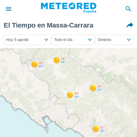
El Tiempo en Massa-Carrara
privacidad
o de
Hoy, 6 agosto
Todo el día
Símbolo
tiempo.com)
borado por
es para
34°
ue la
24°
30°
 que se
20°
e calidad.
eder a este
ediante las
33°
opciones:
23°
33°
22°
ookies y
e forma
d digital
ada, basada
32°
25°
mación