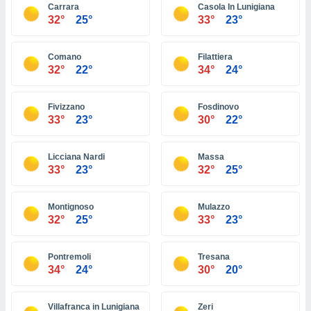
 seleccionar
Carrara
Casola In Lunigiana
o.
32°
25°
33°
23°
calización
precisa e
Comano
Filattiera
ión mediante
32°
22°
34°
24°
, publicidad
Fivizzano
Fosdinovo
dos,
33°
23°
30°
22°
 publicidad
,
ón de
Licciana Nardi
Massa
 desarrollo
33°
23°
32°
25°
s.
tros 1199
Montignoso
Mulazzo
ios
32°
25°
33°
23°
Pontremoli
Tresana
34°
24°
30°
20°
Villafranca in Lunigiana
Zeri