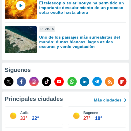
El telescopio solar Inouye ha permitido un
idad
importante descubrimiento de un proceso
a, utilizar
solar oculto hasta ahora
a
 la
REVISTA
da, crear un
personalizar
Uno de los paisajes más surrealistas del
mundo: dunas blancas, lagos azules
o, uso de
oscuros y verde vegetación
a la
e contenido
do, medir el
 de la
Síguenos
medir el
 del
 comprender
 través de
s o a través
Principales ciudades
nación de
Más ciudades
edentes de
fuentes,
Aulla
Bagnone
y mejora de
33°
22°
27°
18°
os, uso de
ados con el