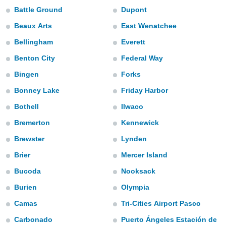
ediante
Battle Ground
Dupont
ecnologías
nos permite
Beaux Arts
East Wenatchee
estra
ara seguir
Bellingham
Everett
e contenido
Benton City
Federal Way
stándares
ACEPTAR
sin coste.
Bingen
Forks
Y
CONTINUAR
 botón
Bonney Lake
Friday Harbor
continuar",
der a la
Bothell
Ilwaco
CONFIGURACIÓN
ndo la
Bremerton
Kennewick
 de todas
, ya sean
Brewster
Lynden
de nuestros
 nos
Brier
Mercer Island
Bucoda
Nooksack
 y análisis
tamiento en
Burien
Olympia
b, así como
un perfil
Camas
Tri-Cities Airport Pasco
para
Carbonado
Puerto Ángeles Estación de
ublicidad y