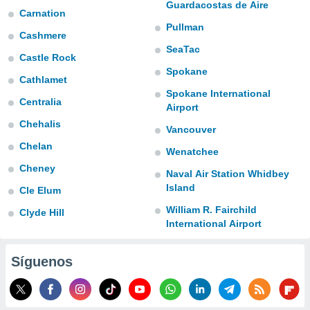
Guardacostas de Aire
Carnation
do en
Pullman
 mismo.
Cashmere
sultar más
SeaTac
 en nuestra
Castle Rock
 Cookies
y
Spokane
Cathlamet
ualquier
Spokane International
Centralia
Airport
ento
 botón
Chehalis
Vancouver
ación de
Chelan
kies
Wenatchee
 disponible
Cheney
Naval Air Station Whidbey
e nuestra
Island
.
Cle Elum
William R. Fairchild
Clyde Hill
IVAMENTE,
International Airport
as
Síguenos
 a cookies
 no aceptar
ón de