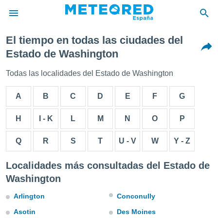
El tiempo en todas las ciudades del
privacidad
Estado de Washington
o de
tiempo.com)
Todas las localidades del Estado de Washington
borado por
es para
A
B
C
D
E
F
G
ue la
 que se
e calidad.
H
I - K
L
M
N
O
P
eder a este
ediante las
Q
R
S
T
U - V
W
Y - Z
opciones:
ookies y
Localidades más consultadas del Estado de
e forma
Washington
d digital
Arlington
Conconully
ada, basada
mación
Asotin
Des Moines