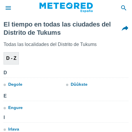
El tiempo en todas las ciudades del
privacidad
Distrito de Tukums
o de
tiempo.com)
Todas las localidades del Distrito de Tukums
borado por
es para
D - Z
ue la
 que se
e calidad.
D
eder a este
ediante las
Degole
Dûûkste
opciones:
E
ookies y
e forma
Engure
d digital
I
ada, basada
mación
Irlava