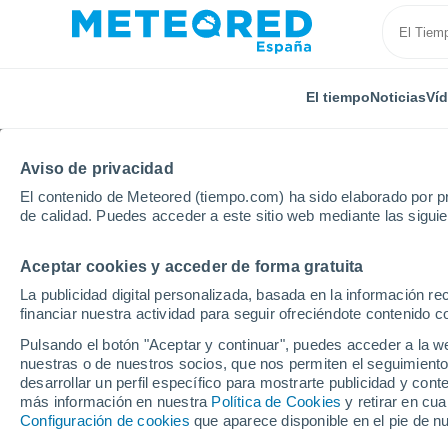
El tiempo
Noticias
Ví
Aviso de privacidad
El contenido de Meteored (tiempo.com) ha sido elaborado por pr
de calidad. Puedes acceder a este sitio web mediante las sigui
Aceptar cookies y acceder de forma gratuita
Inicio
Rusia
Chechenia
Localidades
La publicidad digital personalizada, basada en la información r
financiar nuestra actividad para seguir ofreciéndote contenido c
El tiempo en todas las
Pulsando el botón "Aceptar y continuar", puedes acceder a la w
nuestras o de nuestros socios, que nos permiten el seguimiento
Todas las localidades de Chechenia
desarrollar un perfil específico para mostrarte publicidad y co
más información en nuestra
Política de Cookies
y retirar en cu
A - S
T - Z
Configuración de cookies
que aparece disponible en el pie de n