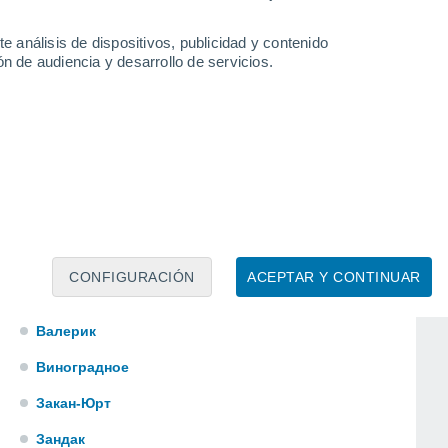
Октябрьское
e análisis de dispositivos, publicidad y contenido
Первомайская
n de audiencia y desarrollo de servicios.
Саясан
Самашки
Старые Атаги
Терское
Тевзана
Улус-Керт
CONFIGURACIÓN
ACEPTAR Y CONTINUAR
Урус-Мартан
Валерик
Виноградное
Закан-Юрт
Зандак