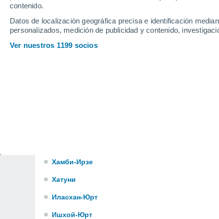
Гендерген
contenido.
Datos de localización geográfica precisa e identificación mediant
Герменчук
personalizados, medición de publicidad y contenido, investigació
Герзель-Аул
Ver nuestros 1199 socios
Гикаловский
Гойское
Гойты
Горагорский
Гуни
Хал-Килой
Хамби-Ирзе
Хатуни
Иласхан-Юрт
Ишхой-Юрт