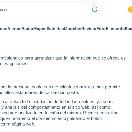
deos
Alertas
Radar
Mapas
Satélites
Modelos
Revista
Foro
El mundo
Esq
ofesionales para garantizar que la información que se ofrece es
entes opciones:
ecogida mediante cookies o tecnologías similares, nos permite
on altos estándares de calidad sin coste.
 ciudades de Chechenia
eb aceptando la instalación de todas las cookies, ya sean
 y análisis del comportamiento en el sitio web, así como
ntenido personalizado en función del mismo. Puedes consultar
alquier momento el consentimiento pulsando el botón
uestra página web.