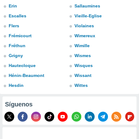
Erin
Sallaumines
do en
 mismo.
Escalles
Vieille-Eglise
sultar más
 en nuestra
Flers
Violaines
 Cookies
y
Frémicourt
Wimereux
ualquier
Fréthun
Wimille
ento
 botón
Grigny
Wismes
ación de
Hautecloque
Wisques
kies
 disponible
Hénin-Beaumont
Wissant
e nuestra
.
Hesdin
Wittes
IVAMENTE,
Síguenos
as
 a cookies
 no aceptar
ón de