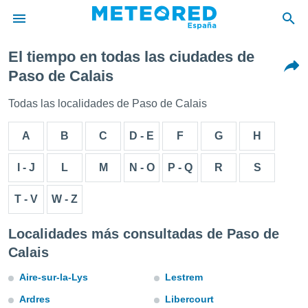
El tiempo en todas las ciudades de
privacidad
Paso de Calais
o de
tiempo.com)
Todas las localidades de Paso de Calais
borado por
es para
A
B
C
D - E
F
G
H
ue la
 que se
e calidad.
I - J
L
M
N - O
P - Q
R
S
eder a este
ediante las
T - V
W - Z
opciones:
ookies y
Localidades más consultadas de Paso de
e forma
Calais
d digital
Aire-sur-la-Lys
Lestrem
ada, basada
mación
Ardres
Libercourt