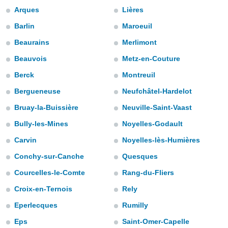
ediante
Arques
Lières
ecnologías
nos permite
Barlin
Maroeuil
estra
ara seguir
Beaurains
Merlimont
e contenido
Beauvois
Metz-en-Couture
stándares
ACEPTAR
sin coste.
Berck
Montreuil
Y
CONTINUAR
 botón
Bergueneuse
Neufchâtel-Hardelot
continuar",
der a la
Bruay-la-Buissière
Neuville-Saint-Vaast
CONFIGURACIÓN
ndo la
Bully-les-Mines
Noyelles-Godault
 de todas
, ya sean
Carvin
Noyelles-lès-Humières
de nuestros
 nos
Conchy-sur-Canche
Quesques
Courcelles-le-Comte
Rang-du-Fliers
 y análisis
tamiento en
Croix-en-Ternois
Rely
b, así como
un perfil
Eperlecques
Rumilly
para
Eps
Saint-Omer-Capelle
ublicidad y