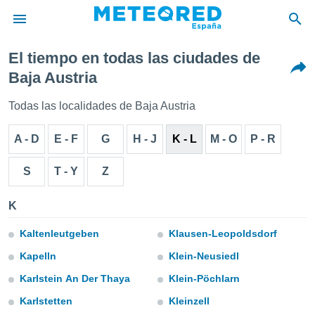
El tiempo en todas las ciudades de
privacidad
Baja Austria
o de
tiempo.com)
Todas las localidades de Baja Austria
borado por
es para
A - D
E - F
G
H - J
K - L
M - O
P - R
ue la
 que se
e calidad.
S
T - Y
Z
eder a este
ediante las
K
opciones:
ookies y
Kaltenleutgeben
Klausen-Leopoldsdorf
e forma
Kapelln
Klein-Neusiedl
Karlstein An Der Thaya
Klein-Pöchlarn
d digital
ada, basada
Karlstetten
Kleinzell
mación