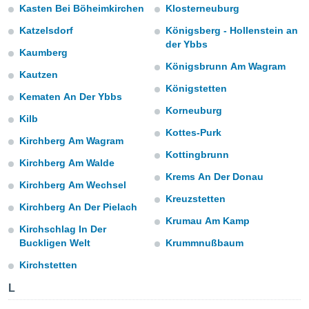
ediante
Kasten Bei Böheimkirchen
Klosterneuburg
ecnologías
nos permite
Katzelsdorf
Königsberg - Hollenstein an
estra
der Ybbs
Kaumberg
ara seguir
Königsbrunn Am Wagram
e contenido
Kautzen
stándares
ACEPTAR
Königstetten
sin coste.
Kematen An Der Ybbs
Y
Korneuburg
CONTINUAR
 botón
Kilb
continuar",
Kottes-Purk
Kirchberg Am Wagram
der a la
CONFIGURACIÓN
Kottingbrunn
ndo la
Kirchberg Am Walde
 de todas
Krems An Der Donau
, ya sean
Kirchberg Am Wechsel
de nuestros
Kreuzstetten
Kirchberg An Der Pielach
 nos
Krumau Am Kamp
Kirchschlag In Der
 y análisis
Buckligen Welt
Krummnußbaum
tamiento en
b, así como
Kirchstetten
un perfil
para
L
ublicidad y