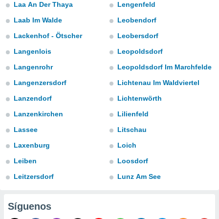
Laa An Der Thaya
Lengenfeld
do en
Laab Im Walde
Leobendorf
 mismo.
sultar más
Lackenhof - Ötscher
Leobersdorf
 en nuestra
 Cookies
y
Langenlois
Leopoldsdorf
ualquier
Langenrohr
Leopoldsdorf Im Marchfelde
ento
Langenzersdorf
Lichtenau Im Waldviertel
 botón
ación de
Lanzendorf
Lichtenwörth
kies
Lanzenkirchen
Lilienfeld
 disponible
e nuestra
Lassee
Litschau
.
Laxenburg
Loich
IVAMENTE,
Leiben
Loosdorf
Leitzersdorf
Lunz Am See
as
 a cookies
 no aceptar
Síguenos
ón de