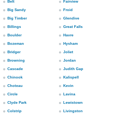
Belt
Fairview
ediante
ecnologías
Big Sandy
Froid
nos permite
estra
Big Timber
Glendive
ara seguir
e contenido
Billings
Great Falls
stándares
ACEPTAR
Boulder
Havre
sin coste.
Y
Bozeman
Hysham
CONTINUAR
 botón
continuar",
Bridger
Joliet
der a la
CONFIGURACIÓN
ndo la
Browning
Jordan
 de todas
Cascade
Judith Gap
, ya sean
de nuestros
Chinook
Kalispell
 nos
Choteau
Kevin
 y análisis
Circle
Lavina
tamiento en
b, así como
Clyde Park
Lewistown
un perfil
para
Colstrip
Livingston
ublicidad y