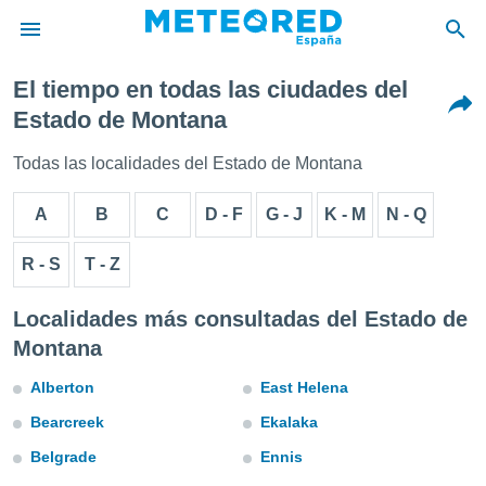
El tiempo en todas las ciudades del
privacidad
Estado de Montana
o de
tiempo.com)
Todas las localidades del Estado de Montana
borado por
es para
A
B
C
D - F
G - J
K - M
N - Q
ue la
 que se
e calidad.
R - S
T - Z
eder a este
ediante las
Localidades más consultadas del Estado de
opciones:
Montana
ookies y
e forma
Alberton
East Helena
Bearcreek
Ekalaka
d digital
ada, basada
Belgrade
Ennis
mación