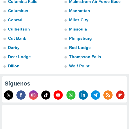
Columbia Falls
Malmstrom Air Force Base
do en
Columbus
Manhattan
 mismo.
sultar más
Conrad
Miles City
 en nuestra
Culbertson
Missoula
 Cookies
y
ualquier
Cut Bank
Philipsburg
ento
Darby
Red Lodge
 botón
ación de
Deer Lodge
Thompson Falls
kies
Dillon
Wolf Point
 disponible
e nuestra
.
Síguenos
IVAMENTE,
as
 a cookies
 no aceptar
ón de