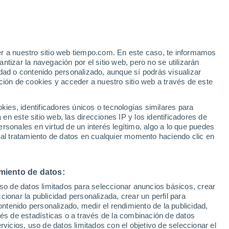
Janík
er a nuestro sitio web tiempo.com. En este caso, te informamos
tizar la navegación por el sitio web, pero no se utilizarán
Jovsa
dad o contenido personalizado, aunque sí podrás visualizar
ción de cookies y acceder a nuestro sitio web a través de este
es, identificadores únicos o tecnologías similares para
Kosice - Saca
n este sitio web, las direcciones IP y los identificadores de
rsonales en virtud de un interés legítimo, algo a lo que puedes
Kosice - Sebastovce
 al tratamiento de datos en cualquier momento haciendo clic en
Kosice - Sever
Kosice - Sídlisko Kosického Vládneho Pr
miento de datos:
Kosice - Sídlisko Tahanovce
uso de datos limitados para seleccionar anuncios básicos, crear
ccionar la publicidad personalizada, crear un perfil para
Kosice - Staré Mesto
ontenido personalizado, medir el rendimiento de la publicidad,
vés de estadísticas o a través de la combinación de datos
Kosice - Tahanovce
rvicios, uso de datos limitados con el objetivo de seleccionar el