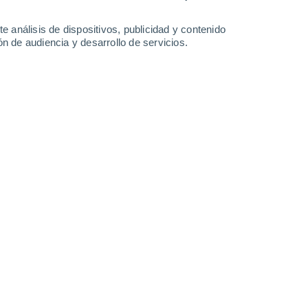
Kosice - Vysné Opátske
e análisis de dispositivos, publicidad y contenido
Kosice - Západ
n de audiencia y desarrollo de servicios.
Barca Kosice
Kosická Belá
Kostolany Nad Hornádom
Královský Chlmec
Krásnohorské Podhradie
Krásnovce
Krèava
Krisovská Liesková
Krompachy
Kusín