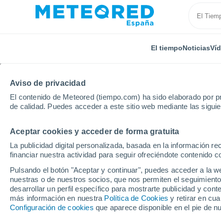
El tiempo
Noticias
Ví
Aviso de privacidad
El contenido de Meteored (tiempo.com) ha sido elaborado por pr
de calidad. Puedes acceder a este sitio web mediante las sigui
Aceptar cookies y acceder de forma gratuita
Inicio
Eslovaquia
Región de Košice
Localidades
La publicidad digital personalizada, basada en la información r
financiar nuestra actividad para seguir ofreciéndote contenido c
El tiempo en todas las
Pulsando el botón "Aceptar y continuar", puedes acceder a la w
de Košice
nuestras o de nuestros socios, que nos permiten el seguimiento
desarrollar un perfil específico para mostrarte publicidad y co
más información en nuestra
Política de Cookies
y retirar en cu
Todas las localidades de la Región de Košice
Configuración de cookies
que aparece disponible en el pie de n