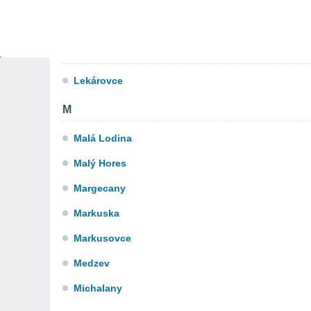
Kosice - Nad Jazerom
Kosice - Peres
L
Lekárovce
M
Malá Lodina
Malý Hores
Margecany
Markuska
Markusovce
Medzev
Michalany