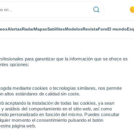
deos
Alertas
Radar
Mapas
Satélites
Modelos
Revista
Foro
El mundo
Esq
ofesionales para garantizar que la información que se ofrece es
entes opciones:
ecogida mediante cookies o tecnologías similares, nos permite
on altos estándares de calidad sin coste.
 ciudades de la Región
eb aceptando la instalación de todas las cookies, ya sean
 y análisis del comportamiento en el sitio web, así como
ntenido personalizado en función del mismo. Puedes consultar
alquier momento el consentimiento pulsando el botón
uestra página web.