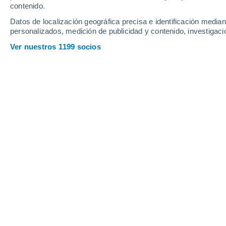
contenido.
Kolinovce
Datos de localización geográfica precisa e identificación mediant
Koòus
personalizados, medición de publicidad y contenido, investigació
Kosice
Ver nuestros 1199 socios
Kosice - Dargovských Hrdinov
Kosice - Dzungla
Kosice - Juh
Kosice - Kavecany
Kosice - Kosická Nová Ves
Kosice - Krásna
Kosice - Lorincík
Kosice - Luník Ix
Kosice - Myslava