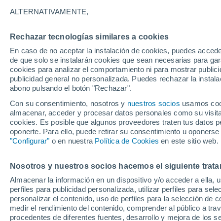
A - I
J - M
N - R
S - Z
ALTERNATIVAMENTE,
J
Rechazar tecnologías similares a cookies
Jablonov Nad Turòou
En caso de no aceptar la instalación de cookies, puedes acced
de que solo se instalarán cookies que sean necesarias para garan
Jaklovce
cookies para analizar el comportamiento ni para mostrar publici
publicidad general no personalizada. Puedes rechazar la instala
K
abono pulsando el botón "Rechazar".
Con su consentimiento, nosotros y
nuestros socios
usamos cooki
Kaluza
almacenar, acceder y procesar datos personales como su visita e
cookies. Es posible que algunos proveedores traten tus datos pe
Kazimír
oponerte. Para ello, puede retirar su consentimiento u oponerse
"Configurar"
o en nuestra
Política de Cookies
en este sitio web.
Kecerovský Lipovec
Kechnec
Nosotros y nuestros socios hacemos el siguiente trata
Kluknava
Almacenar la información en un dispositivo y/o acceder a ella, 
perfiles para publicidad personalizada, utilizar perfiles para sele
Kocelovce
personalizar el contenido, uso de perfiles para la selección de c
medir el rendimiento del contenido, comprender al público a tra
Kojsov
procedentes de diferentes fuentes, desarrollo y mejora de los se