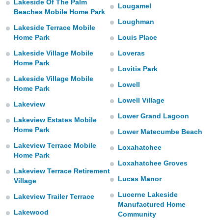
Lakeside Of The Palm
Lougamel
Beaches Mobile Home Park
Loughman
Lakeside Terrace Mobile
Home Park
Louis Place
Lakeside Village Mobile
Loveras
Home Park
Lovitis Park
Lakeside Village Mobile
Lowell
Home Park
Lowell Village
Lakeview
Lower Grand Lagoon
Lakeview Estates Mobile
Home Park
Lower Matecumbe Beach
Lakeview Terrace Mobile
Loxahatchee
Home Park
Loxahatchee Groves
Lakeview Terrace Retirement
Lucas Manor
Village
Lucerne Lakeside
Lakeview Trailer Terrace
Manufactured Home
Lakewood
Community