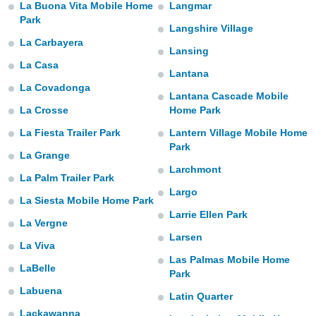
ediante
La Buona Vita Mobile Home
Langmar
ecnologías
Park
Langshire Village
nos permite
La Carbayera
estra
Lansing
ara seguir
La Casa
e contenido
Lantana
stándares
La Covadonga
ACEPTAR
Lantana Cascade Mobile
sin coste.
Y
La Crosse
Home Park
CONTINUAR
 botón
La Fiesta Trailer Park
Lantern Village Mobile Home
continuar",
der a la
Park
CONFIGURACIÓN
La Grange
ndo la
Larchmont
 de todas
La Palm Trailer Park
, ya sean
Largo
de nuestros
La Siesta Mobile Home Park
 nos
Larrie Ellen Park
La Vergne
Larsen
 y análisis
La Viva
tamiento en
Las Palmas Mobile Home
b, así como
LaBelle
Park
un perfil
Labuena
para
Latin Quarter
ublicidad y
Lackawanna