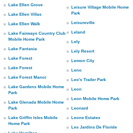
ento u
Lake Ellen Grove
Leisure Village Mobile Home
Park
Lake Ellen Villas
 de datos
er momento
Leisureville
Lake Ellen Walk
ic en
Leland
o en
Lake Fairways Country Club
Mobile Home Park
Lely
 Cookies
en
Lake Fantasia
eb.
Lely Resort
Lake Forest
Lemon City
y
socios
Lake Forest
Leno
el
Lake Forest Manor
Leo's Trailer Park
to de
Lake Gardens Mobile Home
Leon
Park
la
Leon Mobile Home Park
Lake Glenada Mobile Home
 en un
Park
Leonard
 y/o acceder
 de datos
Lake Griffin Isles Mobile
Leone Estates
ara
Home Park
 anuncios
Les Jardins De Floride
ar perfiles