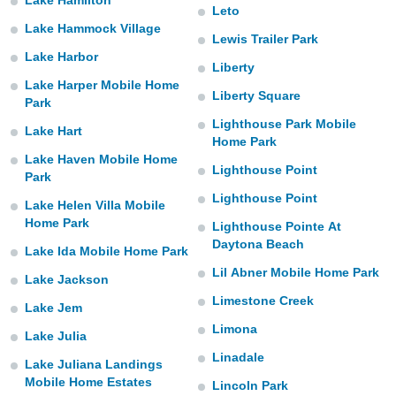
Lake Hamilton
Leto
idad
a, utilizar
Lake Hammock Village
Lewis Trailer Park
a
Lake Harbor
 la
Liberty
Lake Harper Mobile Home
da, crear un
Liberty Square
Park
personalizar
Lighthouse Park Mobile
o, uso de
Lake Hart
Home Park
a la
Lake Haven Mobile Home
e contenido
Lighthouse Point
Park
do, medir el
 de la
Lighthouse Point
Lake Helen Villa Mobile
medir el
Home Park
Lighthouse Pointe At
 del
Daytona Beach
 comprender
Lake Ida Mobile Home Park
 través de
Lil Abner Mobile Home Park
Lake Jackson
s o a través
nación de
Limestone Creek
Lake Jem
edentes de
Limona
fuentes,
Lake Julia
y mejora de
Linadale
os, uso de
Lake Juliana Landings
ados con el
Mobile Home Estates
Lincoln Park