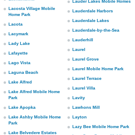
Lauder Lakes Mobile Homes
do en
Lacosta Village Mobile
Lauderdale Harbors
 mismo.
Home Park
sultar más
Lauderdale Lakes
Lacota
 en nuestra
Lauderdale-by-the-Sea
 Cookies
y
Lacymark
ualquier
Lauderhill
Lady Lake
ento
Laurel
Lafayette
 botón
Laurel Grove
ación de
Lago Vista
kies
Laurel Mobile Home Park
 disponible
Laguna Beach
e nuestra
Laurel Terrace
Lake Alfred
.
Laurel Villa
Lake Alfred Mobile Home
IVAMENTE,
Park
Lavity
Lake Apopka
Lawhons Mill
as
Lake Ashby Mobile Home
Layton
 a cookies
Park
 no aceptar
Lazy Bee Mobile Home Park
ón de
Lake Belvedere Estates