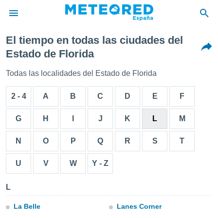
El tiempo en todas las ciudades del
privacidad
Estado de Florida
o de
tiempo.com)
Todas las localidades del Estado de Florida
borado por
es para
2 - 4
A
B
C
D
E
F
ue la
 que se
e calidad.
G
H
I
J
K
L
M
eder a este
ediante las
N
O
P
Q
R
S
T
opciones:
ookies y
U
V
W
Y - Z
e forma
L
d digital
ada, basada
La Belle
Lanes Corner
mación