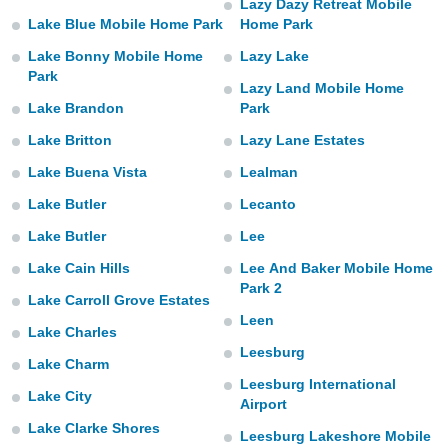
Lazy Dazy Retreat Mobile
uedes
Lake Blue Mobile Home Park
Home Park
uestro sitio
.com. En
Lake Bonny Mobile Home
Lazy Lake
te
Park
 de que
Lazy Land Mobile Home
talarán
Lake Brandon
Park
e sean
para
Lake Britton
Lazy Lane Estates
a
Lake Buena Vista
Lealman
por el sitio
o se
Lake Butler
Lecanto
cookies para
Lake Butler
Lee
nto ni para
Lake Cain Hills
Lee And Baker Mobile Home
licidad o
Park 2
Lake Carroll Grove Estates
ado, aunque
Leen
sualizar
Lake Charles
general no
Leesburg
Lake Charm
ada. Puedes
Leesburg International
 instalación
Lake City
Airport
y acceder a
io web a
Lake Clarke Shores
Leesburg Lakeshore Mobile
ste abono