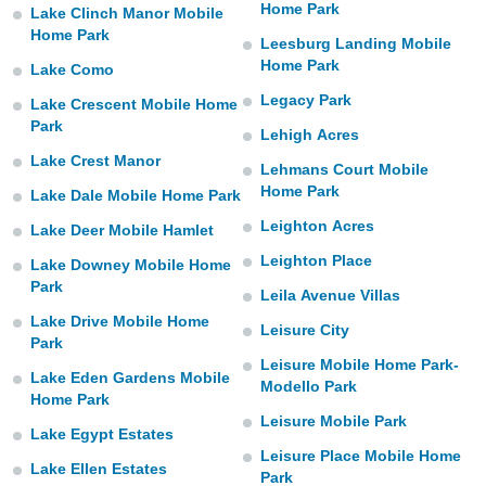
Home Park
Lake Clinch Manor Mobile
 botón
Home Park
.
Leesburg Landing Mobile
Home Park
Lake Como
nto,
Legacy Park
Lake Crescent Mobile Home
Park
cios
Lehigh Acres
kies,
Lake Crest Manor
Lehmans Court Mobile
ores únicos
Home Park
as similares
Lake Dale Mobile Home Park
nar,
Leighton Acres
Lake Deer Mobile Hamlet
rocesar
onales como
Leighton Place
Lake Downey Mobile Home
 este sitio
Park
Leila Avenue Villas
recciones IP
ficadores de
Lake Drive Mobile Home
Leisure City
 posible
Park
s
Leisure Mobile Home Park-
Lake Eden Gardens Mobile
 traten tus
Modello Park
nales en
Home Park
 interés
Leisure Mobile Park
Lake Egypt Estates
go a lo que
Leisure Place Mobile Home
nerte. Para
Lake Ellen Estates
Park
retirar su