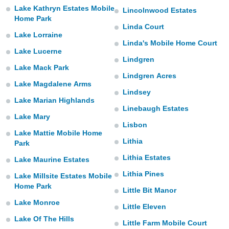
 seleccionar
Lake Kathryn Estates Mobile
Lincolnwood Estates
o.
Home Park
calización
Linda Court
Lake Lorraine
precisa e
Linda's Mobile Home Court
ión mediante
Lake Lucerne
Lindgren
, publicidad
Lake Mack Park
Lindgren Acres
Lake Magdalene Arms
dos,
Lindsey
 publicidad
Lake Marian Highlands
,
Linebaugh Estates
ón de
Lake Mary
 desarrollo
Lisbon
Lake Mattie Mobile Home
s.
Lithia
Park
tros 1199
Lithia Estates
ios
Lake Maurine Estates
Lithia Pines
Lake Millsite Estates Mobile
Home Park
Little Bit Manor
Lake Monroe
Little Eleven
Lake Of The Hills
Little Farm Mobile Court