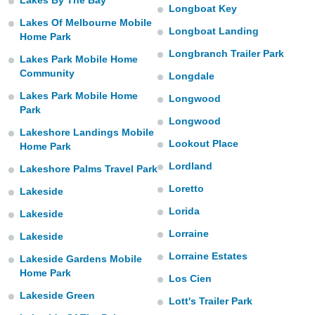
Lakes By The Bay
Longboat Key
Lakes Of Melbourne Mobile
Longboat Landing
Home Park
Longbranch Trailer Park
Lakes Park Mobile Home
Community
Longdale
Lakes Park Mobile Home
Longwood
Park
Longwood
Lakeshore Landings Mobile
Lookout Place
Home Park
Lordland
Lakeshore Palms Travel Park
Loretto
Lakeside
Lorida
Lakeside
Lorraine
Lakeside
Lorraine Estates
Lakeside Gardens Mobile
Home Park
Los Cien
Lakeside Green
Lott's Trailer Park