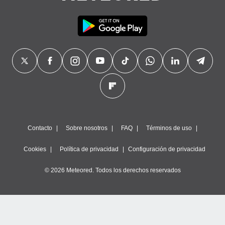
ento u
 de datos
er momento
ic en
o en
 Cookies
en
eb.
y
socios
el
Contacto
Sobre nosotros
FAQ
Términos de uso
to de
Cookies
Política de privacidad
Configuración de privacidad
la
© 2026 Meteored. Todos los derechos reservados
 en un
 y/o acceder
 de datos
ara
 anuncios
ar perfiles