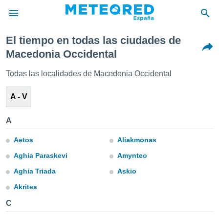
El tiempo en todas las ciudades de
privacidad
Macedonia Occidental
o de
tiempo.com)
Todas las localidades de Macedonia Occidental
borado por
es para
A - V
ue la
 que se
e calidad.
A
eder a este
ediante las
Aetos
Aliakmonas
opciones:
Aghia Paraskevi
Amynteo
ookies y
Aghia Triada
Askio
e forma
Akrites
d digital
C
ada, basada
mación