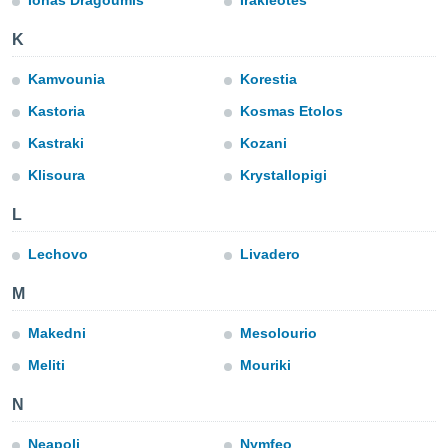
Ionas Dragoumis
Irakleotes
do en
K
 mismo.
sultar más
Kamvounia
Korestia
 en nuestra
 Cookies
y
Kastoria
Kosmas Etolos
ualquier
Kastraki
Kozani
ento
Klisoura
Krystallopigi
 botón
ación de
L
kies
 disponible
e nuestra
Lechovo
Livadero
.
M
IVAMENTE,
Makedni
Mesolourio
Meliti
Mouriki
as
 a cookies
N
 no aceptar
ón de
Neapoli
Nymfeo