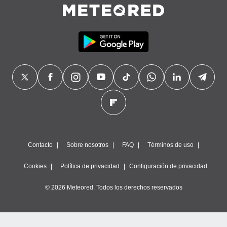
precisa e
ión mediante
, publicidad
dos,
 publicidad
,
ón de
 desarrollo
s.
tros 1199
ios
Contacto
Sobre nosotros
FAQ
Términos de uso
Cookies
Política de privacidad
Configuración de privacidad
© 2026 Meteored. Todos los derechos reservados