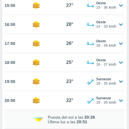
estra
Oeste
27°
15:00
ara seguir
15
-
36
km/h
e contenido
stándares
ACEPTAR
Oeste
sin coste.
28°
16:00
Y
14
-
33
km/h
CONTINUAR
 botón
continuar",
Oeste
26°
17:00
der a la
CONFIGURACIÓN
18
-
38
km/h
ndo la
 de todas
, ya sean
Oeste
25°
18:00
16
-
37
km/h
de nuestros
 nos
Suroeste
23°
19:00
 y análisis
18
-
35
km/h
tamiento en
b, así como
un perfil
Suroeste
22°
20:00
19
-
35
km/h
para
ublicidad y
Puesta del sol a las
20:26
do en
Última luz a las
20:51
 mismo.