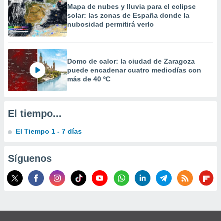
 la
Mapa de nubes y lluvia para el eclipse
solar: las zonas de España donde la
nubosidad permitirá verlo
da, crear un
personalizar
o, uso de
a la
Domo de calor: la ciudad de Zaragoza
e contenido
puede encadenar cuatro mediodías con
do, medir el
más de 40 ºC
 de la
medir el
 del
 comprender
El tiempo...
 través de
s o a través
El Tiempo 1 - 7 días
nación de
edentes de
fuentes,
Síguenos
y mejora de
os, uso de
ados con el
 seleccionar
o.
calización