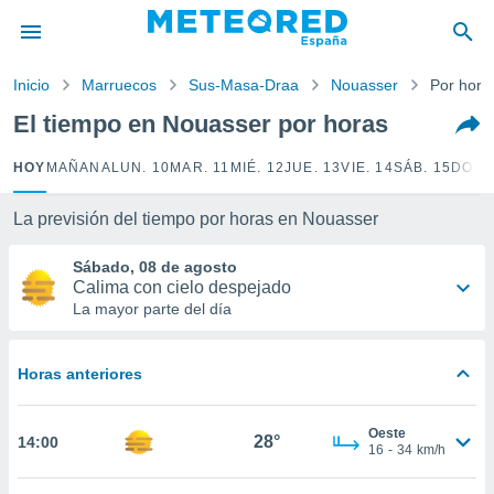
privacidad
o de
Inicio
Marruecos
Sus-Masa-Draa
Nouasser
Por hora
tiempo.com)
borado por
El tiempo en Nouasser por horas
es para
ue la
HOY
MAÑANA
LUN. 10
MAR. 11
MIÉ. 12
JUE. 13
VIE. 14
SÁB. 15
DOM.
 que se
e calidad.
eder a este
La previsión del tiempo por horas en Nouasser
ediante las
opciones:
Sábado, 08 de agosto
Calima con cielo despejado
ookies y
La mayor parte del día
e forma
Horas anteriores
d digital
ada, basada
mación
Oeste
ediante
28°
14:00
16
-
34
km/h
ecnologías
nos permite