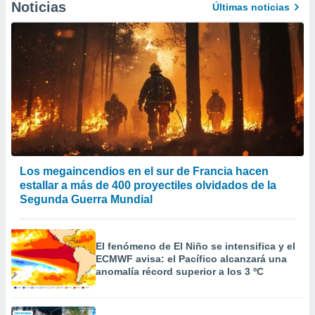
Noticias
Últimas noticias
er momento
ic en
o en
 Cookies
en
eb.
y
socios
el
to de
Los megaincendios en el sur de Francia hacen
estallar a más de 400 proyectiles olvidados de la
la
Segunda Guerra Mundial
 en un
 y/o acceder
 de datos
ara
El fenómeno de El Niño se intensifica y el
 anuncios
ECMWF avisa: el Pacífico alcanzará una
ar perfiles
anomalía récord superior a los 3 ºC
idad
a, utilizar
a