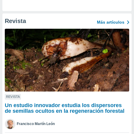
ento u
 de datos
Revista
er momento
Más artículos
ic en
o en
 Cookies
en
eb.
y
socios
el
to de
REVISTA
la
 en un
Un estudio innovador estudia los dispersores
 y/o acceder
de semillas ocultos en la regeneración forestal
 de datos
ara
Francisco Martín León
 anuncios
ar perfiles