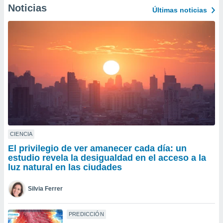
Noticias
Últimas noticias
do en
 mismo.
sultar más
 en nuestra
 Cookies
y
ualquier
ento
 botón
ación de
kies
 disponible
e nuestra
CIENCIA
.
El privilegio de ver amanecer cada día: un
IVAMENTE,
estudio revela la desigualdad en el acceso a la
luz natural en las ciudades
as
Silvia Ferrer
 a cookies
 no aceptar
PREDICCIÓN
ón de