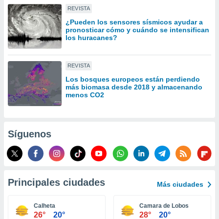
idad
REVISTA
a, utilizar
¿Pueden los sensores sísmicos ayudar a
a
pronosticar cómo y cuándo se intensifican
 la
los huracanes?
da, crear un
personalizar
REVISTA
o, uso de
Los bosques europeos están perdiendo
a la
más biomasa desde 2018 y almacenando
e contenido
menos CO2
do, medir el
 de la
medir el
 del
Síguenos
 comprender
 través de
s o a través
nación de
edentes de
Principales ciudades
fuentes,
Más ciudades
y mejora de
os, uso de
Calheta
Camara de Lobos
ados con el
26°
20°
28°
20°