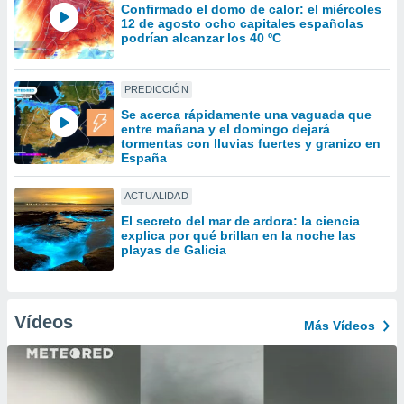
uedes
Confirmado el domo de calor: el miércoles
uestro sitio
12 de agosto ocho capitales españolas
podrían alcanzar los 40 ºC
.com. En
te
 de que
talarán
PREDICCIÓN
e sean
Se acerca rápidamente una vaguada que
para
entre mañana y el domingo dejará
a
tormentas con lluvias fuertes y granizo en
España
por el sitio
o se
cookies para
ACTUALIDAD
El secreto del mar de ardora: la ciencia
nto ni para
explica por qué brillan en la noche las
licidad o
playas de Galicia
ado, aunque
sualizar
general no
Vídeos
Más Vídeos
ada. Puedes
 instalación
y acceder a
io web a
ste abono