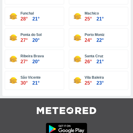
 seleccionar
o.
Funchal
Machico
calización
28°
21°
25°
21°
precisa e
ión mediante
Ponta do Sol
Porto Moniz
, publicidad
27°
20°
24°
22°
dos,
 publicidad
Ribeira Brava
Santa Cruz
,
27°
20°
26°
21°
ón de
 desarrollo
s.
São Vicente
Vila Baleira
30°
21°
25°
23°
tros 1199
ios