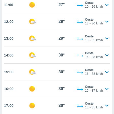
estra
Oeste
27°
11:00
ara seguir
10
-
26
km/h
e contenido
stándares
ACEPTAR
Oeste
sin coste.
29°
12:00
Y
13
-
30
km/h
CONTINUAR
 botón
continuar",
Oeste
29°
13:00
der a la
CONFIGURACIÓN
15
-
35
km/h
ndo la
 de todas
, ya sean
Oeste
30°
14:00
16
-
38
km/h
de nuestros
 nos
Oeste
30°
15:00
 y análisis
16
-
38
km/h
tamiento en
b, así como
un perfil
Oeste
30°
16:00
15
-
37
km/h
para
ublicidad y
Oeste
30°
17:00
do en
13
-
35
km/h
 mismo.