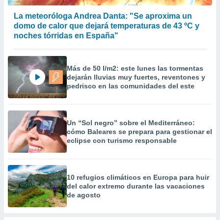
 la
La meteoróloga Andrea Danta: "Se aproxima un
da, crear un
domo de calor que dejará temperaturas de 43 ºC y
personalizar
noches tórridas en España"
o, uso de
a la
e contenido
Más de 50 l/m2: este lunes las tormentas
do, medir el
dejarán lluvias muy fuertes, reventones y
 de la
pedrisco en las comunidades del este
medir el
 del
 comprender
 través de
Un “Sol negro” sobre el Mediterráneo:
s o a través
cómo Baleares se prepara para gestionar el
nación de
eclipse con turismo responsable
edentes de
fuentes,
y mejora de
os, uso de
10 refugios climáticos en Europa para huir
ados con el
del calor extremo durante las vacaciones
 seleccionar
de agosto
o.
calización