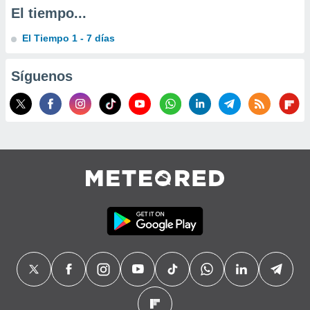
precisa e
El tiempo...
ión mediante
El Tiempo 1 - 7 días
, publicidad
Síguenos
dos,
 publicidad
,
ón de
 desarrollo
s.
tros 1199
ios