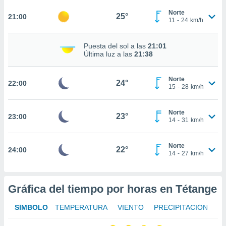
te
 de que
Norte
25°
21:00
11
-
24
km/h
talarán
e sean
para
Puesta del sol a las
21:01
a
Última luz a las
21:38
por el sitio
o se
Norte
cookies para
24°
22:00
15
-
28
km/h
nto ni para
licidad o
Norte
23°
23:00
14
-
31
km/h
ado, aunque
sualizar
Norte
general no
22°
24:00
14
-
27
km/h
ada. Puedes
 instalación
y acceder a
io web a
Gráfica del tiempo por horas en Tétange
ste abono
 botón
SÍMBOLO
TEMPERATURA
VIENTO
PRECIPITACIÓN
.