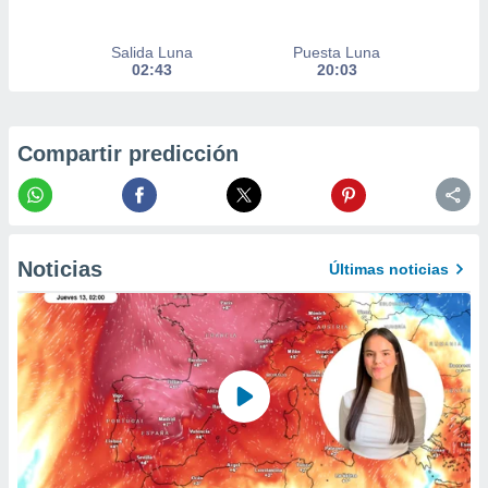
er momento
ic en
Salida Luna
Puesta Luna
o en
02:43
20:03
 Cookies
en
eb.
Compartir predicción
y
socios
el
to de
Noticias
Últimas noticias
la
 en un
 y/o acceder
 de datos
ara
 anuncios
ar perfiles
idad
a, utilizar
a