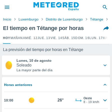
privacidad
o de
Inicio
Luxemburgo
Distrito de Luxemburgo
Tétange
tiempo.com)
borado por
El tiempo en Tétange por horas
es para
ue la
HOY
MAÑANA
MIÉ. 12
JUE. 13
VIE. 14
SÁB. 15
DOM. 16
LUN. 17
MAR.
 que se
e calidad.
eder a este
La previsión del tiempo por horas en Tétange
ediante las
opciones:
Lunes, 10 de agosto
Soleado
ookies y
La mayor parte del día
e forma
Horas anteriores
d digital
ada, basada
mación
Oeste
ediante
26°
10:00
8
-
19
km/h
ecnologías
nos permite