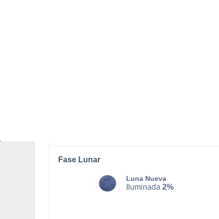
MARTES, 11 DE AGOSTO
Por la tarde
Calima con cielo despejado
Salida del sol a las
07:22
Puesta del sol a las
21:05
Primera luz a las
06:54
Última luz a las
21:33
Fase Lunar
Luna Nueva
Iluminada
2%