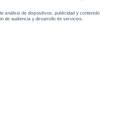
e análisis de dispositivos, publicidad y contenido
Martes
11
n de audiencia y desarrollo de servicios.
n Lucainena de las Torres
25°
Nubes y claros
02:00
Sensación T.
26°
24°
Cielo despejado
05:00
Sensación T.
25°
25°
Soleado
08:00
Sensación T.
26°
30°
Soleado
11:00
Sensación T.
30°