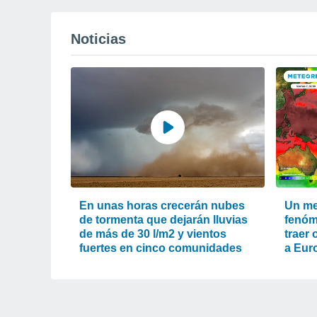
Noticias
En unas horas crecerán nubes
Un met
de tormenta que dejarán lluvias
fenóm
de más de 30 l/m2 y vientos
traer 
fuertes en cinco comunidades
a Eur