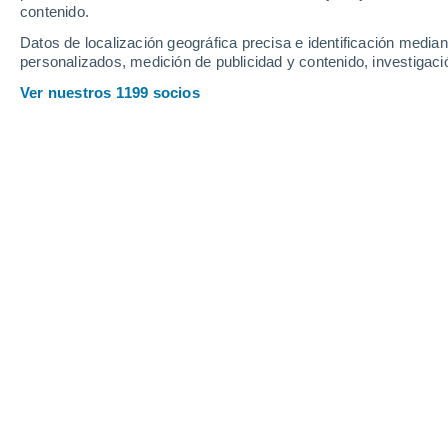
contenido.
Datos de localización geográfica precisa e identificación mediant
Domingo
9
Lunes
10
personalizados, medición de publicidad y contenido, investigació
Ver nuestros 1199 socios
La previsión del tiempo por horas e
DOMINGO, 09 DE AGOSTO
La mayor parte del día
Soleado
Salida del sol a las
07:20
Puesta del sol a las
21:07
Primera luz a las
06:52
Última luz a las
21:35
Fase Lunar