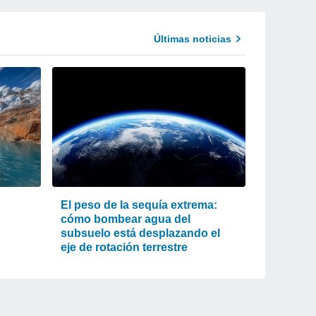
Últimas noticias
El peso de la sequía extrema:
cómo bombear agua del
subsuelo está desplazando el
eje de rotación terrestre