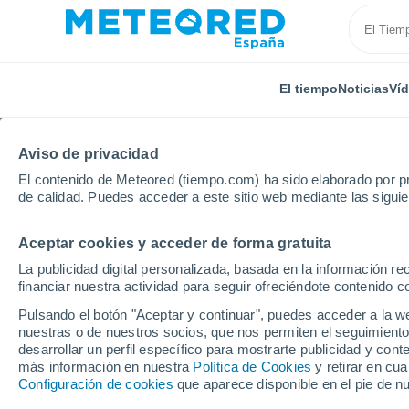
El tiempo
Noticias
Ví
Aviso de privacidad
El contenido de Meteored (tiempo.com) ha sido elaborado por pr
de calidad. Puedes acceder a este sitio web mediante las sigui
Aceptar cookies y acceder de forma gratuita
Inicio
Andalucía
Provincia de Almería
Lucainena
La publicidad digital personalizada, basada en la información r
financiar nuestra actividad para seguir ofreciéndote contenido c
El tiempo en Lucainena
Pulsando el botón "Aceptar y continuar", puedes acceder a la w
horas
nuestras o de nuestros socios, que nos permiten el seguimiento
desarrollar un perfil específico para mostrarte publicidad y co
más información en nuestra
Política de Cookies
y retirar en cu
Configuración de cookies
que aparece disponible en el pie de n
El Tiempo 1 - 7 días
Por horas