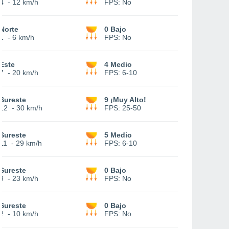
4
-
12 km/h
FPS:
No
Norte
0 Bajo
1
-
6 km/h
FPS:
No
Este
4 Medio
7
-
20 km/h
FPS:
6-10
Sureste
9 ¡Muy Alto!
12
-
30 km/h
FPS:
25-50
Sureste
5 Medio
11
-
29 km/h
FPS:
6-10
Sureste
0 Bajo
9
-
23 km/h
FPS:
No
Sureste
0 Bajo
2
-
10 km/h
FPS:
No