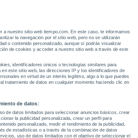
ucainena de las Torres
er a nuestro sitio web tiempo.com. En este caso, te informamos
VIENTO
PRECIPITACIÓN
tizar la navegación por el sitio web, pero no se utilizarán
dad o contenido personalizado, aunque sí podrás visualizar
12
15
18
21
00
03
06
09
12
15
18
21
00
ción de cookies y acceder a nuestro sitio web a través de este
es, identificadores únicos o tecnologías similares para
n este sitio web, las direcciones IP y los identificadores de
34°
rsonales en virtud de un interés legítimo, algo a lo que puedes
33°
33°
33°
 al tratamiento de datos en cualquier momento haciendo clic en
31°
31°
30°
30°
27°
27°
miento de datos:
25°
25°
uso de datos limitados para seleccionar anuncios básicos, crear
24°
ccionar la publicidad personalizada, crear un perfil para
ontenido personalizado, medir el rendimiento de la publicidad,
vés de estadísticas o a través de la combinación de datos
rvicios, uso de datos limitados con el objetivo de seleccionar el