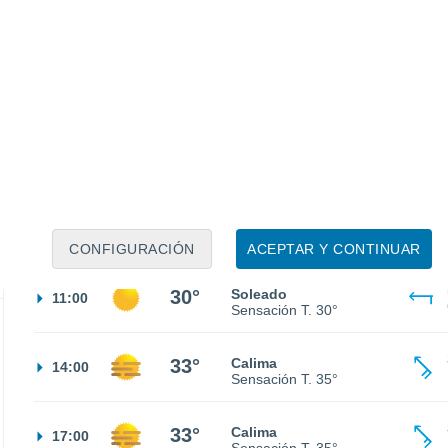
25°
Cielo despejado
02:00
Sensación T.
26°
25°
Cielo despejado
05:00
Sensación T.
26°
24°
Soleado
08:00
Sensación T.
25°
CONFIGURACIÓN
ACEPTAR Y CONTINUAR
30°
Soleado
11:00
Sensación T.
30°
33°
Calima
14:00
Sensación T.
35°
33°
Calima
17:00