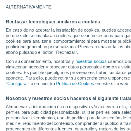
ALTERNATIVAMENTE,
Gráfica del tiempo por horas en L
Rechazar tecnologías similares a cookies
En caso de no aceptar la instalación de cookies, puedes acced
SÍMBOLO
TEMPERATURA
de que solo se instalarán cookies que sean necesarias para garan
cookies para analizar el comportamiento ni para mostrar publici
00
03
06
09
12
15
18
21
00
03
06
09
publicidad general no personalizada. Puedes rechazar la instala
abono pulsando el botón "Rechazar".
Con su consentimiento, nosotros y
nuestros socios
usamos cooki
almacenar, acceder y procesar datos personales como su visita e
34°
34°
cookies. Es posible que algunos proveedores traten tus datos pe
oponerte. Para ello, puede retirar su consentimiento u oponerse
32°
"Configurar"
o en nuestra
Política de Cookies
en este sitio web.
30°
27°
Nosotros y nuestros socios hacemos el siguiente trata
25°
25°
25°
25°
24°
Almacenar la información en un dispositivo y/o acceder a ella, 
24°
perfiles para publicidad personalizada, utilizar perfiles para sele
personalizar el contenido, uso de perfiles para la selección de c
medir el rendimiento del contenido, comprender al público a tra
procedentes de diferentes fuentes, desarrollo y mejora de los se