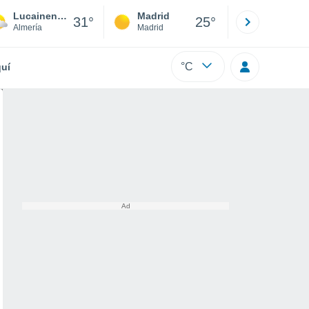
Lucainena de las Torres
Madrid
Barcelona
31°
25°
Almería
Madrid
Barcelona
°C
uí