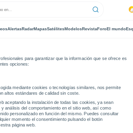
deos
Alertas
Radar
Mapas
Satélites
Modelos
Revista
Foro
El mundo
Esq
ofesionales para garantizar que la información que se ofrece es
entes opciones:
 de las Torres
Por horas
ecogida mediante cookies o tecnologías similares, nos permite
on altos estándares de calidad sin coste.
 de las Torres por
eb aceptando la instalación de todas las cookies, ya sean
 y análisis del comportamiento en el sitio web, así como
ntenido personalizado en función del mismo. Puedes consultar
alquier momento el consentimiento pulsando el botón
uestra página web.