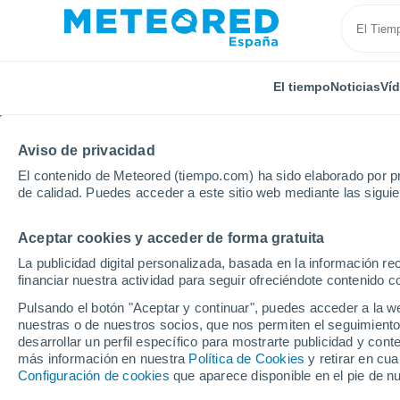
El tiempo
Noticias
Ví
Aviso de privacidad
El contenido de Meteored (tiempo.com) ha sido elaborado por pr
de calidad. Puedes acceder a este sitio web mediante las sigui
Aceptar cookies y acceder de forma gratuita
Inicio
Letonia
Distrito de Aizkraukle
Mazzalve
La publicidad digital personalizada, basada en la información r
financiar nuestra actividad para seguir ofreciéndote contenido c
El tiempo en Mazzalve
Pulsando el botón "Aceptar y continuar", puedes acceder a la w
nuestras o de nuestros socios, que nos permiten el seguimiento
desarrollar un perfil específico para mostrarte publicidad y co
El Tiempo 1 - 7 días
Por horas
más información en nuestra
Política de Cookies
y retirar en cu
Configuración de cookies
que aparece disponible en el pie de n