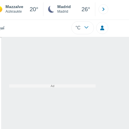
Mazzalve
Madrid
Barcelona
20°
26°
Aizkraukle
Madrid
Barcelona
°C
uí