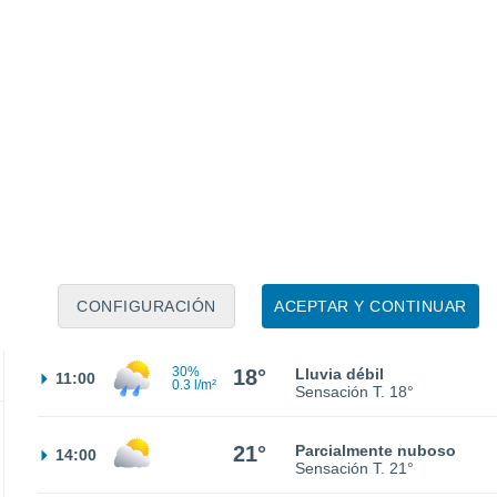
Sensación T.
17°
15°
Cielo despejado
02:00
Sensación T.
15°
13°
Nubes y claros
05:00
Sensación T.
13°
15°
Cubierto
08:00
CONFIGURACIÓN
ACEPTAR Y CONTINUAR
Sensación T.
15°
30%
18°
Lluvia débil
11:00
0.3 l/m²
Sensación T.
18°
21°
Parcialmente nuboso
14:00
Sensación T.
21°