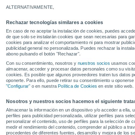
Gráfica del tiempo por horas en 
ALTERNATIVAMENTE,
SÍMBOLO
TEMPERATURA
Rechazar tecnologías similares a cookies
En caso de no aceptar la instalación de cookies, puedes acced
00
03
06
09
12
15
18
21
00
03
06
09
de que solo se instalarán cookies que sean necesarias para garan
cookies para analizar el comportamiento ni para mostrar publici
publicidad general no personalizada. Puedes rechazar la instala
abono pulsando el botón "Rechazar".
28°
28°
Con su consentimiento, nosotros y
nuestros socios
usamos cooki
almacenar, acceder y procesar datos personales como su visita e
26°
cookies. Es posible que algunos proveedores traten tus datos pe
oponerte. Para ello, puede retirar su consentimiento u oponerse
22°
21°
21°
"Configurar"
o en nuestra
Política de Cookies
en este sitio web.
20°
20°
17°
17°
Nosotros y nuestros socios hacemos el siguiente trata
15°
Almacenar la información en un dispositivo y/o acceder a ella, 
perfiles para publicidad personalizada, utilizar perfiles para sele
personalizar el contenido, uso de perfiles para la selección de c
1.2
medir el rendimiento del contenido, comprender al público a tra
0.2
procedentes de diferentes fuentes, desarrollo y mejora de los se