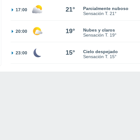
21°
Parcialmente nuboso
17:00
Sensación T.
21°
19°
Nubes y claros
20:00
Sensación T.
19°
15°
Cielo despejado
23:00
Sensación T.
15°