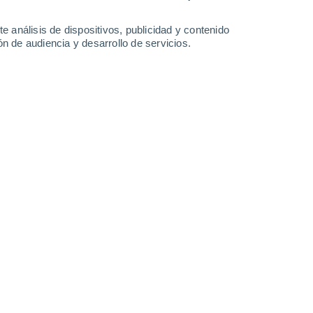
Sábado
8
e análisis de dispositivos, publicidad y contenido
n de audiencia y desarrollo de servicios.
n Mazzalve
21°
Cielo despejado
02:00
Sensación T.
21°
20°
Soleado
05:00
Sensación T.
20°
21°
Soleado
08:00
Sensación T.
21°
26°
Soleado
11:00
Sensación T.
27°