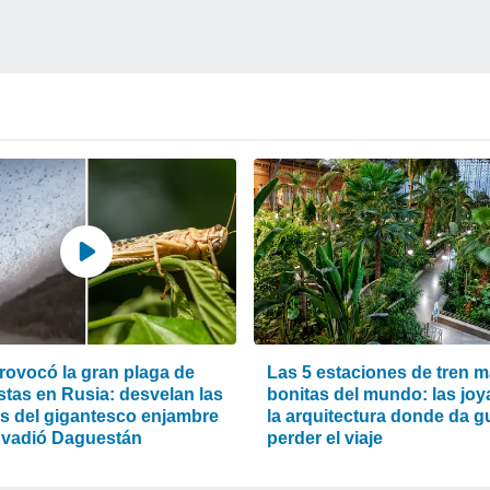
rovocó la gran plaga de
Las 5 estaciones de tren 
stas en Rusia: desvelan las
bonitas del mundo: las joy
s del gigantesco enjambre
la arquitectura donde da g
nvadió Daguestán
perder el viaje