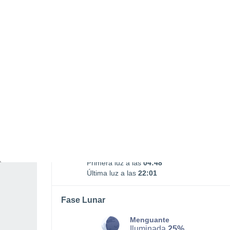
17:34
23:21
SÁBADO, 08 DE AGOSTO
Por la mañana
Lluvia débil con cielo
parcialmente nuboso
Salida del sol a las
05:35
Puesta del sol a las
21:15
Primera luz a las
04:48
Última luz a las
22:01
Fase Lunar
Menguante
Iluminada
25%