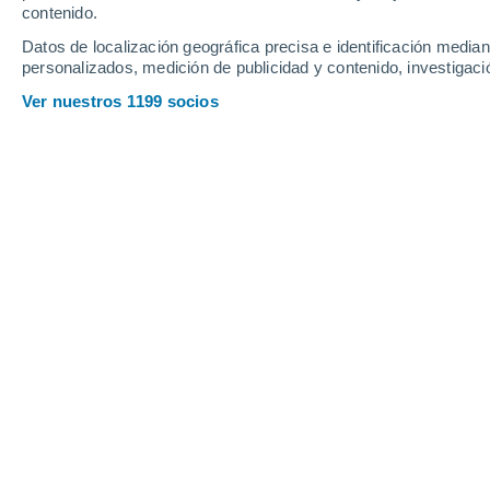
Jueves
6
Viernes
7
contenido.
Datos de localización geográfica precisa e identificación mediant
personalizados, medición de publicidad y contenido, investigació
Ver nuestros 1199 socios
La previsión del tiempo por horas e
JUEVES, 06 DE AGOSTO
1 Alerta ahora
Riesgo Moderado
Por la tarde
Lluvia débil con cielo
parcialmente nuboso
Salida del sol a las
05:31
Puesta del sol a las
21:19
Primera luz a las
04:44
Última luz a las
22:06