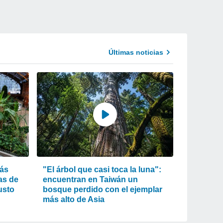
Últimas noticias
más
"El árbol que casi toca la luna":
as de
encuentran en Taiwán un
usto
bosque perdido con el ejemplar
más alto de Asia