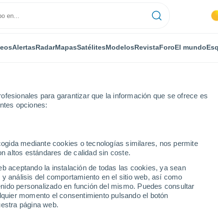
deos
Alertas
Radar
Mapas
Satélites
Modelos
Revista
Foro
El mundo
Esq
ofesionales para garantizar que la información que se ofrece es
entes opciones:
Por horas
ecogida mediante cookies o tecnologías similares, nos permite
on altos estándares de calidad sin coste.
 por horas
eb aceptando la instalación de todas las cookies, ya sean
 y análisis del comportamiento en el sitio web, así como
ntenido personalizado en función del mismo. Puedes consultar
alquier momento el consentimiento pulsando el botón
uestra página web.