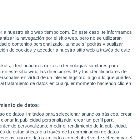
Mazzalve
VIENTO
PRECIPITACIÓN
er a nuestro sitio web tiempo.com. En este caso, te informamos
12
15
18
21
00
03
06
09
12
15
18
21
00
tizar la navegación por el sitio web, pero no se utilizarán
dad o contenido personalizado, aunque sí podrás visualizar
ción de cookies y acceder a nuestro sitio web a través de este
es, identificadores únicos o tecnologías similares para
n este sitio web, las direcciones IP y los identificadores de
rsonales en virtud de un interés legítimo, algo a lo que puedes
23°
23°
 al tratamiento de datos en cualquier momento haciendo clic en
21°
21°
21°
20°
19°
18°
17°
miento de datos:
15°
15°
15°
13°
uso de datos limitados para seleccionar anuncios básicos, crear
ccionar la publicidad personalizada, crear un perfil para
ontenido personalizado, medir el rendimiento de la publicidad,
vés de estadísticas o a través de la combinación de datos
0.3
rvicios, uso de datos limitados con el objetivo de seleccionar el
0.1