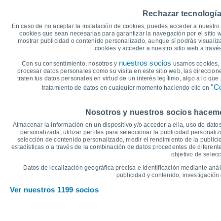
30
Rechazar tecnología
26°
En caso de no aceptar la instalación de cookies, puedes acceder a nuestro 
25°
25
24°
24°
cookies que sean necesarias para garantizar la navegación por el sitio w
23°
mostrar publicidad o contenido personalizado, aunque sí podrás visualiz
cookies y acceder a nuestro sitio web a trav
20°
20
nuestros socios
Con su consentimiento, nosotros y
usamos cookies, i
17°
17°
16°
procesar datos personales como su visita en este sitio web, las direccion
15°
15°
15°
traten tus datos personales en virtud de un interés legítimo, algo a lo qu
15
"Co
tratamiento de datos en cualquier momento haciendo clic en
°C
Nosotros y nuestros socios hacemos
Jue
6
Vie
7
Sáb
8
Dom
9
Lun
10
Mar
11
M
Almacenar la información en un dispositivo y/o acceder a ella, uso de datos
Temperatura Máxima
T
personalizada, utilizar perfiles para seleccionar la publicidad personaliz
selección de contenido personalizado, medir el rendimiento de la publici
estadísticas o a través de la combinación de datos procedentes de diferentes
objetivo de selecc
Gráfica de Precipitación y Nubosidad
Datos de localización geográfica precisa e identificación mediante anál
Lluvia, nieve y nubos
publicidad y contenido, investigación 
10
Ver nuestros 1199 socios
1023
10