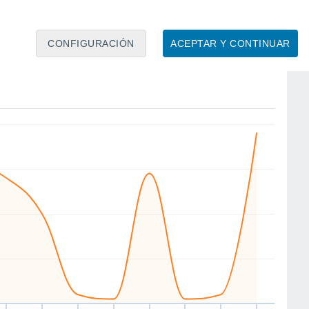
CONFIGURACIÓN
ACEPTAR Y CONTINUAR
NE
NE
NE
E
NE
NE
NE
NE
ié
12
Jue
13
Vie
14
Sáb
15
Dom
16
Lun
17
Mar
18
Mié
19
to
Velocidad media del viento