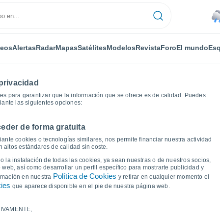
deos
Alertas
Radar
Mapas
Satélites
Modelos
Revista
Foro
El mundo
Esq
privacidad
es para garantizar que la información que se ofrece es de calidad. Puedes
iante las siguientes opciones:
eder de forma gratuita
ante cookies o tecnologías similares, nos permite financiar nuestra actividad
 altos estándares de calidad sin coste.
 La Faxera
 la instalación de todas las cookies, ya sean nuestras o de nuestros socios,
 web, así como desarrollar un perfil específico para mostrarte publicidad y
Política de Cookies
ormación en nuestra
y retirar en cualquier momento el
kies
que aparece disponible en el pie de nuestra página web.
IVAMENTE,
a y punto de rocío para los próximos 14 días