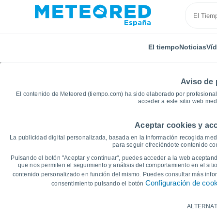
El tiempo
Noticias
Ví
Aviso de 
El contenido de Meteored (tiempo.com) ha sido elaborado por profesional
acceder a este sitio web med
Aceptar cookies y acc
Inicio
Asturias
La Faxera
Gráficas del tiempo
La publicidad digital personalizada, basada en la información recogida medi
para seguir ofreciéndote contenido con
Gráficas del tiempo de
Pulsando el botón "Aceptar y continuar", puedes acceder a la web aceptando
que nos permiten el seguimiento y análisis del comportamiento en el sitio
contenido personalizado en función del mismo. Puedes consultar más inf
14 días
7 días
Configuración de coo
consentimiento pulsando el botón
Gráfica de Temperatura
ALTERNAT
Temperatura máxima, temperatura mínim