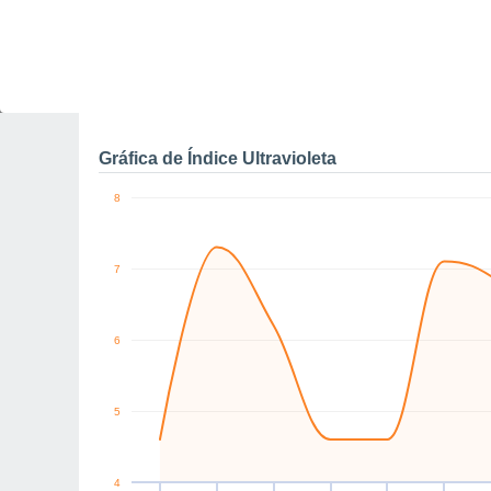
0
km/h
E
NE
NE
NE
NE
N
Jue
6
Vie
7
Sáb
8
Dom
9
Lun
10
Mar
11
M
Rachas máximas de vien
Gráfica de Índice Ultravioleta
8
7
6
5
4