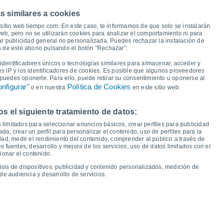
s similares a cookies
25°
25°
sitio web tiempo.com. En este caso, te informamos de que solo se instalarán
25°
25°
24°
eb, pero no se utilizarán cookies para analizar el comportamiento ni para
23°
ar publicidad general no personalizada. Puedes rechazar la instalación de
22°
és de este abono pulsando el botón "Rechazar".
20°
dentificadores únicos o tecnologías similares para almacenar, acceder y
16°
16°
16°
es IP y los identificadores de cookies. Es posible que algunos proveedores
16°
16°
16°
e puedes oponerte. Para ello, puede retirar su consentimiento u oponerse al
14°
14°
nfigurar"
Política de Cookies
o en nuestra
en este sitio web.
 el siguiente tratamiento de datos:
ié
12
Jue
13
Vie
14
Sáb
15
Dom
16
Lun
17
Mar
18
Mié
19
 limitados para seleccionar anuncios básicos, crear perfiles para publicidad
emperatura Mínima
Punto de rocío
ada, crear un perfil para personalizar el contenido, uso de perfiles para la
dad, medir el rendimiento del contenido, comprender al público a través de
 fuentes, desarrollo y mejora de los servicios, uso de datos limitados con el
ionar el contenido.
isis de dispositivos, publicidad y contenido personalizados, medición de
idad para los próximos 14 días
de audiencia y desarrollo de servicios.
100
1023
1021
75
20