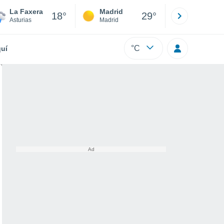
La Faxera
Madrid
Barcelona
18°
29°
Asturias
Madrid
Barcelona
°C
uí