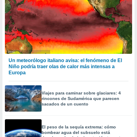
 la
da, crear un
personalizar
o, uso de
a la
e contenido
do, medir el
 de la
medir el
Un meteorólogo italiano avisa: el fenómeno de El
 del
Niño podría traer olas de calor más intensas a
 comprender
Europa
 través de
s o a través
nación de
edentes de
Viajes para caminar sobre glaciares: 4
fuentes,
rincones de Sudamérica que parecen
y mejora de
sacados de un cuento
os, uso de
ados con el
 seleccionar
o.
El peso de la sequía extrema: cómo
bombear agua del subsuelo está
calización