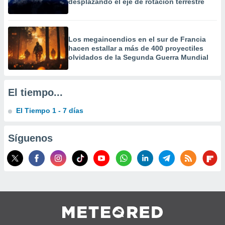
desplazando el eje de rotación terrestre
precisa e
ión mediante
, publicidad
Los megaincendios en el sur de Francia
hacen estallar a más de 400 proyectiles
dos,
olvidados de la Segunda Guerra Mundial
 publicidad
,
ón de
El tiempo...
 desarrollo
s.
El Tiempo 1 - 7 días
tros 1199
ios
Síguenos