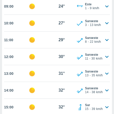
estra
Este
24°
09:00
ara seguir
1
-
9
km/h
e contenido
stándares
ACEPTAR
sin coste.
Suroeste
27°
10:00
Y
3
-
13
km/h
CONTINUAR
 botón
continuar",
Suroeste
der a la
29°
11:00
CONFIGURACIÓN
8
-
22
km/h
ndo la
 de todas
, ya sean
Suroeste
30°
12:00
de nuestros
11
-
30
km/h
 nos
Suroeste
 y análisis
31°
13:00
13
-
35
km/h
tamiento en
b, así como
un perfil
Suroeste
32°
14:00
para
14
-
38
km/h
ublicidad y
Sur
do en
32°
15:00
15
-
39
km/h
 mismo.