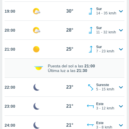
te
 de que
Sur
30°
19:00
talarán
14
-
35
km/h
e sean
para
Sur
a
28°
20:00
11
-
32
km/h
por el sitio
o se
cookies para
Sur
25°
21:00
7
-
23
km/h
nto ni para
licidad o
Puesta del sol a las
21:00
Última luz a las
21:30
ado, aunque
sualizar
general no
Sureste
23°
22:00
ada. Puedes
5
-
15
km/h
 instalación
y acceder a
Este
io web a
21°
23:00
3
-
12
km/h
ste abono
 botón
.
Este
21°
24:00
3
-
8
km/h