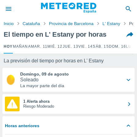
privacidad
o de
Inicio
Cataluña
Provincia de Barcelona
L' Estany
Por
tiempo.com)
borado por
El tiempo en L' Estany por horas
es para
ue la
HOY
MAÑANA
MAR. 11
MIÉ. 12
JUE. 13
VIE. 14
SÁB. 15
DOM. 16
LUN.
 que se
e calidad.
eder a este
La previsión del tiempo por horas en L' Estany
ediante las
opciones:
Domingo, 09 de agosto
Soleado
ookies y
La mayor parte del día
e forma
1 Alerta ahora
d digital
Riesgo Moderado
ada, basada
mación
ediante
Horas anteriores
ecnologías
nos permite