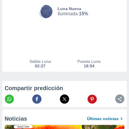
er momento
Luna Nueva
ic en
Iluminada
15%
o en
 Cookies
en
eb.
y
socios
el
Salida Luna
Puesta Luna
to de
02:27
18:54
la
 en un
Compartir predicción
 y/o acceder
 de datos
ara
 anuncios
ar perfiles
idad
Noticias
Últimas noticias
a, utilizar
a